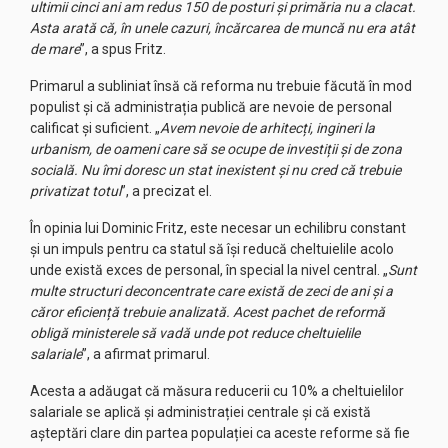
ultimii cinci ani am redus 150 de posturi și primăria nu a clacat.
Asta arată că, în unele cazuri, încărcarea de muncă nu era atât
de mare
”, a spus Fritz.
Primarul a subliniat însă că reforma nu trebuie făcută în mod
populist și că administrația publică are nevoie de personal
calificat și suficient. „
Avem nevoie de arhitecți, ingineri la
urbanism, de oameni care să se ocupe de investiții și de zona
socială. Nu îmi doresc un stat inexistent și nu cred că trebuie
privatizat totul
”, a precizat el.
În opinia lui Dominic Fritz, este necesar un echilibru constant
și un impuls pentru ca statul să își reducă cheltuielile acolo
unde există exces de personal, în special la nivel central. „
Sunt
multe structuri deconcentrate care există de zeci de ani și a
căror eficiență trebuie analizată. Acest pachet de reformă
obligă ministerele să vadă unde pot reduce cheltuielile
salariale
”, a afirmat primarul.
Acesta a adăugat că măsura reducerii cu 10% a cheltuielilor
salariale se aplică și administrației centrale și că există
așteptări clare din partea populației ca aceste reforme să fie