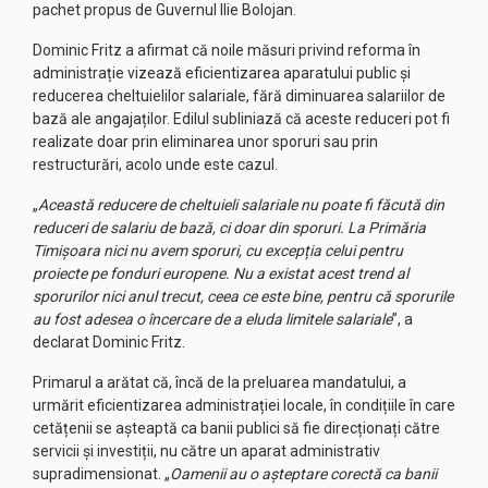
pachet propus de Guvernul Ilie Bolojan.
Dominic Fritz a afirmat că noile măsuri privind reforma în
administrație vizează eficientizarea aparatului public și
reducerea cheltuielilor salariale, fără diminuarea salariilor de
bază ale angajaților. Edilul subliniază că aceste reduceri pot fi
realizate doar prin eliminarea unor sporuri sau prin
restructurări, acolo unde este cazul.
„
Această reducere de cheltuieli salariale nu poate fi făcută din
reduceri de salariu de bază, ci doar din sporuri. La Primăria
Timișoara nici nu avem sporuri, cu excepția celui pentru
proiecte pe fonduri europene. Nu a existat acest trend al
sporurilor nici anul trecut, ceea ce este bine, pentru că sporurile
au fost adesea o încercare de a eluda limitele salariale
”, a
declarat Dominic Fritz.
Primarul a arătat că, încă de la preluarea mandatului, a
urmărit eficientizarea administrației locale, în condițiile în care
cetățenii se așteaptă ca banii publici să fie direcționați către
servicii și investiții, nu către un aparat administrativ
supradimensionat. „
Oamenii au o așteptare corectă ca banii