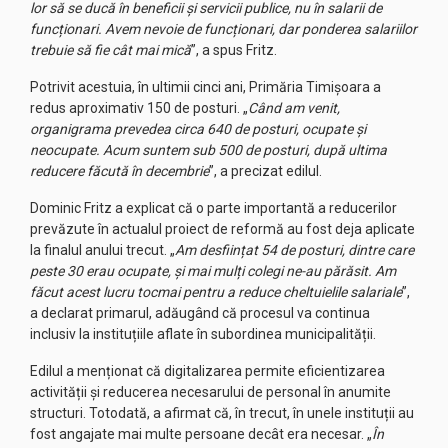
lor să se ducă în beneficii și servicii publice, nu în salarii de
funcționari. Avem nevoie de funcționari, dar ponderea salariilor
trebuie să fie cât mai mică
”, a spus Fritz.
Potrivit acestuia, în ultimii cinci ani, Primăria Timișoara a
redus aproximativ 150 de posturi. „
Când am venit,
organigrama prevedea circa 640 de posturi, ocupate și
neocupate. Acum suntem sub 500 de posturi, după ultima
reducere făcută în decembrie
”, a precizat edilul.
Dominic Fritz a explicat că o parte importantă a reducerilor
prevăzute în actualul proiect de reformă au fost deja aplicate
la finalul anului trecut. „
Am desființat 54 de posturi, dintre care
peste 30 erau ocupate, și mai mulți colegi ne-au părăsit. Am
făcut acest lucru tocmai pentru a reduce cheltuielile salariale
”,
a declarat primarul, adăugând că procesul va continua
inclusiv la instituțiile aflate în subordinea municipalității.
Edilul a menționat că digitalizarea permite eficientizarea
activității și reducerea necesarului de personal în anumite
structuri. Totodată, a afirmat că, în trecut, în unele instituții au
fost angajate mai multe persoane decât era necesar. „
În