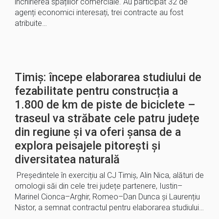
închirierea spațiilor comerciale. Au participat 32 de
agenți economici interesați, trei contracte au fost
atribuite…
Timiș: începe elaborarea studiului de
fezabilitate pentru construcția a
1.800 de km de piste de biciclete –
traseul va străbate cele patru județe
din regiune și va oferi șansa de a
explora peisajele pitorești și
diversitatea naturală
Președintele în exercițiu al CJ Timiș, Alin Nica, alături de
omologii săi din cele trei județe partenere, Iustin–
Marinel Cionca–Arghir, Romeo–Dan Dunca și Laurențiu
Nistor, a semnat contractul pentru elaborarea studiului…