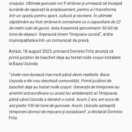
orașului. Ultimele gunoaie vor fi strânse și urmează să înceapă
lucrările de reparații la amplasament, pentru a-l transforma
într-un spațiu pentru sport, cultură și recreere. În ultimele
săptămâni au fost strânse 6 containere cu o capacitate de 22
de metri cubi de gunoi. Asta înseamnă aproximativ 50-60 de
tone de deșeuri. Împreună ținem Timișoara curată
“, arăta
municipalitatea într-un comunicat de presă.
Astăzi, 18 august 2023, primarul Dominic Fritz anunță că
primii jucători de baschet deja au testat noile coșuri instalate
la Baza Uszoda
“
Unele vise durează mai mult până devin realitate. Baza
Uszoda e din nou deschisă comunității. Primii jucători de
baschet deja au testat noile coșuri. Generații de timișoreni au
amintiri extraordinare cu acest loc emblematic al Timișoarei,
până când Uszoda a devenit o ruină. Acum 2 ani, am scos de
aici peste 100 de tone de gunoaie. Acum, Uszoda așteaptă
timișoreni dornici de mișcare și socializare
“, a declarat Dominic
Fritz.