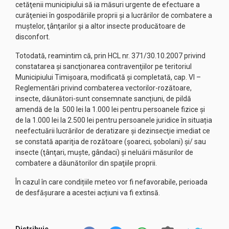
cetăţenii municipiului să ia măsuri urgente de efectuare a
curăţeniei în gospodăriile proprii şi a lucrărilor de combatere a
muştelor, ţânţarilor şi a altor insecte producătoare de
disconfort.
Totodată, reamintim că, prin HCL nr. 371/30.10.2007 privind
constatarea şi sancţionarea contravenţiilor pe teritoriul
Municipiului Timişoara, modificată şi completată, cap. VI –
Reglementări privind combaterea vectorilor-rozătoare,
insecte, dăunători-sunt consemnate sancțiuni, de pildă
amendă de la 500 lei la 1.000 lei pentru persoanele fizice şi
de la 1.000 lei la 2.500 lei pentru persoanele juridice în situația
neefectuării lucrărilor de deratizare şi dezinsecţie imediat ce
se constată apariţia de rozătoare (şoareci, şobolani) şi/ sau
insecte (ţânţari, muşte, gândaci) și neluării măsurilor de
combatere a dăunătorilor din spaţiile proprii.
În cazul în care condițiile meteo vor fi nefavorabile, perioada
de desfășurare a acestei acțiuni va fi extinsă.
Distribuie