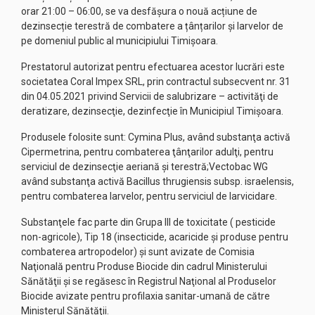
orar 21:00 – 06:00, se va desfășura o nouă acțiune de
dezinsecție terestră de combatere a țânțarilor și larvelor de
pe domeniul public al municipiului Timișoara.
Prestatorul autorizat pentru efectuarea acestor lucrări este
societatea Coral Impex SRL, prin contractul subsecvent nr. 31
din 04.05.2021 privind Servicii de salubrizare – activităţi de
deratizare, dezinsecţie, dezinfecţie în Municipiul Timişoara.
Produsele folosite sunt: Cymina Plus, având substanţa activă
Cipermetrina, pentru combaterea ţânţarilor adulţi, pentru
serviciul de dezinsecţie aeriană și terestră;Vectobac WG
având substanţa activă Bacillus thrugiensis subsp. israelensis,
pentru combaterea larvelor, pentru serviciul de larvicidare.
Substanţele fac parte din Grupa III de toxicitate ( pesticide
non-agricole), Tip 18 (insecticide, acaricide şi produse pentru
combaterea artropodelor) şi sunt avizate de Comisia
Naţională pentru Produse Biocide din cadrul Ministerului
Sănătăţii şi se regăsesc în Registrul Naţional al Produselor
Biocide avizate pentru profilaxia sanitar-umană de către
Ministerul Sănătăţii.