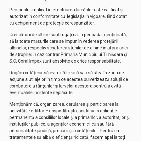
Personalul implicat în efectuarea lucrărilor este calificat și
autorizat în conformitate cu legislația în vigoare, fiind dotat
cu echipament de protecție corespunzător.
Crescătorii de albine sunt rugaţi ca, în perioada menţionată,
să ia toate măsurile care se impun în vederea protejării
albinelor, respectiv scoaterea stupilor de albine în afara ariei
de stropire; în caz contrar Primăria Municipiului Timişoara şi
S.C. Coral Impex sunt absolvite de orice responsabilitate.
Rugăm cetăţenii să evite să treacă sau să stea în zona de
acţiune a utilajelor în timp ce acestea pulverizează soluţii de
combatere a ţânţarilor şi larvelor acestora pentru a evita
eventualele incidente neplăcute.
Menționăm că, organizarea, derularea şi participarea la
activităţile edilitar – gospodăreşti constituie o obligaţie
permanentă a consiliilor locale şi a primarilor, a autorităţilor şi
instituţiilor publice, a agenţilor economici, cu sau fără
personalitate juridică, precum şi a cetăţenilor. Pentru ca
tratamentele să aibă o eficienţă ridicată, facem apel la toţi