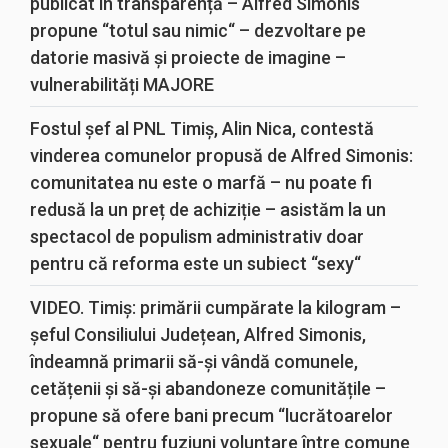
publicat în transparență – Alfred Simonis
propune “totul sau nimic“ – dezvoltare pe
datorie masivă și proiecte de imagine –
vulnerabilități MAJORE
Fostul șef al PNL Timiș, Alin Nica, contestă
vinderea comunelor propusă de Alfred Simonis:
comunitatea nu este o marfă – nu poate fi
redusă la un preț de achiziție – asistăm la un
spectacol de populism administrativ doar
pentru că reforma este un subiect “sexy“
VIDEO. Timiș: primării cumpărate la kilogram –
șeful Consiliului Județean, Alfred Simonis,
îndeamnă primarii să-și vândă comunele,
cetățenii și să-și abandoneze comunitățile –
propune să ofere bani precum “lucrătoarelor
sexuale“ pentru fuziuni voluntare între comune