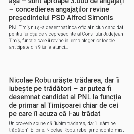
așa – sunt aproape 3.000 de angajați
– concedierea angajaților revine
președintelui PSD Alfred Simonis
PNL Timiș nu și-a desemnat încă oficial niciun candidat
pentru funcția de vicepreședinte al Consiliului Județean
Timiș, funcție care îi revine în urma alegerilor locale
anticipate din 9 iunie atunci…
Nicolae Robu urăște trădarea, dar îi
iubește pe trădători – ar putea fi
desemnat candidat al PNL la funcția
de primar al Timișoarei chiar de cei
pe care îi acuza că l-au trădat
Un proverb spune că “iubim trădarea, dar îi urâm pe
trădători“. Ei bine, Nicolae Robu, rebel și nonconformist