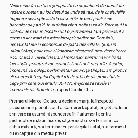
Noile majorări de taxe și impozite nu se justifică din punct de
vedere bugetar, au loc destul de unde să taie, de la cheltuielile
bugetare nesimțite și de la sifonările de bani publici ale
baronilor de partid. În al doilea rând, noile taxe din Pachetul lui
Ciolacu de măsuri fiscale sunt o jecmaneala fără precedent a
companiilor mari și a microîntreprinderilor din România,
nemaiîntâlnite în economiile de piață dezvoltate. Și, nu în
ultimul rând, noile taxe și impozite afectează grav dezvoltarea
economică și nivelul de trai al românilor pentru că vor frâna
investițiile private și vor scumpi și mai mult prețurile. Așadar,
împreună cu colegii parlamentari din Forța Dreptei, am propus
eliminarea întregului Capitolul II de articole din proiectul de
Lege prin care Guvernul PSD-PNL majorează taxele si
impozitele din România
, a spus Claudiu Chira.
Premierul Marcel Ciolacu a declarat marţi, la începutul
discursului în plenul reunit al Camerei Deputaţilor şi Senatului
prin care îşi asumă răspunderea în Parlament pentru
pachetul de măsuri fiscale, că „de astăzi, s-a terminat cu
dubla măsură, s-a terminat cu privilegiile la stat, s-a terminat
cu excepţiile din mediul privat”.