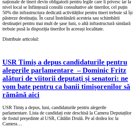
naționale de tineri devin obligatorii pentru legile care îi privesc iar la
nivel local se înființează consilii consultative ale tinerilor, cel puțin
50% din infrastructura dedicată activităților pentru tineri trebuie să își
păstreze destinația. În cazul înstrăinării acesteia sau schimbării
destinației pentru mai mult de șase luni, o altă infrastructură similară
trebuie pusă la dispoziția tinerilor în aceeași localitate.
Distribuie articolul:
USR Timiș a depus candidaturile pentru
alegerile parlamentare – Dominic Fritz
alături de viitorii deputați și senatori: ne
vom bate pentru ca banii timișorenilor să
rămână aici
USR Timiș a depus, luni, candidaturile pentru alegerile
parlamentare. Lista de candidați este deschisă la Camera Deputaților
de fostul președinte al USR, Cătălin Drulă. Pe al doilea loc la
Camera…