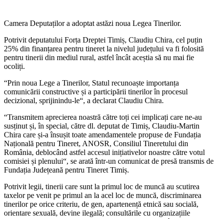
Camera Deputaților a adoptat astăzi noua Legea Tinerilor.
Potrivit deputatului Forța Dreptei Timiș, Claudiu Chira, cel puțin
25% din finanțarea pentru tineret la nivelul județului va fi folosită
pentru tinerii din mediul rural, astfel încât aceștia să nu mai fie
ocoliți.
“Prin noua Lege a Tinerilor, Statul recunoaște importanța
comunicării constructive și a participării tinerilor în procesul
decizional, sprijinindu-le“, a declarat Claudiu Chira.
“Transmitem aprecierea noastră către toți cei implicați care ne-au
susținut și, în special, către dl. deputat de Timiș, Claudiu-Martin
Chira care și-a însușit toate amendamentele propuse de Fundația
Națională pentru Tineret, ANOSR, Consiliul Tineretului din
România, deblocând astfel accesul inițiativelor noastre către votul
comisiei și plenului“, se arată într-un comunicat de presă transmis de
Fundația Județeană pentru Tineret Timiș.
Potrivit legii, tinerii care sunt la primul loc de muncă au scutirea
taxelor pe venit pe primul an la acel loc de muncă, discriminarea
tinerilor pe orice criteriu, de gen, apartenență etnică sau socială,
orientare sexuală, devine ilegală; consultările cu organizațiile