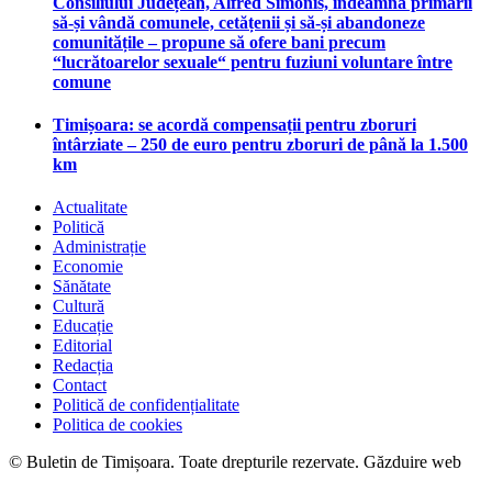
Consiliului Județean, Alfred Simonis, îndeamnă primarii
să-și vândă comunele, cetățenii și să-și abandoneze
comunitățile – propune să ofere bani precum
“lucrătoarelor sexuale“ pentru fuziuni voluntare între
comune
Timișoara: se acordă compensații pentru zboruri
întârziate – 250 de euro pentru zboruri de până la 1.500
km
Actualitate
Politică
Administrație
Economie
Sănătate
Cultură
Educație
Editorial
Redacția
Contact
Politică de confidențialitate
Politica de cookies
© Buletin de Timișoara. Toate drepturile rezervate. Găzduire web
maghost.ro