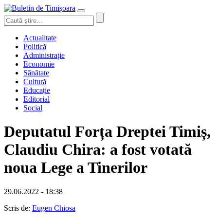
Actualitate
Politică
Administrație
Economie
Sănătate
Cultură
Educație
Editorial
Social
Deputatul Forța Dreptei Timiș,
Claudiu Chira: a fost votată
noua Lege a Tinerilor
29.06.2022 - 18:38
Scris de:
Eugen Chiosa