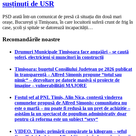
susținuți de USR
PSD arată într-un comunicat de presă că situația din două mari
orașe, București și Timișoara, în care locuitorii suferă crunt de frig în
case, școli și spitale se datorează incapacității…
Recomandările noastre
Drumuri Municipale Timișoara face angajări – se caută
șoferi, electricieni și muncitori în construcții
Timișoara: bugetul Consiliului Județean pe 2026 publicat
în transparență – Alfred Simonis propune “totul sau
nimic“ – dezvoltare pe datorie masivă și proiecte de
imagine – vulnerabilități MAJORE
Fostul șef al PNL Timiș, Alin Nica, contestă vinderea
comunelor propusă de Alfred Simonis: comunitatea nu
este o marfă – nu poate fi redusă la un preț de achiziție –
asistăm la un spectacol de populism administrativ doar
pentru că reforma este un subiect “sexy“
VIDEO. Timiș: primării cumpărate la kilogram – șeful