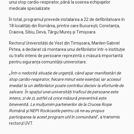
unui stop cardio-respirator, până la sosirea echipajelor
medicale specializate.
În total, programul prevede instalarea a 22 de defibrilatoare în
18 localități din România, printre care București, Constanța,
Craiova, Sibiu, Deva, Târgu Mureș și Timișoara.
Rectorul Universității de Vest din Timișoara, Marilen Gabriel
Pirtea, a declarat că montarea unui defibrilator într-o instituție
cu trafic intens de persoane reprezintă o măsură importantă
pentru siguranța comunității universitare.
„
Într-o nedorită situație de urgență, când apar manifestări de
stop cardio-respirator, fiecare minut este esențial, iar accesul
imediat la un defibrilator poate contribui decisiv la eforturile de
salvare. În spațiul unei universități traficul de persoane este
intens, zi de zi, astfel că orice măsură preventivă este
binevenită. Le mulțumim partenerilor de la Crucea Roșie
Română și NEPI Rockcastle pentru că ne-au propus
participarea la acest program util în comunitate
”, a transmis
rectorul UVT.