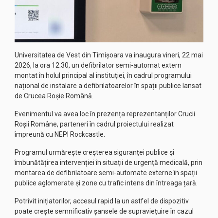
Universitatea de Vest din Timișoara va inaugura vineri, 22 mai
2026, la ora 12:30, un defibrilator semi-automat extern
montat în holul principal al instituției, în cadrul programului
național de instalare a defibrilatoarelor în spații publice lansat
de Crucea Roșie Română.
Evenimentul va avea loc în prezența reprezentanților Crucii
Roșii Române, parteneri în cadrul proiectului realizat
împreună cu NEPI Rockcastle.
Programul urmărește creșterea siguranței publice și
îmbunătățirea intervenției în situații de urgență medicală, prin
montarea de defibrilatoare semi-automate externe în spații
publice aglomerate și zone cu trafic intens din întreaga țară.
Potrivit inițiatorilor, accesul rapid la un astfel de dispozitiv
poate crește semnificativ șansele de supraviețuire în cazul