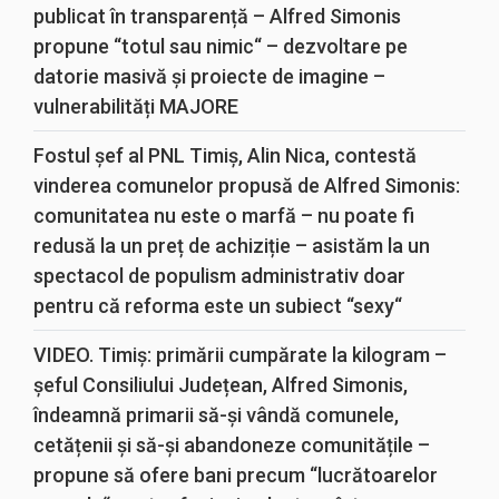
publicat în transparență – Alfred Simonis
propune “totul sau nimic“ – dezvoltare pe
datorie masivă și proiecte de imagine –
vulnerabilități MAJORE
Fostul șef al PNL Timiș, Alin Nica, contestă
vinderea comunelor propusă de Alfred Simonis:
comunitatea nu este o marfă – nu poate fi
redusă la un preț de achiziție – asistăm la un
spectacol de populism administrativ doar
pentru că reforma este un subiect “sexy“
VIDEO. Timiș: primării cumpărate la kilogram –
șeful Consiliului Județean, Alfred Simonis,
îndeamnă primarii să-și vândă comunele,
cetățenii și să-și abandoneze comunitățile –
propune să ofere bani precum “lucrătoarelor