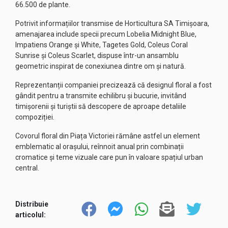
66.500 de plante.
Potrivit informațiilor transmise de Horticultura SA Timișoara,
amenajarea include specii precum Lobelia Midnight Blue,
Impatiens Orange și White, Tagetes Gold, Coleus Coral
Sunrise și Coleus Scarlet, dispuse într-un ansamblu
geometric inspirat de conexiunea dintre om și natură.
Reprezentanții companiei precizează că designul floral a fost
gândit pentru a transmite echilibru și bucurie, invitând
timișorenii și turiștii să descopere de aproape detaliile
compoziției.
Covorul floral din Piața Victoriei rămâne astfel un element
emblematic al orașului, reînnoit anual prin combinații
cromatice și teme vizuale care pun în valoare spațiul urban
central.
Distribuie
articolul: