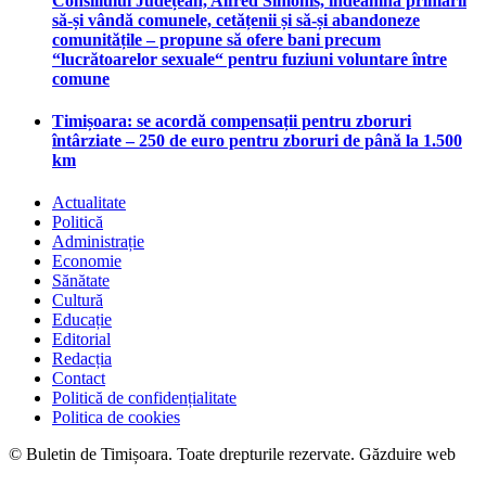
Consiliului Județean, Alfred Simonis, îndeamnă primarii
să-și vândă comunele, cetățenii și să-și abandoneze
comunitățile – propune să ofere bani precum
“lucrătoarelor sexuale“ pentru fuziuni voluntare între
comune
Timișoara: se acordă compensații pentru zboruri
întârziate – 250 de euro pentru zboruri de până la 1.500
km
Actualitate
Politică
Administrație
Economie
Sănătate
Cultură
Educație
Editorial
Redacția
Contact
Politică de confidențialitate
Politica de cookies
© Buletin de Timișoara. Toate drepturile rezervate. Găzduire web
maghost.ro