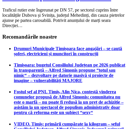
Traficul rutier este îngreunat pe DN 57, pe sectorul cuprins între
localitățile Dubova și Svinița, județul Mehedinți, din cauza pietrelor
ajunse pe partea carosabilă. Potrivit anunțului de marți seara
Direcției…
Recomandările noastre
Drumuri Municipale Timișoara face angajări – se caută
șoferi, electricieni și muncitori în construcții
Timișoara: bugetul Consiliului Județean pe 2026 publicat
în transparență – Alfred Simonis propune “totul sau
nimic“ – dezvoltare pe datorie masivă și proiecte de
imagine – vulnerabilități MAJORE
Fostul șef al PNL Timiș, Alin Nica, contestă vinderea
comunelor propusă de Alfred Simonis: comunitatea nu
este o marfă – nu poate fi redusă la un preț de achiziție –
asistăm la un spectacol de populism administrativ doar
pentru că reforma este un subiect “sexy“
VIDEO. Timiș: primării cumpărate la kilogram – șeful