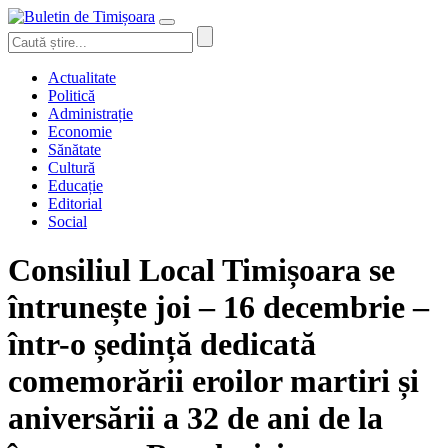
Actualitate
Politică
Administrație
Economie
Sănătate
Cultură
Educație
Editorial
Social
Consiliul Local Timișoara se
întrunește joi – 16 decembrie –
într-o ședință dedicată
comemorării eroilor martiri și
aniversării a 32 de ani de la