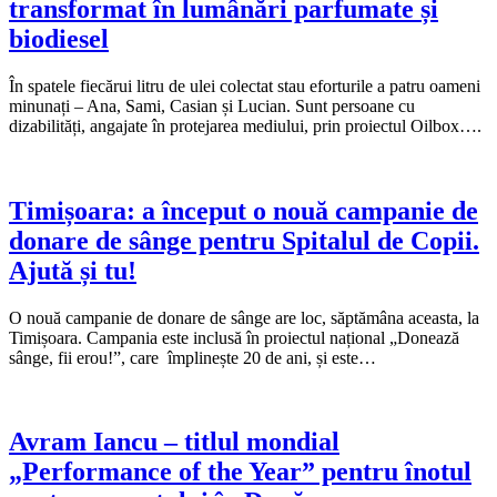
transformat în lumânări parfumate și
biodiesel
În spatele fiecărui litru de ulei colectat stau eforturile a patru oameni
minunați – Ana, Sami, Casian și Lucian. Sunt persoane cu
dizabilități, angajate în protejarea mediului, prin proiectul Oilbox….
Timișoara: a început o nouă campanie de
donare de sânge pentru Spitalul de Copii.
Ajută și tu!
O nouă campanie de donare de sânge are loc, săptămâna aceasta, la
Timișoara. Campania este inclusă în proiectul național „Donează
sânge, fii erou!”, care împlinește 20 de ani, și este…
Avram Iancu – titlul mondial
„Performance of the Year” pentru înotul