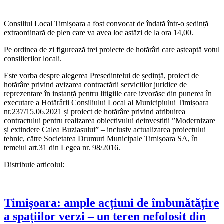
Consiliul Local Timișoara a fost convocat de îndată într-o ședință
extraordinară de plen care va avea loc astăzi de la ora 14,00.
Pe ordinea de zi figurează trei proiecte de hotărâri care așteaptă votul
consilierilor locali.
Este vorba despre alegerea Președintelui de ședință, proiect de
hotărâre privind avizarea contractării serviciilor juridice de
reprezentare în instanță pentru litigiile care izvorăsc din punerea în
executare a Hotărârii Consiliului Local al Municipiului Timișoara
nr.237/15.06.2021 și proiect de hotărâre privind atribuirea
contractului pentru realizarea obiectivului deinvestiții ”Modernizare
și extindere Calea Buziașului” – inclusiv actualizarea proiectului
tehnic, către Societatea Drumuri Municipale Timișoara SA, în
temeiul art.31 din Legea nr. 98/2016.
Distribuie articolul:
Timișoara: ample acțiuni de îmbunătățire
a spațiilor verzi – un teren nefolosit din