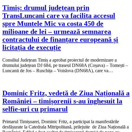
Timiș: drumul județean prin
TransLuncani care va facilita accesul
spre Muntele Mic va costa 450 de
milioane de lei – urmează semnarea
contractului de finanțare europeană și
licitația de execuție
Consiliul Județean Timiș a aprobat proiectul de modernizare a
drumului județean DJ 684, pe traseul DN68A (Coșava) – Tomești –
Luncanii de Jos – Ruschița – Voislova (DN68A), care va…
Dominic Fritz, vedetă de Ziua Națională a
României – timișorenii s-au înghesuit la
selfie-uri cu primarul
Primarul Timișoarei, Dominic Fritz, a participat la manifestările
desfășurate la Catedrala Mitripolitană, prilejuite de Ziua Națională a