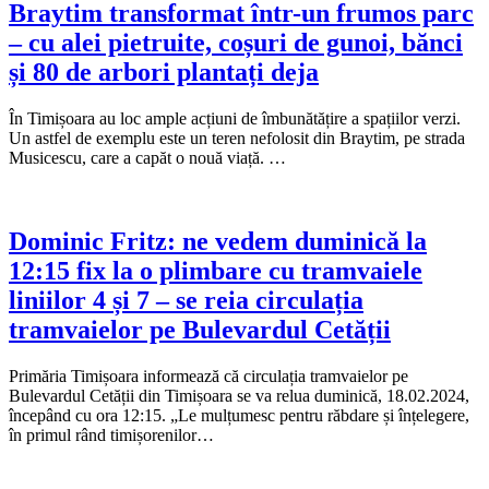
Braytim transformat într-un frumos parc
– cu alei pietruite, coșuri de gunoi, bănci
și 80 de arbori plantați deja
În Timișoara au loc ample acțiuni de îmbunătățire a spațiilor verzi.
Un astfel de exemplu este un teren nefolosit din Braytim, pe strada
Musicescu, care a capăt o nouă viață. …
Dominic Fritz: ne vedem duminică la
12:15 fix la o plimbare cu tramvaiele
liniilor 4 și 7 – se reia circulația
tramvaielor pe Bulevardul Cetății
Primăria Timișoara informează că circulația tramvaielor pe
Bulevardul Cetății din Timișoara se va relua duminică, 18.02.2024,
începând cu ora 12:15. „Le mulțumesc pentru răbdare și înțelegere,
în primul rând timișorenilor…