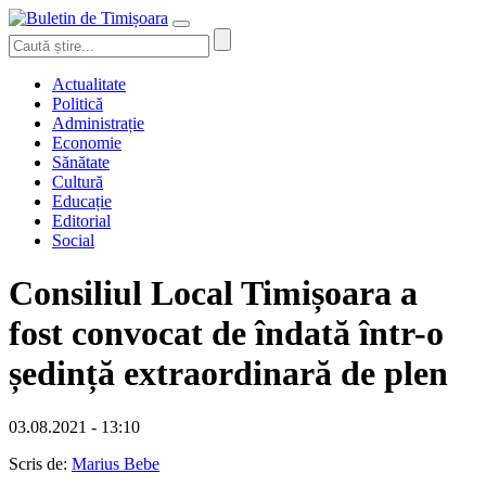
Actualitate
Politică
Administrație
Economie
Sănătate
Cultură
Educație
Editorial
Social
Consiliul Local Timișoara a
fost convocat de îndată într-o
ședință extraordinară de plen
03.08.2021 - 13:10
Scris de:
Marius Bebe