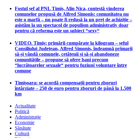
Fostul șef al PNL Timiș, Alin Nica, contestă vinderea
comunelor propusă de Alfred Simonis: comunitatea nu
este o marfă – nu poate fi redusă la un preț de achiziție –
asistăm la un spectacol de populism administrativ doar
pentru că reforma este un subiect “sexy“
VIDEO. Timiș: primării cumpărate la kilogram – șeful
Consiliului Județean, Alfred Simonis, îndeamnă primarii
să-și vândă comunele, cetățenii și să-și abandoneze
comunitățile – propune să ofere bani precum
“lucrătoarelor sexuale“ pentru fuziuni voluntare între
comune
Timișoara: se acordă compensații pentru zboruri
întârziate – 250 de euro pentru zboruri de până la 1.500
km
Actualitate
Politică
Administrație
Economie
Sănătate
Cultură