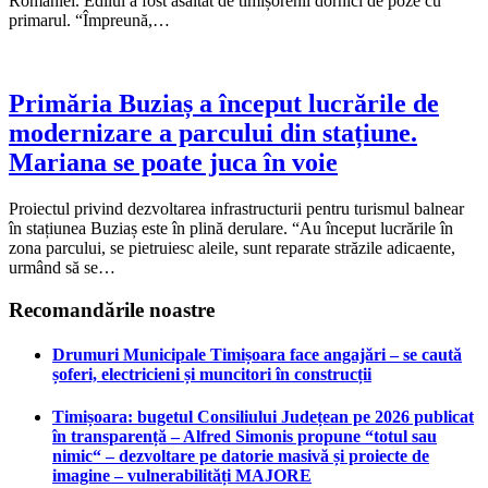
României. Edilul a fost asaltat de timișorenii dornici de poze cu
primarul. “Împreună,…
Primăria Buziaș a început lucrările de
modernizare a parcului din stațiune.
Mariana se poate juca în voie
Proiectul privind dezvoltarea infrastructurii pentru turismul balnear
în stațiunea Buziaș este în plină derulare. “Au început lucrările în
zona parcului, se pietruiesc aleile, sunt reparate străzile adicaente,
urmând să se…
Recomandările noastre
Drumuri Municipale Timișoara face angajări – se caută
șoferi, electricieni și muncitori în construcții
Timișoara: bugetul Consiliului Județean pe 2026 publicat
în transparență – Alfred Simonis propune “totul sau
nimic“ – dezvoltare pe datorie masivă și proiecte de
imagine – vulnerabilități MAJORE