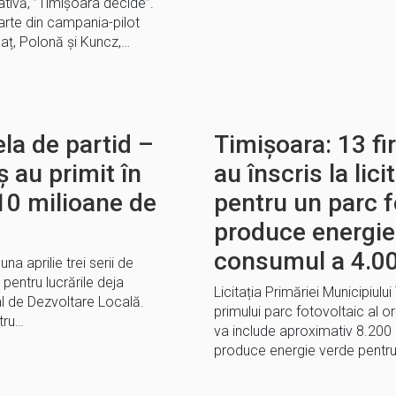
tivă, ”Timișoara decide”.
arte din campania-pilot
naț, Polonă și Kuncz,…
ela de partid –
Timișoara: 13 fi
ș au primit în
au înscris la lici
 10 milioane de
pentru un parc f
produce energie
consumul a 4.00
una aprilie trei serii de
 pentru lucrările deja
Licitația Primăriei Municipiul
l de Dezvoltare Locală.
primului parc fotovoltaic al o
tru…
va include aproximativ 8.200 
produce energie verde pentr