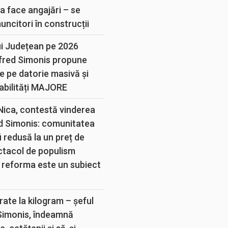
a face angajări – se
muncitori în construcții
ui Județean pe 2026
lfred Simonis propune
e pe datorie masivă și
abilități MAJORE
 Nica, contestă vinderea
d Simonis: comunitatea
 redusă la un preț de
ectacol de populism
 reforma este un subiect
rate la kilogram – șeful
 Simonis, îndeamnă