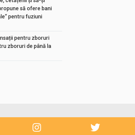
, cetățenii și să-și
propune să ofere bani
e“ pentru fuziuni
sații pentru zboruri
tru zboruri de până la