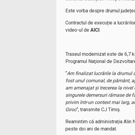
Este vorba despre drumul județe
Contractul de execuție a lucrărilo
video-ul de
AICI
.
Traseul modernizat este de 6,7 kil
Programul Naţional de Dezvoltar
“
Am finalizat lucrările la drumu
fost unul comunal, de pământ, apr
am amenajat și trecerea la nivel 
singurele demersuri rămase de fă
privim într-un context mai larg, a
Giroc
“, transmite CJ Timiș.
Reamintim că administrația Alin N
peste doi ani de mandat.