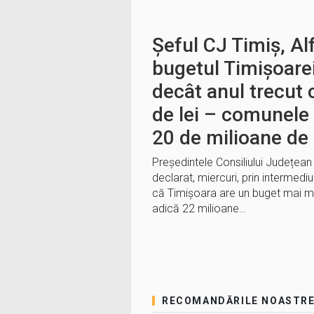
Șeful CJ Timiș, Al
bugetul Timișoarei
decât anul trecut 
de lei – comunele
20 de milioane de 
Președintele Consiliului Județean 
declarat, miercuri, prin intermedi
că Timișoara are un buget mai ma
adică 22 milioane…
RECOMANDĂRILE NOASTR