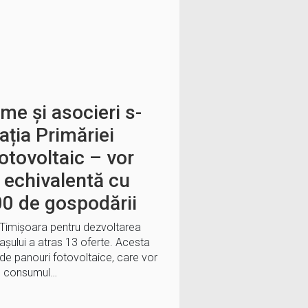
rme și asocieri s-
tația Primăriei
otovoltaic – vor
 echivalentă cu
0 de gospodării
ui Timișoara pentru dezvoltarea
rașului a atras 13 oferte. Acesta
de panouri fotovoltaice, care vor
u consumul…