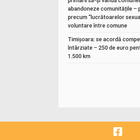
primarii să-și vândă comunele
abandoneze comunitățile – 
precum “lucrătoarelor sexual
voluntare între comune
Timișoara: se acordă compen
întârziate – 250 de euro pen
1.500 km