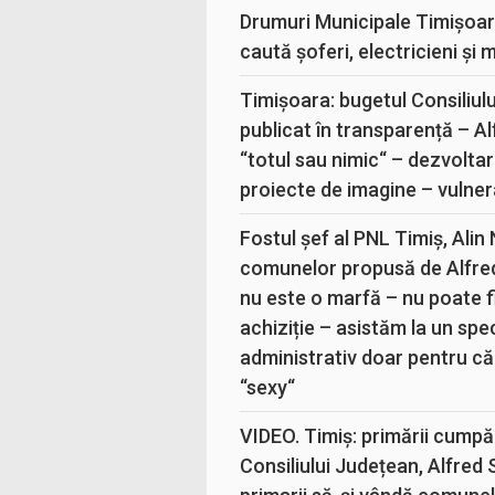
Drumuri Municipale Timișoar
caută șoferi, electricieni și 
Timișoara: bugetul Consiliul
publicat în transparență – A
“totul sau nimic“ – dezvoltar
proiecte de imagine – vulner
Fostul șef al PNL Timiș, Alin
comunelor propusă de Alfre
nu este o marfă – nu poate fi
achiziție – asistăm la un sp
administrativ doar pentru că
“sexy“
VIDEO. Timiș: primării cumpă
Consiliului Județean, Alfred