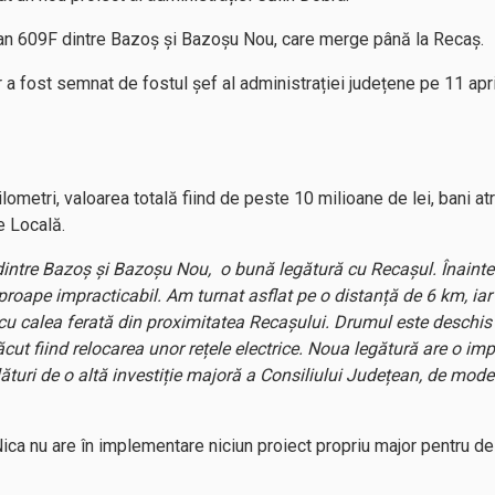
an 609F dintre Bazoș și Bazoșu Nou, care merge până la Recaș.
r a fost semnat de fostul șef al administrației județene pe 11 apr
ometri, valoarea totală fiind de peste 10 milioane de lei, bani at
e Locală.
l dintre Bazoș și Bazoșu Nou, o bună legătură cu Recașul. Înaint
oape impracticabil. Am turnat asflat pe o distanță de 6 km, iar p
cu calea ferată din proximitatea Recașului. Drumul este deschis ci
cut fiind relocarea unor rețele electrice. Noua legătură are o i
lături de o altă investiție majoră a Consiliului Județean, de mode
ica nu are în implementare niciun proiect propriu major pentru dez