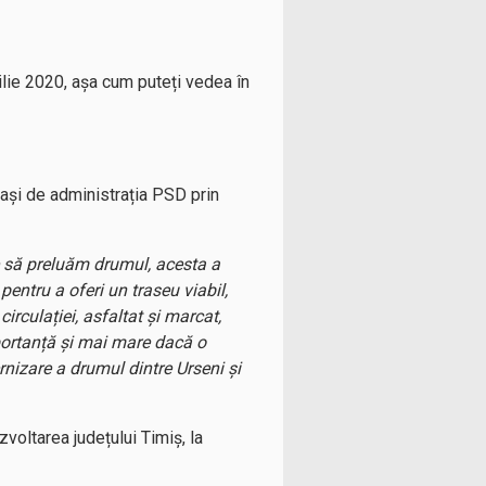
ilie 2020, așa cum puteți vedea în
rași de administrația PSD prin
e să preluăm drumul, acesta a
entru a oferi un traseu viabil,
rculației, asfaltat și marcat,
mportanță și mai mare dacă o
rnizare a drumul dintre Urseni și
voltarea județului Timiș, la