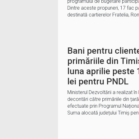
programului de bugetare participa
Dintre aceste propuneri, 17 fac p
destinată cartierelor Fratelia, Ro
Bani pentru client
primăriile din Timi
luna aprilie peste
lei pentru PNDL
Ministerul Dezvoltării a realizat în l
decontări către primăriile din țară
efectuate prin Programul Naționa
Suma alocată județului Timiș pen