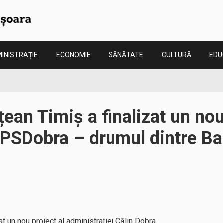
INISTRAȚIE
ECONOMIE
SĂNĂTATE
CULTURĂ
EDU
țean Timiș a finalizat un nou
i PSDobra – drumul dintre B
at un nou proiect al administrației Călin Dobra.