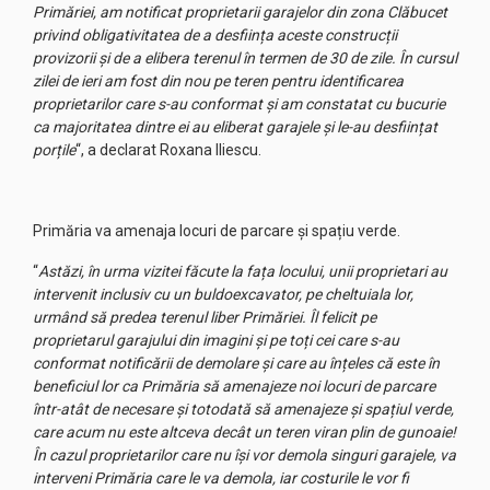
Primăriei, am notificat proprietarii garajelor din zona Clăbucet
privind obligativitatea de a desființa aceste construcții
provizorii și de a elibera terenul în termen de 30 de zile. În cursul
zilei de ieri am fost din nou pe teren pentru identificarea
proprietarilor care s-au conformat și am constatat cu bucurie
ca majoritatea dintre ei au eliberat garajele și le-au desființat
porțile
“, a declarat Roxana Iliescu.
Primăria va amenaja locuri de parcare și spațiu verde.
“
Astăzi, în urma vizitei făcute la fața locului, unii proprietari au
intervenit inclusiv cu un buldoexcavator, pe cheltuiala lor,
urmând să predea terenul liber Primăriei. Îl felicit pe
proprietarul garajului din imagini și pe toți cei care s-au
conformat notificării de demolare și care au înțeles că este în
beneficiul lor ca Primăria să amenajeze noi locuri de parcare
într-atât de necesare și totodată să amenajeze și spațiul verde,
care acum nu este altceva decât un teren viran plin de gunoaie!
În cazul proprietarilor care nu își vor demola singuri garajele, va
interveni Primăria care le va demola, iar costurile le vor fi