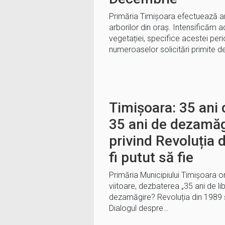
Primăria Timișoara efectuează am
arborilor din oraș. Intensificăm acț
vegetației, specifice acestei per
numeroaselor solicitări primite d
Timișoara: 35 ani 
35 ani de dezamăg
privind Revoluția d
fi putut să fie
Primăria Municipiului Timișoara or
viitoare, dezbaterea „35 ani de li
dezamăgire? Revoluția din 1989 și 
Dialogul despre…