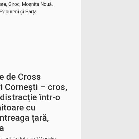
are, Giroc, Moșnița Nouă,
Pădureni și Parța.
ie de Cross
i Cornești – cros,
distracție într-o
itoare cu
întreaga țară,
ia
eră, în data de 12 aprilie,