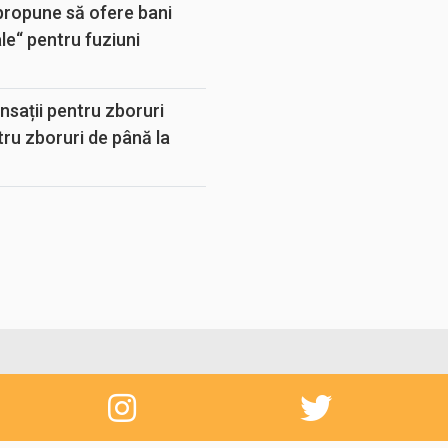
propune să ofere bani
e“ pentru fuziuni
sații pentru zboruri
tru zboruri de până la