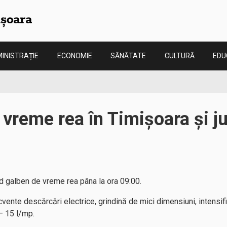
INISTRAȚIE
ECONOMIE
SĂNĂTATE
CULTURĂ
EDU
vreme rea în Timișoara și j
 galben de vreme rea pâna la ora 09:00.
cvente descărcări electrice, grindină de mici dimensiuni, intensifi
– 15 l/mp.