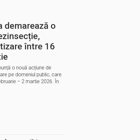
ra demarează o
zinsecție,
tizare între 16
tie
anunță o nouă acțiune de
zare pe domeniul public, care
bruarie – 2 martie 2026. În
E