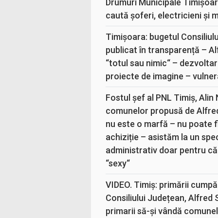
Drumuri Municipale Timișoar
caută șoferi, electricieni și 
Timișoara: bugetul Consiliul
publicat în transparență – A
“totul sau nimic“ – dezvoltar
proiecte de imagine – vulner
Fostul șef al PNL Timiș, Alin
comunelor propusă de Alfre
nu este o marfă – nu poate fi
achiziție – asistăm la un sp
administrativ doar pentru că
“sexy“
VIDEO. Timiș: primării cumpă
Consiliului Județean, Alfred
primarii să-și vândă comunele