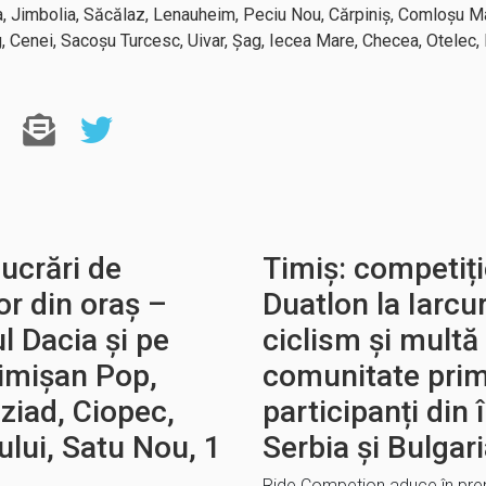
ra, Jimbolia, Săcălaz, Lenauheim, Peciu Nou, Cărpiniș, Comloșu M
 Cenei, Sacoșu Turcesc, Uivar, Șag, Iecea Mare, Checea, Otelec, 
ucrări de
Timiș: competiț
lor din oraș –
Duatlon la Iarcur
ul Dacia și pe
ciclism și multă 
Timișan Pop,
comunitate prim
ziad, Ciopec,
participanți din 
lui, Satu Nou, 1
Serbia și Bulgar
Ride Competion aduce în premi