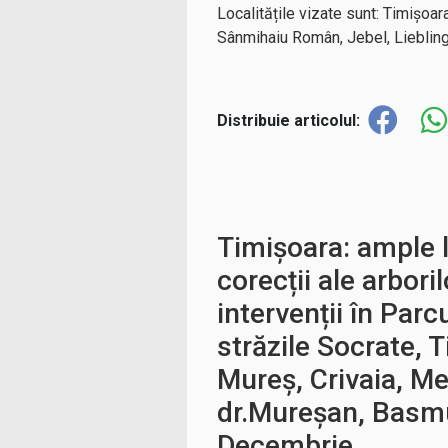
Localitățile vizate sunt: Timișoa
Sânmihaiu Român, Jebel, Liebling,
Distribuie articolul:
Timișoara: ample l
corecții ale arbori
intervenții în Parc
străzile Socrate, 
Mureș, Crivaia, Me
dr.Mureșan, Basmu
Decembrie