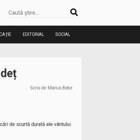
CAȚIE
EDITORIAL
SOCIAL
udeț
Scris de:
Marius Bebe
cări de scurtă durată ale vântului.