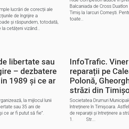
Balcaniada de Cross Duatlon ș
ple lucrări de corecții ale
Timiș la Iarcuri Cornești. Pent
iunile de îngrijire a
toate…
ioade și răspundem, totodată,
e la cetățeni vizând…
de libertate sau
InfoTrafic. Viner
ire – dezbatere
reparații pe Cale
in 1989 și ce ar
Polonă, Gheorgh
străzi din Timiș
ganizează, la mijlocul lunii
Societatea Drumuri Municipale 
bertate sau 35 ani de
întreținere în Timișoara. Astfel,
ce ar fi putut să fie”.
de reparații și întreținere a stră
1. Str….