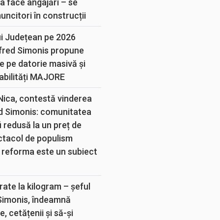
a face angajări – se
muncitori în construcții
ui Județean pe 2026
lfred Simonis propune
e pe datorie masivă și
abilități MAJORE
 Nica, contestă vinderea
d Simonis: comunitatea
 redusă la un preț de
ectacol de populism
 reforma este un subiect
rate la kilogram – șeful
 Simonis, îndeamnă
, cetățenii și să-și