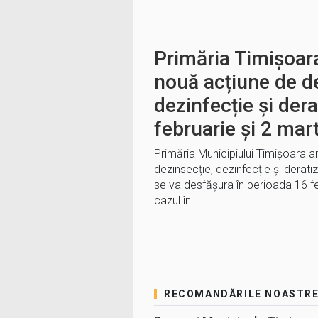
Primăria Timișoa
nouă acțiune de de
dezinfecție și dera
februarie și 2 mar
Primăria Municipiului Timișoara 
dezinsecție, dezinfecție și derati
se va desfășura în perioada 16 fe
cazul în…
RECOMANDĂRILE NOASTR