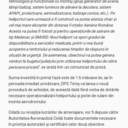
tehnologice și funcționale cu montaj (grup generator de avarie,
lămpi balizaj, sistem luminos de aliniere la decolare, sistem
APAPI, proiectoare, semnalizatoare, balizaje conice, etc.). Pe
heliportul care urmează a fi construit va putea ateriza chiar și
cel mai mare elicopter din dotarea Forțelor Aeriene Române.
Acesta va putea fi folosit și pentru operațiunile de salvare de
tip Medevac și SMURD. Noul heliport va spori gradul de
disponibilitate a serviciilor medicale, printr-o mai bună
acoperire a teritoriului și reducerea timpilor de răspuns în
situații de urgență. De asemenea, obiectivul va putea genera
venituri la bugetul județului prin utilizarea heliportului de către
persoane private
“, se arată într-un comunicat de presă.
Suma investită în primă fază este de 1.6 milioane lei, iar în
perioada imediat următoare, DPS Timiș va lansa o nouă
procedură de achiziție, de această dată fiind vorba de dotările
necesare operaționalizării heliportului și pistei de rulare din
incinta aerodromului.
Odată cu recepția lucrărilor de amenajare, vor fi depuse către
Autoritatea Aeronautică Civilă toate documentele necesare
în privința autorizării și certificării celor două obiective.