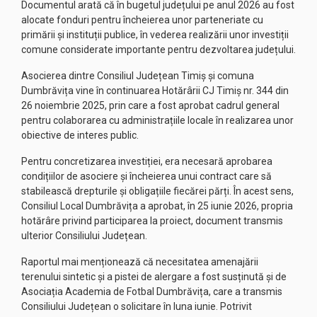
Documentul arată că în bugetul județului pe anul 2026 au fost
alocate fonduri pentru încheierea unor parteneriate cu
primării și instituții publice, în vederea realizării unor investiții
comune considerate importante pentru dezvoltarea județului.
Asocierea dintre Consiliul Județean Timiș și comuna
Dumbrăvița vine în continuarea Hotărârii CJ Timiș nr. 344 din
26 noiembrie 2025, prin care a fost aprobat cadrul general
pentru colaborarea cu administrațiile locale în realizarea unor
obiective de interes public.
Pentru concretizarea investiției, era necesară aprobarea
condițiilor de asociere și încheierea unui contract care să
stabilească drepturile și obligațiile fiecărei părți. În acest sens,
Consiliul Local Dumbrăvița a aprobat, în 25 iunie 2026, propria
hotărâre privind participarea la proiect, document transmis
ulterior Consiliului Județean.
Raportul mai menționează că necesitatea amenajării
terenului sintetic și a pistei de alergare a fost susținută și de
Asociația Academia de Fotbal Dumbrăvița, care a transmis
Consiliului Județean o solicitare în luna iunie. Potrivit