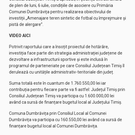
de plen de luni, 6 iulie, condițiile de asociere cu Primăria
Comunei Dumbrăvița pentru realizarea obiectivului de
investiții „Amenajare teren sintetic de fotbal cu împrejmuire și
pistă de alergare”.
VIDEO AICI
Potrivit raportului care a însoțit proiectul de hotărâre,
investiția face parte din strategia administrației județene de
dezvoltare a infrastructurii sportive și este inclusă în
programul de parteneriate pe care Consiliul Județean Timiș îl
derulează cu unitățile administrativ-teritoriale din județ.
Suma totală este în cuantum de 1.760.550,00 lei iar
contribuția pentru fiecare parte va fi astfel: Județul Timiș prin
Consiliul Județean Timiș va participa cu 1.600.000,00 lei
având ca sursă de finanțare bugetul local al Județului Timiș.
Comuna Dumbrăvița prin Consiliul Local al Comunei
Dumbrăvița va participa cu 160.550,00 lei având ca sursă de
finanțare bugetul local al Comunei Dumbrăvița.