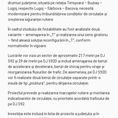
drumuri județene, situată pe relația Timișoara – Buziaș –
Lugoj, respectiv Lugoj – Sârbova – Bacova, necesită
modernizare pentru îmbunătățirea condițiilor de circulație și
creșterea siguranței rutiere.
În cadrul studiului de fezabilitate au fost analizate două
variante – amenajarea în „T” și realizarea unui sens giratoriu
– fiind aleasă soluția reconfigurării în „T”, conform
normativelor în vigoare.
Lucrările vor viza un sector de aproximativ 217 metri pe DJ
592 și 29 de metri pe DJ 592D și includ amenajarea de benzi
de accelerare și decelerare, benzi de stocaj pentru viraje și
reorganizarea fluxurilor de trafic. De asemenea, pe DJ 592D
vor fi realizate două benzi de circulație separate printr-o
insulă de tip „picătură”, pentru dirijarea circulației.
Proiectul prevede și realizarea marcajelor rutiere și montarea
indicatoarelor de circulație, cu prioritate acordată traficului de
pe DJ 592.
Investiția este inclusă în lista de proiecte a județului și în