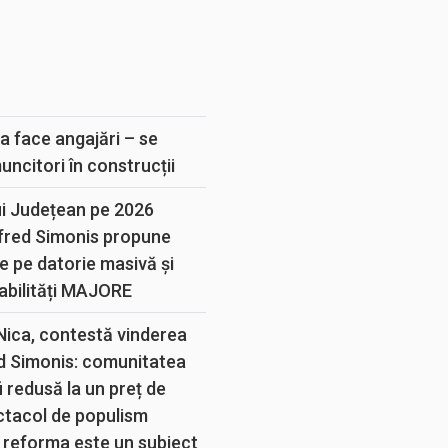
E
a face angajări – se
muncitori în construcții
ui Județean pe 2026
lfred Simonis propune
e pe datorie masivă și
abilități MAJORE
 Nica, contestă vinderea
d Simonis: comunitatea
 redusă la un preț de
ectacol de populism
 reforma este un subiect