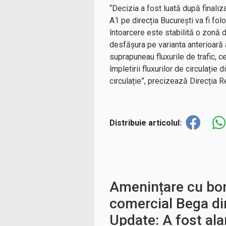
“Decizia a fost luată după finali
A1 pe direcția București va fi fol
întoarcere este stabilită o zonă d
desfășura pe varianta anterioară a
suprapuneau fluxurile de trafic, 
împletirii fluxurilor de circulați
circulație”, precizează Direcția 
Distribuie articolul:
Amenințare cu bom
comercial Bega di
Update: A fost al