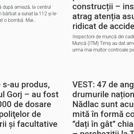
construcții – in
 după amiază, la centrul
bărbat a sunat la 112 și le-
atrag atenția as
asat o bombă. Mai…
ridicat de accid
Inspectorii de muncă din cadru
Muncă (ITM) Timiș au dat ame
urma mai multor controale pe 
e s-au produs,
VEST: 47 de anga
l Gorj – au fost
drumurile națio
000 de dosare
Nădlac sunt acuz
poliţelor de
mită în formă co
ii şi facultative
“dați în gât“ chia
– percheziții la T