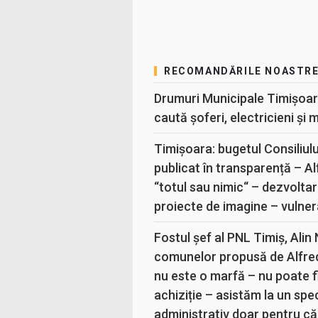
RECOMANDĂRILE NOASTR
Drumuri Municipale Timișoar
caută șoferi, electricieni și 
Timișoara: bugetul Consiliul
publicat în transparență – A
“totul sau nimic“ – dezvoltar
proiecte de imagine – vulner
Fostul șef al PNL Timiș, Alin
comunelor propusă de Alfre
nu este o marfă – nu poate fi
achiziție – asistăm la un sp
administrativ doar pentru că