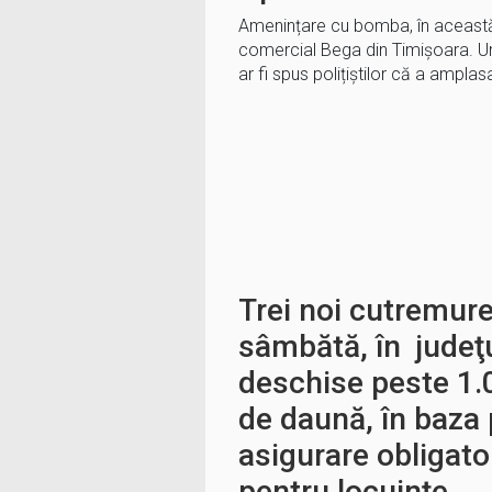
Amenințare cu bomba, în această
comercial Bega din Timișoara. Un 
ar fi spus polițiștilor că a ampl
Trei noi cutremur
sâmbătă, în judeţu
deschise peste 1.
de daună, în baza 
asigurare obligator
pentru locuinţe