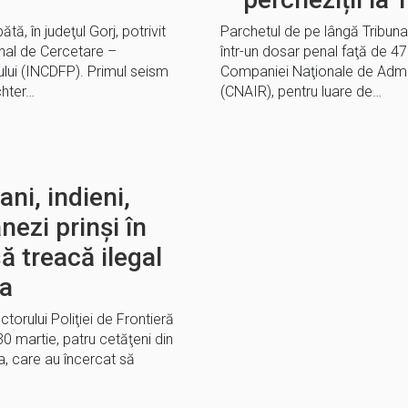
ă, în judeţul Gorj, potrivit
Parchetul de pe lângă Tribuna
onal de Cercetare –
într-un dosar penal faţă de 47
lui (INCDFP). Primul seism
Companiei Naţionale de Admini
chter…
(CNAIR), pentru luare de…
ni, indieni,
nezi prinși în
ă treacă ilegal
ia
ectorului Poliţiei de Frontieră
0 martie, patru cetăţeni din
ia, care au încercat să