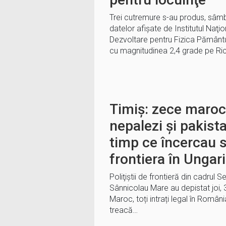
Trei cutremure s-au produs, sâmbăt
datelor afişate de Institutul Naţi
Dezvoltare pentru Fizica Pământu
cu magnitudinea 2,4 grade pe Ri
Timiș: zece maroca
nepalezi și pakista
timp ce încercau s
frontiera în Ungar
Poliţiştii de frontieră din cadrul S
Sânnicolau Mare au depistat joi, 3
Maroc, toți intrați legal în Român
treacă…