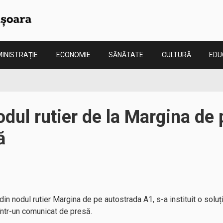
INISTRAȚIE
ECONOMIE
SĂNĂTATE
CULTURĂ
EDU
nodul rutier de la Margina de
ă
r din nodul rutier Margina de pe autostrada A1, s-a instituit o solu
 într-un comunicat de presă.