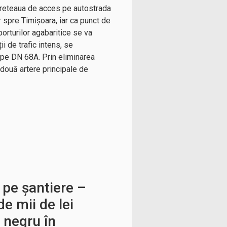
 breteaua de acces pe autostrada
r spre Timișoara, iar ca punct de
porturilor agabaritice se va
i de trafic intens, se
i pe DN 68A. Prin eliminarea
e două artere principale de
 pe șantiere –
e mii de lei
 negru în