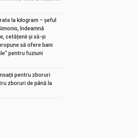
rate la kilogram – șeful
 Simonis, îndeamnă
, cetățenii și să-și
propune să ofere bani
e“ pentru fuziuni
sații pentru zboruri
tru zboruri de până la