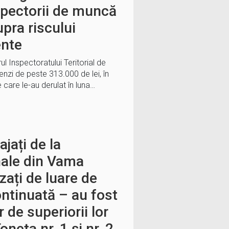
spectorii de muncă
upra riscului
ente
l Inspectoratului Teritorial de
nzi de peste 313.000 de lei, în
care le-au derulat în luna…
jați de la
nale din Vama
ați de luare de
ntinuată – au fost
r de superiorii lor
oneta nr. 1 și nr. 2