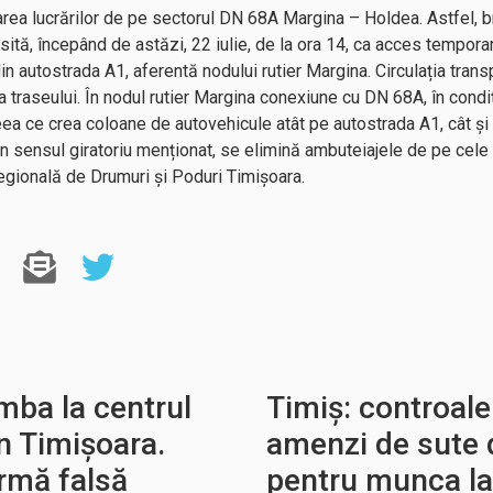
zarea lucrărilor de pe sectorul DN 68A Margina – Holdea. Astfel,
osită, începând de astăzi, 22 iulie, de la ora 14, ca acces tempora
in autostrada A1, aferentă nodului rutier Margina. Circulația trans
 traseului. În nodul rutier Margina conexiune cu DN 68A, în condiți
ceea ce crea coloane de autovehicule atât pe autostrada A1, cât ș
e din sensul giratoriu menționat, se elimină ambuteiajele de pe cel
Regională de Drumuri și Poduri Timișoara.
ba la centrul
Timiș: controale
n Timișoara.
amenzi de sute d
armă falsă
pentru munca la