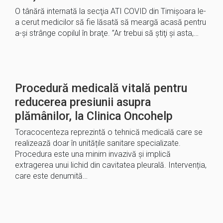
O tânără internată la secţia ATI COVID din Timişoara le-
a cerut medicilor să fie lăsată să meargă acasă pentru
a-şi strânge copilul în braţe. ”Ar trebui să ştiţi şi asta,…
Procedură medicală vitală pentru
reducerea presiunii asupra
plămânilor, la Clinica Oncohelp
Toracocenteza reprezintă o tehnică medicală care se
realizează doar în unitățile sanitare specializate.
Procedura este una minim invazivă și implică
extragerea unui lichid din cavitatea pleurală. Intervenția,
care este denumită…