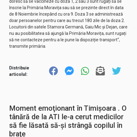
doresc să se vaccineze cu doza 1, 2 sau 3 sunt rugați să se
înscrie la Primăria Moravița sau să se prezinte direct în data
de 8 Noiembrie începând cu ora 9. Doza 3 se administrează
doar persoanelor pentru care au trecut 180 zile de la doza 2.
Locuitorii din satele Stamora Germană, Gaiu Mic și Dejan, care
nu au posibilitatea să ajungă la Primăria Moravița, sunt rugați
să ne contacteze pentru a le pune la dispoziție transport“,
transmite primăria.
Distribuie
articolul:
Moment emoţionant în Timişoara . O
tânără de la ATI le-a cerut medicilor
să fie lăsată să-şi strângă copilul în
braţe