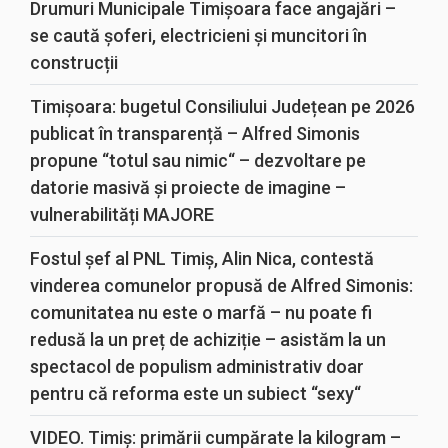
Drumuri Municipale Timișoara face angajări –
se caută șoferi, electricieni și muncitori în
construcții
Timișoara: bugetul Consiliului Județean pe 2026
publicat în transparență – Alfred Simonis
propune “totul sau nimic“ – dezvoltare pe
datorie masivă și proiecte de imagine –
vulnerabilități MAJORE
Fostul șef al PNL Timiș, Alin Nica, contestă
vinderea comunelor propusă de Alfred Simonis:
comunitatea nu este o marfă – nu poate fi
redusă la un preț de achiziție – asistăm la un
spectacol de populism administrativ doar
pentru că reforma este un subiect “sexy“
VIDEO. Timiș: primării cumpărate la kilogram –