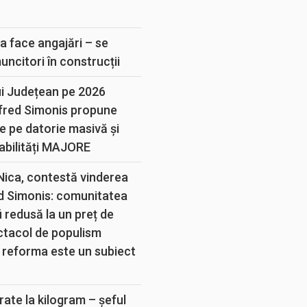
E
a face angajări – se
muncitori în construcții
ui Județean pe 2026
lfred Simonis propune
e pe datorie masivă și
abilități MAJORE
 Nica, contestă vinderea
d Simonis: comunitatea
 redusă la un preț de
ectacol de populism
 reforma este un subiect
rate la kilogram – șeful