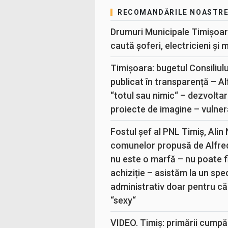
RECOMANDĂRILE NOASTR
Drumuri Municipale Timișoar
caută șoferi, electricieni și 
Timișoara: bugetul Consiliul
publicat în transparență – A
“totul sau nimic“ – dezvoltar
proiecte de imagine – vulner
Fostul șef al PNL Timiș, Alin
comunelor propusă de Alfre
nu este o marfă – nu poate fi
achiziție – asistăm la un sp
administrativ doar pentru că
“sexy“
VIDEO. Timiș: primării cumpă