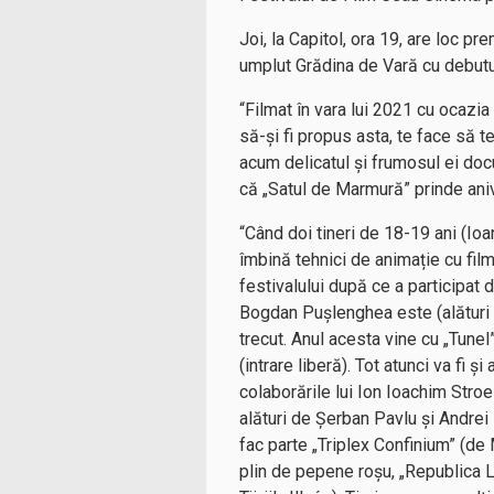
Joi, la Capitol, ora 19, are loc 
umplut Grădina de Vară cu debutu
“Filmat în vara lui 2021 cu ocazia 
să-și fi propus asta, te face să t
acum delicatul și frumosul ei doc
că „Satul de Marmură” prinde aniv
“Când doi tineri de 18-19 ani (Ioa
îmbină tehnici de animație cu film
festivalului după ce a participat 
Bogdan Pușlenghea este (alături d
trecut. Anul acesta vine cu „Tunel
(intrare liberă). Tot atunci va fi
colaborările lui Ion Ioachim Stroe
alături de Șerban Pavlu și Andr
fac parte „Triplex Confinium” (de
plin de pepene roșu, „Republica L