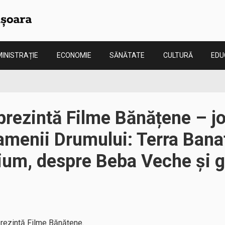
INISTRAȚIE
ECONOMIE
SĂNĂTATE
CULTURĂ
EDU
ezintă Filme Bănățene – joi,
amenii Drumului: Terra Bana
ium, despre Beba Veche și gr
prezintă Filme Bănățene.