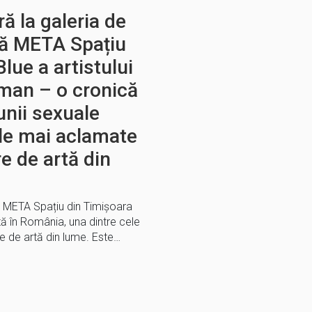
ă la galeria de
ă META Spațiu
Blue a artistului
rman – o cronică
iunii sexuale
ele mai aclamate
e de artă din
 META Spațiu din Timișoara
tă în România, una dintre cele
 de artă din lume. Este…