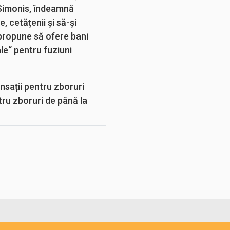
 Simonis, îndeamnă
, cetățenii și să-și
propune să ofere bani
e“ pentru fuziuni
sații pentru zboruri
tru zboruri de până la