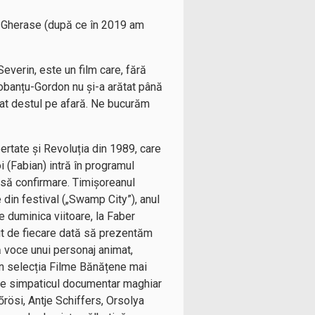
cea Gherase (după ce în 2019 am
Severin, este un film care, fără
orobanțu-Gordon nu și-a arătat până
lat destul pe afară. Ne bucurăm
bertate și Revoluția din 1989, care
i (Fabian) intră în programul
oasă confirmare. Timișoreanul
din festival („Swamp City”), anul
e duminica viitoare, la Faber
vrut de fiecare dată să prezentăm
ă voce unui personaj animat,
n selecția Filme Bănățene mai
 de simpaticul documentar maghiar
őrösi, Antje Schiffers, Orsolya