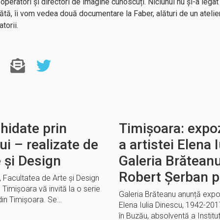
 operatori și directori de imagine cunoscuți. Niciunul nu și-a lega
tă, îi vom vedea două documentare la Faber, alături de un atelier 
torii.
ghidate prin
Timișoara: expo
ui – realizate de
a artistei Elena 
 și Design
Galeria Brăteanu
Robert Șerban pr
 Facultatea de Arte și Design
n Timișoara vă invită la o serie
Galeria Brăteanu anunță expoz
 din Timișoara. Se…
Elena Iulia Dinescu, 1942-20
în Buzău, absolventă a Institut