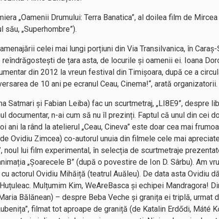
premiera „Oamenii Drumului: Terra Banatica”, al doilea film de Mir
l său, „Superhombre”).
amenajării celei mai lungi porțiuni din Via Transilvanica, în Caraș-
e reîndrăgostești de țara asta, de locurile și oamenii ei. Ioana D
umentar din 2012 la vreun festival din Timișoara, după ce a circu
ersarea de 10 ani pe ecranul Ceau, Cinema!“, arată organizatorii.
na Satmari și Fabian Leiba) fac un scurtmetraj, „LI8E9”, despre li
ul documentar, n-ai cum să nu îl prezinți. Faptul că unul din cei do
doi ani la rând la atelierul „Ceau, Cineva” este doar cea mai frum
e Ovidiu Zimcea) co-autorul unuia din filmele cele mai apreciate 
”, noul lui film experimental, în selecția de scurtmetraje prezentat
 și animația „Șoarecele B” (după o povestire de Ion D. Sârbu). Am 
 cu actorul Ovidiu Mihăiță (teatrul Auăleu). De data asta Ovidiu d
ei Huțuleac. Mulțumim Kim, WeAreBasca și echipei Mandragora! Di
 Maria Bălănean) – despre Beba Veche și granița ei triplă, urmat
ubenița”, filmat tot aproape de graniță (de Katalin Erdődi, Máté K