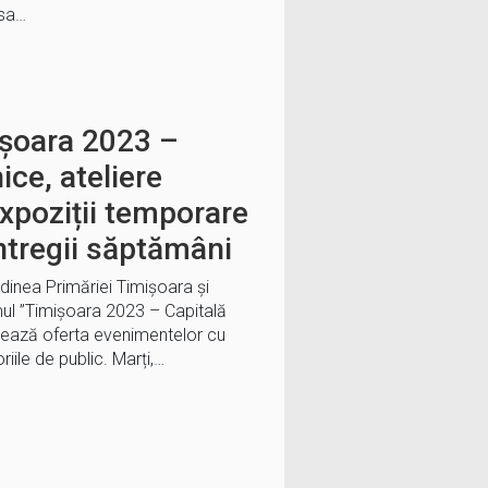
asa…
șoara 2023 –
ce, ateliere
xpoziții temporare
ntregii săptămâni
ordinea Primăriei Timișoara și
mul ”Timișoara 2023 – Capitală
tează oferta evenimentelor cu
iile de public. Marți,…