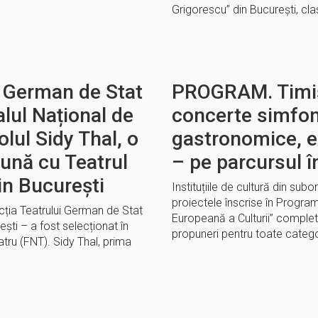
Grigorescu’’ din Bucureşti, cl
l German de Stat
PROGRAM. Timi
alul Național de
concerte simfoni
lul Sidy Thal, o
gastronomice, e
ună cu Teatrul
– pe parcursul î
in București
Instituțiile de cultură din sub
proiectele înscrise în Progra
ția Teatrului German de Stat
Europeană a Culturii” comple
ști – a fost selecționat în
propuneri pentru toate categor
atru (FNT). Sidy Thal, prima