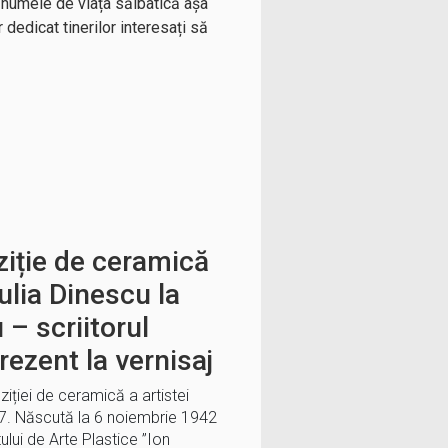
t numele de viața sălbatică așa
dedicat tinerilor interesați să
ziție de ceramică
Iulia Dinescu la
 – scriitorul
ezent la vernisaj
iției de ceramică a artistei
17. Născută la 6 noiembrie 1942
ului de Arte Plastice ’’Ion