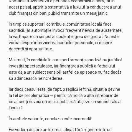
România traversează o perioadă economică dificilă, iar în
acest peisaj, apariția ostentativă a luxului la conducerea unui
club finanțat din bani publici transmite un mesaj jalnic.
În timp ce suporterii contribuie, comunitatea locală face
sacrificii, iar autoritățile invocă frecvent nevoia de austeritate,
la vârf apare un simbol al opulenței greu de ignorat. Nu este
vorba despre interzicerea bunurilor personale, ci despre
decență și oportunitate.
Mai mult, în condițiile în care performanța sportivă nu justifică
investiții spectaculoase, iar finanțarea publică a fotbalului
este deja un subiect sensibil, astfel de episoade nu fac decât
să adâncească neîncrederea.
Iar dacă ceasul este, de fapt, o replică ieftină, situația devine
la fel de problematică — pentru că ridică o altă întrebare: de
ce ar simți nevoia un oficial public să afișeze un simbol fals al
luxului?
În ambele variante, concluzia este incomodă.
Fie vorbim despre un lux real, afișat fără reținere într-un