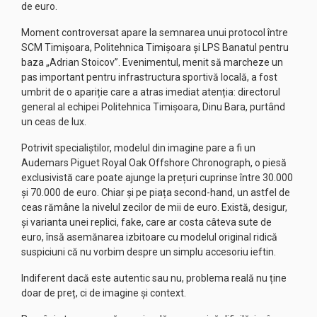
de euro.
Moment controversat apare la semnarea unui protocol între
SCM Timișoara, Politehnica Timișoara și LPS Banatul pentru
baza „Adrian Stoicov”. Evenimentul, menit să marcheze un
pas important pentru infrastructura sportivă locală, a fost
umbrit de o apariție care a atras imediat atenția: directorul
general al echipei Politehnica Timișoara, Dinu Bara, purtând
un ceas de lux.
Potrivit specialiștilor, modelul din imagine pare a fi un
Audemars Piguet Royal Oak Offshore Chronograph, o piesă
exclusivistă care poate ajunge la prețuri cuprinse între 30.000
și 70.000 de euro. Chiar și pe piața second-hand, un astfel de
ceas rămâne la nivelul zecilor de mii de euro. Există, desigur,
și varianta unei replici, fake, care ar costa câteva sute de
euro, însă asemănarea izbitoare cu modelul original ridică
suspiciuni că nu vorbim despre un simplu accesoriu ieftin.
Indiferent dacă este autentic sau nu, problema reală nu ține
doar de preț, ci de imagine și context.