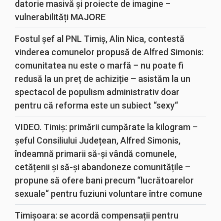
datorie masivă și proiecte de imagine –
vulnerabilități MAJORE
Fostul șef al PNL Timiș, Alin Nica, contestă
vinderea comunelor propusă de Alfred Simonis:
comunitatea nu este o marfă – nu poate fi
redusă la un preț de achiziție – asistăm la un
spectacol de populism administrativ doar
pentru că reforma este un subiect “sexy“
VIDEO. Timiș: primării cumpărate la kilogram –
șeful Consiliului Județean, Alfred Simonis,
îndeamnă primarii să-și vândă comunele,
cetățenii și să-și abandoneze comunitățile –
propune să ofere bani precum “lucrătoarelor
sexuale“ pentru fuziuni voluntare între comune
Timișoara: se acordă compensații pentru