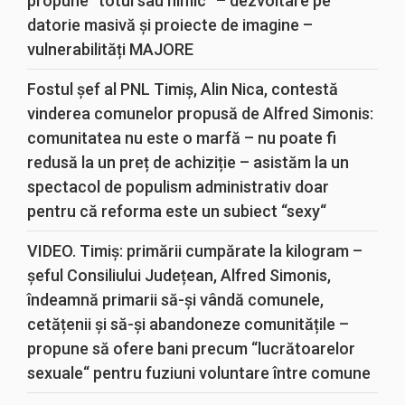
propune “totul sau nimic“ – dezvoltare pe
datorie masivă și proiecte de imagine –
vulnerabilități MAJORE
Fostul șef al PNL Timiș, Alin Nica, contestă
vinderea comunelor propusă de Alfred Simonis:
comunitatea nu este o marfă – nu poate fi
redusă la un preț de achiziție – asistăm la un
spectacol de populism administrativ doar
pentru că reforma este un subiect “sexy“
VIDEO. Timiș: primării cumpărate la kilogram –
șeful Consiliului Județean, Alfred Simonis,
îndeamnă primarii să-și vândă comunele,
cetățenii și să-și abandoneze comunitățile –
propune să ofere bani precum “lucrătoarelor
sexuale“ pentru fuziuni voluntare între comune