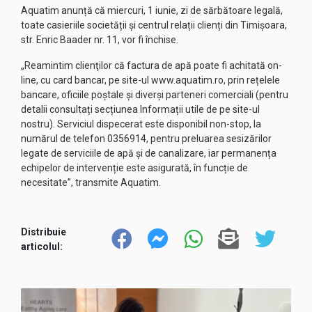
Aquatim anunță că miercuri, 1 iunie, zi de sărbătoare legală,
toate casieriile societății și centrul relații clienți din Timișoara,
str. Enric Baader nr. 11, vor fi închise.
„Reamintim clienţilor că factura de apă poate fi achitată on-
line, cu card bancar, pe site-ul
www.aquatim.ro
, prin rețelele
bancare, oficiile poștale și diverși parteneri comerciali (pentru
detalii consultați secțiunea
Informații utile
de pe site-ul
nostru). Serviciul dispecerat este disponibil non-stop, la
numărul de telefon 0356914, pentru preluarea sesizărilor
legate de serviciile de apă și de canalizare, iar permanența
echipelor de intervenție este asigurată, în funcție de
necesitate”, transmite Aquatim.
Distribuie
articolul: