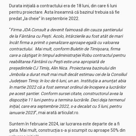
Durata inițială a contractului era de 18 luni, din care 6 luni
pentru proiectare. Asta înseamnă că bazinul trebuia să fie
predat „la cheie” în septembrie 2022.
“
Firma JDA Consult a devenit faimoasă din cauza șantierului
de la Fântâna cu Pești. Acolo, întârzierile au fost atât de mari
încât firma a primit o penalizare aproape egală cu valoarea
contractului. Mai mult, conform Buletin de Timișoara, firma
care a câștigat în timpul administrației Robu contractul pentru
reabilitarea Fântânii cu Pești este una apropiată de
președintele CJ Timiș, Alin Nica. Proiectarea bazinului din
Jimbolia a durat mult mai mult decât estimau cei de la Consiliul
Județean Timiș: în loc de 6 luni, un an. Instituția a anunțat abia
în martie 2022 că a fost semnat ordinul de începere a lucrărilor
pe acest șantier. Conform sursei citate, constructorul avea la
dispoziție 11 luni pentru a termina lucrările. Deci deja termenul
inițial, care era septembrie 2022, s-a decalat cu 5 luni, pentru
ianuarie 2023
“, mai arată articulat.ro.
Suntem în februarie 2024, iar lucrarea este departe de a fi
gata. Mai mult, construcția s-a și scumpit cu aproape 50% din