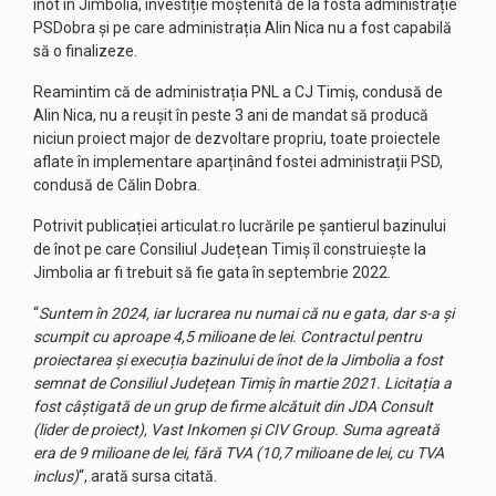
înot în Jimbolia, investiție moștenită de la fosta administrație
PSDobra și pe care administrația Alin Nica nu a fost capabilă
să o finalizeze.
Reamintim că de administrația PNL a CJ Timiș, condusă de
Alin Nica, nu a reușit în peste 3 ani de mandat să producă
niciun proiect major de dezvoltare propriu, toate proiectele
aflate în implementare aparținând fostei administrații PSD,
condusă de Călin Dobra.
Potrivit publicației articulat.ro lucrările pe șantierul bazinului
de înot pe care Consiliul Județean Timiș îl construiește la
Jimbolia ar fi trebuit să fie gata în septembrie 2022.
“
Suntem în 2024, iar lucrarea nu numai că nu e gata, dar s-a și
scumpit cu aproape 4,5 milioane de lei. Contractul pentru
proiectarea și execuția bazinului de înot de la Jimbolia a fost
semnat de Consiliul Județean Timiș în martie 2021. Licitația a
fost câștigată de un grup de firme alcătuit din JDA Consult
(lider de proiect), Vast Inkomen și CIV Group. Suma agreată
era de 9 milioane de lei, fără TVA (10,7 milioane de lei, cu TVA
inclus)
“, arată sursa citată.