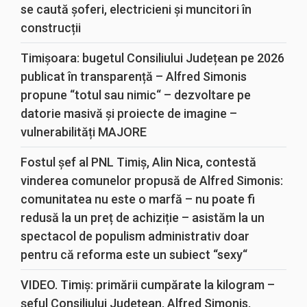
se caută șoferi, electricieni și muncitori în
construcții
Timișoara: bugetul Consiliului Județean pe 2026
publicat în transparență – Alfred Simonis
propune “totul sau nimic“ – dezvoltare pe
datorie masivă și proiecte de imagine –
vulnerabilități MAJORE
Fostul șef al PNL Timiș, Alin Nica, contestă
vinderea comunelor propusă de Alfred Simonis:
comunitatea nu este o marfă – nu poate fi
redusă la un preț de achiziție – asistăm la un
spectacol de populism administrativ doar
pentru că reforma este un subiect “sexy“
VIDEO. Timiș: primării cumpărate la kilogram –
șeful Consiliului Județean, Alfred Simonis,