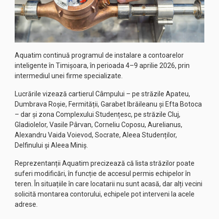
Aquatim continuă programul de instalare a contoarelor
inteligente în Timișoara, în perioada 4–9 aprilie 2026, prin
intermediul unei firme specializate.
Lucrările vizează cartierul Câmpului – pe străzile Apateu,
Dumbrava Roșie, Fermității, Garabet Ibrăileanu și Efta Botoca
– dar și zona Complexului Studențesc, pe străzile Cluj,
Gladiolelor, Vasile Pârvan, Corneliu Coposu, Aurelianus,
Alexandru Vaida Voievod, Socrate, Aleea Studenților,
Delfinului și Aleea Miniș.
Reprezentanții Aquatim precizează că lista străzilor poate
suferi modificări, în funcție de accesul permis echipelor în
teren. În situațiile în care locatarii nu sunt acasă, dar alți vecini
solicită montarea contorului, echipele pot interveni la acele
adrese.