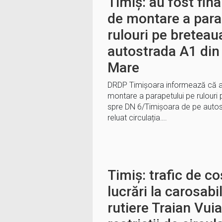
Timiș: au fost fina
de montare a para
rulouri pe breteau
autostrada A1 di
Mare
DRDP Timișoara informează că au f
montare a parapetului pe rulouri
spre DN 6/Timișoara de pe autos
reluat circulația….
Timiș: trafic de c
lucrări la carosabi
rutiere Traian Vui