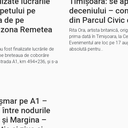
lizate lucrările
Timișoara: se a
petului pe
deceniului – con
a de pe
din Parcul Civic
n zona Remetea
Rita Ora, artista britanică, or
prima dată în Timișoara, la C
Evenimentul are loc pe 17 aug
ost finalizate lucrările de
absolută pentru…
 pe breteaua de coborâre
trada A1, km 494+236, și s-a
oșmar pe A1 –
l între nodurile
a și Margina –