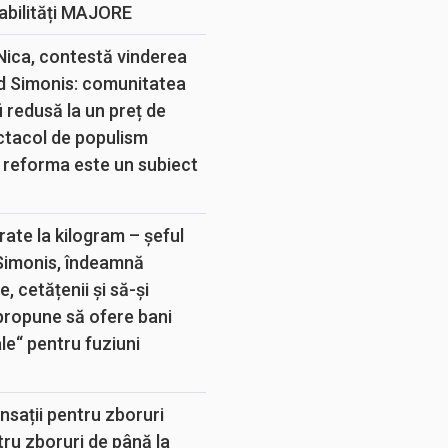
abilități MAJORE
 Nica, contestă vinderea
d Simonis: comunitatea
 redusă la un preț de
ectacol de populism
 reforma este un subiect
rate la kilogram – șeful
 Simonis, îndeamnă
, cetățenii și să-și
propune să ofere bani
e“ pentru fuziuni
sații pentru zboruri
tru zboruri de până la