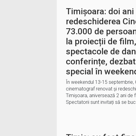
Timișoara: doi ani 
redeschiderea Cin
73.000 de persoan
la proiecții de fil
spectacole de dans
conferințe, dezba
special în weeken
În weekendul 13-15 septembrie, C
cinematograf renovat și redeschi
Timișoara, aniversează 2 ani de 
Spectatorii sunt invitați să se b