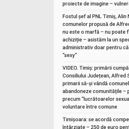
proiecte de imagine – vulner
Fostul șef al PNL Timiș, Alin
comunelor propusă de Alfre
nu este o marfă – nu poate fi
achiziție – asistăm la un sp
administrativ doar pentru că
“sexy“
VIDEO. Timiș: primării cumpă
Consiliului Județean, Alfred
primarii să-și vândă comunele
abandoneze comunitățile – 
precum “lucrătoarelor sexual
voluntare între comune
Timișoara: se acordă compen
întârziate – 250 de euro pen