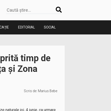
CAȚIE
EDITORIAL
SOCIAL
prită timp de
ța și Zona
Scris de:
Marius Bebe
e naturale joi, 4 iunie, ca urmare