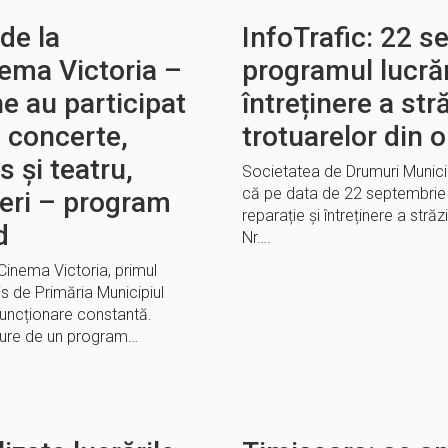
de la
InfoTrafic: 22 s
ema Victoria –
programul lucrăr
e au participat
întreținere a stră
m, concerte,
trotuarelor din 
 și teatru,
Societatea de Drumuri Munic
că pe data de 22 septembrie 
teri – program
reparație și întreținere a străzi
d
Nr….
inema Victoria, primul
s de Primăria Municipiul
funcționare constantă.
ucure de un program…