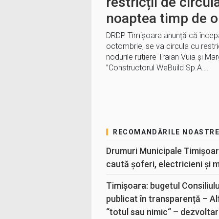
restricții de circula
noaptea timp de o
DRDP Timișoara anunță că începâ
octombrie, se va circula cu restri
nodurile rutiere Traian Vuia și Mar
”Constructorul WeBuild Sp.A….
RECOMANDĂRILE NOASTR
Drumuri Municipale Timișoar
caută șoferi, electricieni și 
Timișoara: bugetul Consiliul
publicat în transparență – A
“totul sau nimic“ – dezvoltar