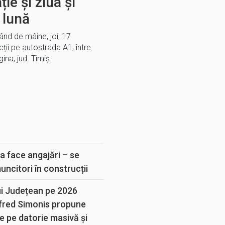
ție și ziua și
 lună
nd de mâine, joi, 17
cții pe autostrada A1, între
gina, jud. Timiș.
E
a face angajări – se
muncitori în construcții
ui Județean pe 2026
lfred Simonis propune
e pe datorie masivă și