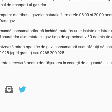
mul de transport al gazelor.
porar distribuția gazelor naturale între orele 08:00 și 20:00 pent
Transgaz.
andă consumatorilor să închidă toate focurile înainte de întreru
aparatelor alimentate cu gaz timp de aproximativ 30 de minute du
sizează miros specific de gaz, consumatorii sunt sfătuiți să co
.928 (apel gratuit) sau 0265.200.928.
e necesară pentru desfășurarea în condiții de siguranță a lucrăr