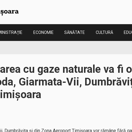
INISTRAȚIE
ECONOMIE
SĂNĂTATE
CULTURĂ
EDU
area cu gaze naturale va fi o
oda, Giarmata-Vii, Dumbrăvi
Timișoara
Vii, Dumbrăvița și din Zona Aeroport Timișoara vor rămâne fără gaz