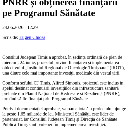
PNRR și obținerea finanțării
pe Programul Sănătate
24.06.2026 - 12:29
Scris de:
Eugen Chiosa
Consiliul Județean Timiș a aprobat, în ședința ordinară de plen de
miercuri, 24 iunie, proiectul privind finanțarea și implementarea
obiectivului „Institutul Regional de Oncologie Timișoara” (IROT),
una dintre cele mai importante investiții medicale din vestul țării.
Conform șefului CJ Timiș, Alfred Simonis, proiectul este inclus în
apelul destinat continuării investițiilor din infrastructura sanitară
preluate din Planul Național de Redresare și Reziliență (PNRR),
urmând să fie finanțat prin Programul Sănătate.
Potrivit documentației aprobate, valoarea totală a proiectului ajunge
la peste 1,65 miliarde de lei. Ministerul Sănătății este lider de
parteneriat, iar Consiliul Județean Timiș și Direcția de Sănătate
Publică Timiș sunt parteneri în implementarea investiției.