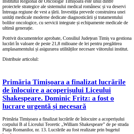
Institutul Regional de Oncologie Timișoara este unul dintre
proiectele strategice ale sistemului medical românesc și va deservi
întreaga regiune de vest a țării. Investiția prevede construirea unei
unități medicale moderne dedicate diagnosticării și tratamentului
bolilor oncologice, cu servicii integrate și echipamente medicale de
ultimă generație.
Potrivit documentelor aprobate, Consiliul Județean Timiș va gestiona
lucrări în valoare de peste 21,8 milioane de lei pentru pregătirea
amplasamentului și asigurarea utilităților necesare viitorului institut.
Distribuie articolul:
Primăria Timișoara a finalizat lucrările
de înlocuire a acoperișului Liceului
Shakespeare. Dominic Fritz: a fost o
lucrare urgentă și necesară
Primăria Timișoara a finalizat lucrările de înlocuire a acoperișului
corpului B al Liceului Teoretic „William Shakespeare” de pe strada
Piața Romanilor, nr. 13. Lucrările au fost realizate prin bugetul