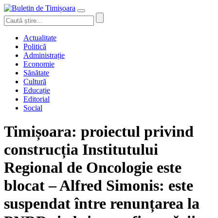
Actualitate
Politică
Administrație
Economie
Sănătate
Cultură
Educație
Editorial
Social
Timișoara: proiectul privind
construcția Institutului
Regional de Oncologie este
blocat – Alfred Simonis: este
suspendat între renunțarea la