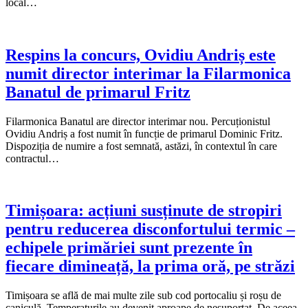
local…
Respins la concurs, Ovidiu Andriș este
numit director interimar la Filarmonica
Banatul de primarul Fritz
Filarmonica Banatul are director interimar nou. Percuționistul
Ovidiu Andriș a fost numit în funcție de primarul Dominic Fritz.
Dispoziția de numire a fost semnată, astăzi, în contextul în care
contractul…
Timișoara: acțiuni susținute de stropiri
pentru reducerea disconfortului termic –
echipele primăriei sunt prezente în
fiecare dimineață, la prima oră, pe străzi
Timișoara se află de mai multe zile sub cod portocaliu și roșu de
caniculă. Temperaturile au devenit aproape de nesuportat. De aceea,