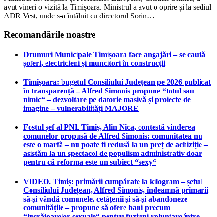
avut vineri o vizită la Timișoara. Ministrul a avut o oprire și la sediul
ADR Vest, unde s-a întâlnit cu directorul Sorin…
Recomandările noastre
Drumuri Municipale Timișoara face angajări – se caută
șoferi, electricieni și muncitori în construcții
Timișoara: bugetul Consiliului Județean pe 2026 publicat
în transparență – Alfred Simonis propune “totul sau
nimic“ – dezvoltare pe datorie masivă și proiecte de
imagine – vulnerabilități MAJORE
Fostul șef al PNL Timiș, Alin Nica, contestă vinderea
comunelor propusă de Alfred Simonis: comunitatea nu
este o marfă – nu poate fi redusă la un preț de achiziție –
asistăm la un spectacol de populism administrativ doar
pentru că reforma este un subiect “sexy“
VIDEO. Timiș: primării cumpărate la kilogram – șeful
Consiliului Județean, Alfred Simonis, îndeamnă primarii
să-și vândă comunele, cetățenii și să-și abandoneze
comunitățile – propune să ofere bani precum
“lucrătoarelor sexuale“ pentru fuziuni voluntare între