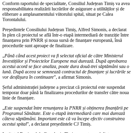
Conform raportului de specialitate, Consiliul Județean Timiș va avea
responsabilitatea realizării lucrărilor de asigurare a utilităților și de
eliberare a amplasamentului viitorului spital, situat pe Calea
Torontalului.
Președintele Consiliului Județean Timiș, Alfred Simonis, a declarat
în plen că proiectul se află într-o etapă intermediară de tranziție între
finanțarea prin PNRR și noua sursă de finanțare europeană, însă
procedurile sunt aproape de finalizare.
„
Până când acest proiect va fi selectat oficial de către Ministerul
Investițiilor și Proiectelor Europene mai durează. După aprobarea
acestui acord se face analiza, poate dura două-trei săptămâni sau o
lună. După aceea se semnează contractul de finanțare și lucrările se
vor desfășura în continuare
”, a afirmat Simonis.
Șeful administrației județene a precizat că proiectul este suspendat
temporar doar până la finalizarea procedurilor de transfer către noua
linie de finanțare.
„
Este suspendat între renunțarea la PNRR și obținerea finanțării pe
Programul Sănătate. Este o etapă intermediară care mai durează
câteva săptămâni. Important este că va începe efectiv construirea
acestui spital
”, a declarat președintele CJ Timiș.