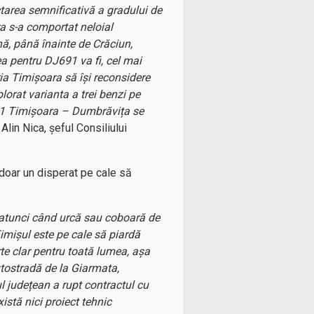
tarea semnificativă a gradului de
ra s-a comportat neloial
nă, până înainte de Crăciun,
ea pentru DJ691 va fi, cel mai
ia Timișoara să își reconsidere
orat varianta a trei benzi pe
ul 1 Timişoara – Dumbrăvița se
 Alin Nica, șeful Consiliului
 doar un disperat pe cale să
, atunci când urcă sau coboară de
imișul este pe cale să piardă
rte clar pentru toată lumea, așa
utostradă de la Giarmata,
ul județean a rupt contractul cu
stă nici proiect tehnic