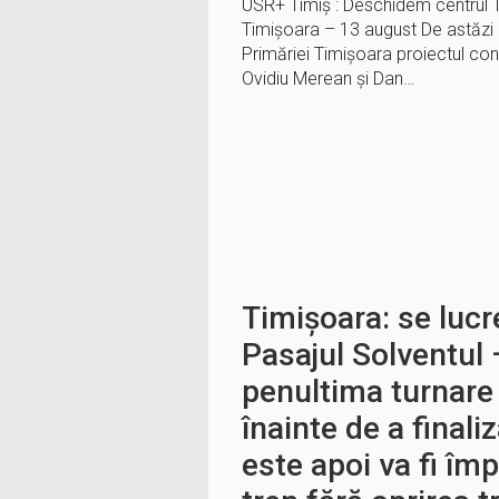
USR+ Timiș : Deschidem centrul Ti
Timișoara – 13 august De astăzi e
Primăriei Timișoara proiectul cons
Ovidiu Merean și Dan…
Timișoara: se lucr
Pasajul Solventul 
penultima turnare
înainte de a finali
este apoi va fi împ