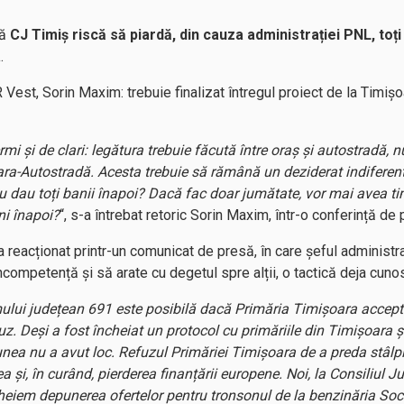
că
CJ Timiș riscă să piardă, din cauza administrației PNL, toț
a
.
 Vest, Sorin Maxim: trebuie finalizat întregul proiect de la Timiș
 și de clari: legătura trebuie făcută între oraș și autostradă, n
ra-Autostradă. Acesta trebuie să rămână un deziderat indiferen
sau dau toți banii înapoi? Dacă fac doar jumătate, vor mai avea ti
ni înapoi?
“, s-a întrebat retoric Sorin Maxim, într-o conferință de 
 reacționat printr-un comunicat de presă, în care șeful administra
ompetență și să arate cu degetul spre alții, o tactică deja cunos
mului județean 691 este posibilă dacă Primăria Timișoara accept
eibuz. Deși a fost încheiat un protocol cu primăriile din Timișoar
unea nu a avut loc. Refuzul Primăriei Timișoara de a preda stâlpii
a și, în curând, pierderea finanțării europene. Noi, la Consiliul 
heiem depunerea ofertelor pentru tronsonul de la benzinăria Soca