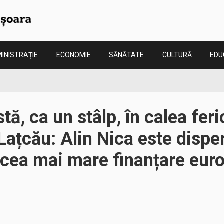
INISTRAȚIE
ECONOMIE
SĂNĂTATE
CULTURĂ
EDU
tă, ca un stâlp, în calea feric
ațcău: Alin Nica este disper
 cea mai mare finanțare eur