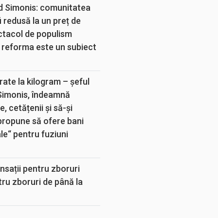
d Simonis: comunitatea
 redusă la un preț de
ectacol de populism
 reforma este un subiect
rate la kilogram – șeful
 Simonis, îndeamnă
, cetățenii și să-și
propune să ofere bani
e“ pentru fuziuni
sații pentru zboruri
tru zboruri de până la