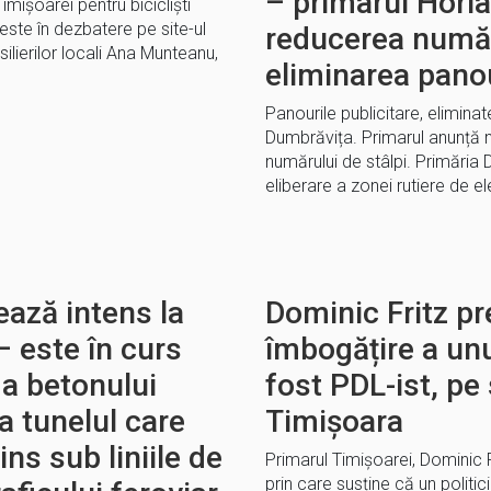
– primarul Hori
mișoarei pentru bicicliști
ste în dezbatere pe site-ul
reducerea număru
ilierilor locali Ana Munteanu,
eliminarea panou
Panourile publicitare, elimina
Dumbrăvița. Primarul anunță n
numărului de stâlpi. Primăria
eliberare a zonei rutiere de 
ează intens la
Dominic Fritz p
– este în curs
îmbogățire a unui
 a betonului
fost PDL-ist, pe
za tunelul care
Timișoara
ins sub liniile de
Primarul Timișoarei, Dominic 
prin care susține că un politi