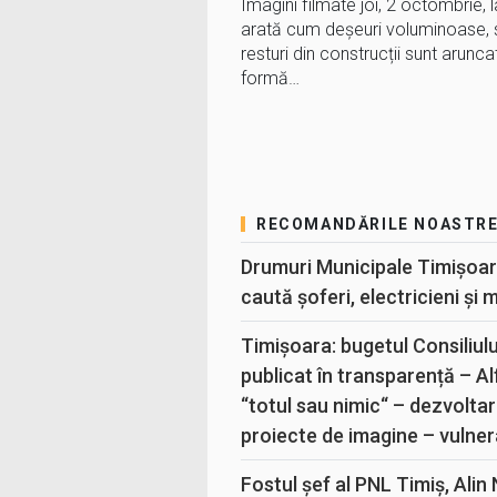
Imagini filmate joi, 2 octombrie, 
arată cum deșeuri voluminoase, sac
resturi din construcții sunt arunc
formă…
RECOMANDĂRILE NOASTR
Drumuri Municipale Timișoar
caută șoferi, electricieni și 
Timișoara: bugetul Consiliul
publicat în transparență – A
“totul sau nimic“ – dezvoltar
proiecte de imagine – vulner
Fostul șef al PNL Timiș, Alin