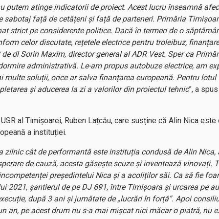
u putem atinge indicatorii de proiect. Acest lucru înseamnă afec
e sabotaj față de cetățeni și față de parteneri. Primăria Timișoa
onat strict pe considerente politice. Dacă în termen de o săptămâ
orm celor discutate, rețetele electrice pentru troleibuz, finanțar
t de dl Sorin Maxim, director general al ADR Vest. Sper ca Primăr
adormire administrativă. Le-am propus autobuze electrice, am expl
i multe soluții, orice ar salva finanțarea europeană. Pentru lot
pletarea și aducerea la zi a valorilor din proiectul tehnic
”, a spus
l USR al Timișoarei, Ruben Lațcău, care susține că Alin Nica este
opeană a instituției.
ea zilnic cât de performantă este instituția condusă de Alin Nica
sperare de cauză, acesta găsește scuze și inventează vinovați. T
competenței președintelui Nica și a acoliților săi. Ca să fie foa
ului 2021, șantierul de pe DJ 691, între Timișoara și urcarea pe a
ecuție, după 3 ani și jumătate de „lucrări în forță”. Apoi consili
n an, pe acest drum nu s-a mai mișcat nici măcar o piatră, nu exi