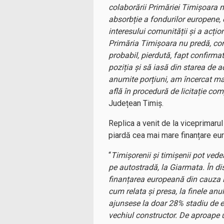
colaborării Primăriei Timișoara n
absorbție a fondurilor europene, 
interesului comunității și a acți
Primăria Timișoara nu predă, conf
probabil, pierdută, fapt confirma
poziția și să iasă din starea de 
anumite porțiuni, am încercat ma
află în procedură de licitație com
Județean Timiș.
Replica a venit de la viceprimaru
piardă cea mai mare finanțare eur
“
Timișorenii și timișenii pot ved
pe autostradă, la Giarmata. În di
finanțarea europeană din cauza in
cum relata și presa, la finele an
ajunsese la doar 28% stadiu de ex
vechiul constructor. De aproape u