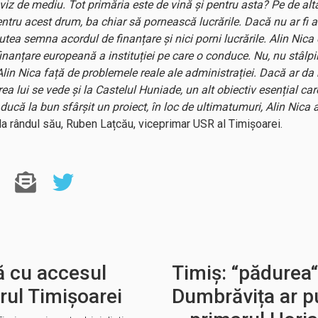
 aviz de mediu. Tot primăria este de vină și pentru asta? Pe de al
ntru acest drum, ba chiar să pornească lucrările. Dacă nu ar fi a
putea semna acordul de finanțare și nici porni lucrările. Alin Nic
nanțare europeană a instituției pe care o conduce. Nu, nu stâlpii
Alin Nica față de problemele reale ale administrației. Dacă ar da 
ea lui se vede și la Castelul Huniade, un alt obiectiv esențial ca
că la bun sfârșit un proiect, în loc de ultimatumuri, Alin Nica 
 la rândul său, Ruben Lațcău, viceprimar USR al Timișoarei.
ă cu accesul
Timiș: “pădurea“
trul Timișoarei
Dumbrăvița ar pu