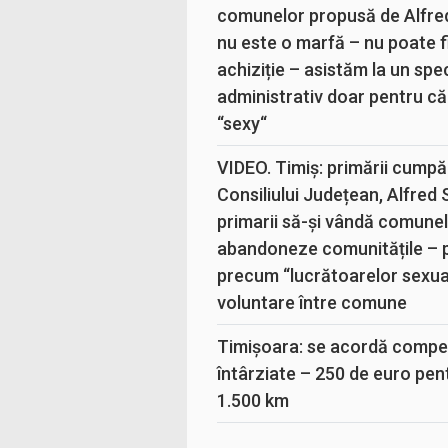
comunelor propusă de Alfre
nu este o marfă – nu poate fi
achiziție – asistăm la un sp
administrativ doar pentru că
“sexy“
VIDEO. Timiș: primării cumpă
Consiliului Județean, Alfred
primarii să-și vândă comunele
abandoneze comunitățile – 
precum “lucrătoarelor sexual
voluntare între comune
Timișoara: se acordă compen
întârziate – 250 de euro pen
1.500 km