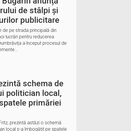
a Bugarin anunță
lui de stâlpi și
rilor publicitare
te de pe strada principală din
oi lucrări pentru reducerea
 Dumbrăvița a început procesul de
elemente…
rezintă schema de
 politician local,
 spatele primăriei
Fritz, prezintă astăzi o schemă
cian local s-a îmbogățit pe spatele