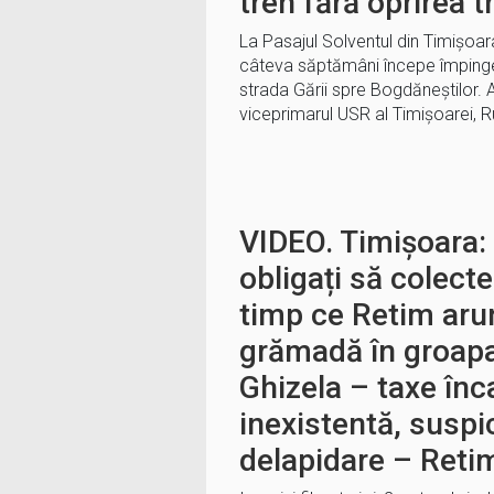
tren fără oprirea t
La Pasajul Solventul din Timișoar
câteva săptămâni începe împinge
strada Gării spre Bogdăneștilor. 
viceprimarul USR al Timișoarei, 
VIDEO. Timișoara: 
obligați să colecte
timp ce Retim arun
grămadă în groapa
Ghizela – taxe înc
inexistentă, suspi
delapidare – Reti