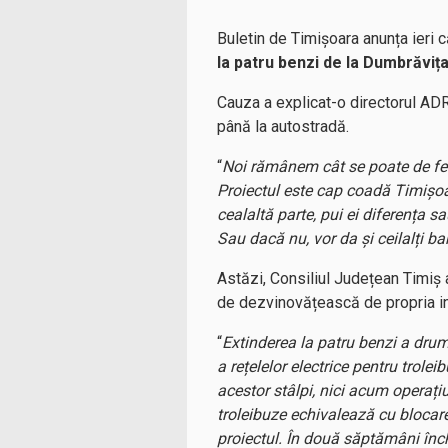
Buletin de Timișoara anunța ieri 
la patru benzi de la Dumbrăviț
Cauza a explicat-o directorul ADR
până la autostradă.
“
Noi rămânem cât se poate de fermi
Proiectul este cap coadă Timișoa
cealaltă parte, pui ei diferența 
Sau dacă nu, vor da și ceilalți ba
Astăzi, Consiliul Județean Timiș a
de dezvinovățească de propria inc
“
Extinderea la patru benzi a dru
a rețelelor electrice pentru trol
acestor stâlpi, nici acum operați
troleibuze echivalează cu blocare
proiectul. În două săptămâni înc