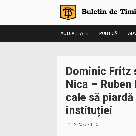
ACTUALITATE
POLITICĂ
ADM
Dominic Fritz s
Nica – Ruben L
cale să piardă
instituției
14.12.2022 - 14:53