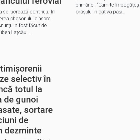
raficului feroviar
primăriei. “Cum te îmbogățești
a se lucrează continuu. În
orașului în câțiva pași…
rea chesonului dinspre
Anunțul a fost făcut de
Ruben Lațcău….
timișorenii
ze selectiv în
că totul la
 de gunoi
asate, sortare
ciuni de
m dezminte