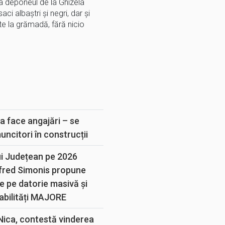
la deponeul de la Ghizela
i albaștri și negri, dar și
ate la grămadă, fără nicio
E
a face angajări – se
muncitori în construcții
ui Județean pe 2026
lfred Simonis propune
e pe datorie masivă și
abilități MAJORE
 Nica, contestă vinderea