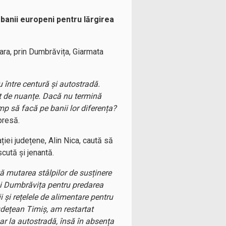
i banii europeni pentru lărgirea
oara, prin Dumbrăvița, Giarmata
u între centură și autostradă.
t de nuanțe. Dacă nu termină
mp să facă pe banii lor diferența?
presă.
ției județene, Alin Nica, caută să
cută și jenantă.
ă mutarea stâlpilor de susținere
a și Dumbrăvița pentru predarea
 și rețelele de alimentare pentru
Județean Timiș, am restartat
r la autostradă, însă în absența