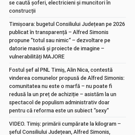
se caută șoferi, electricieni și muncitori în
construcții
Timișoara: bugetul Consiliului Județean pe 2026
publicat în transparență – Alfred Simonis
propune “totul sau nimic“ – dezvoltare pe
datorie masivă și proiecte de imagine –
vulnerabilități MAJORE
Fostul șef al PNL Timiș, Alin Nica, contestă
vinderea comunelor propusă de Alfred Simonis:
comunitatea nu este o marfă – nu poate fi
redusă la un preț de achiziție – asistăm la un
spectacol de populism administrativ doar
pentru că reforma este un subiect “sexy“
VIDEO. Timiș: primării cumpărate la kilogram –
șeful Consiliului Județean, Alfred Simonis,