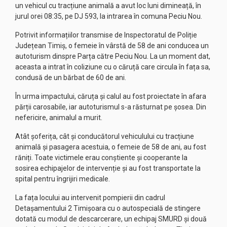
un vehicul cu tracțiune animală a avut loc luni dimineață, în
jurul orei 08:35, pe DJ 593, la intrarea în comuna Peciu Nou.
Potrivit informațiilor transmise de Inspectoratul de Poliție
Județean Timiș, o femeie în vârstă de 58 de ani conducea un
autoturism dinspre Parța către Peciu Nou. La un moment dat,
aceasta a intrat în coliziune cu o căruță care circula în fața sa,
condusă de un bărbat de 60 de ani.
În urma impactului, căruța și calul au fost proiectate în afara
părții carosabile, iar autoturismul s-a răsturnat pe șosea. Din
nefericire, animalul a murit.
Atât șoferița, cât și conducătorul vehiculului cu tracțiune
animală și pasagera acestuia, o femeie de 58 de ani, au fost
răniți. Toate victimele erau conștiente și cooperante la
sosirea echipajelor de intervenție și au fost transportate la
spital pentru îngrijiri medicale.
La fața locului au intervenit pompierii din cadrul
Detașamentului 2 Timișoara cu o autospecială de stingere
dotată cu modul de descarcerare, un echipaj SMURD și două