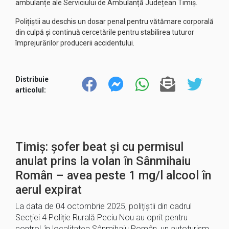
ambulanțe ale Serviciului de Ambulanță Județean Timiș.
Polițiștii au deschis un dosar penal pentru vătămare corporală
din culpă și continuă cercetările pentru stabilirea tuturor
împrejurărilor producerii accidentului.
Distribuie
articolul:
Timiș: șofer beat și cu permisul
anulat prins la volan în Sânmihaiu
Român – avea peste 1 mg/l alcool în
aerul expirat
La data de 04 octombrie 2025, polițiștii din cadrul
Secției 4 Poliție Rurală Peciu Nou au oprit pentru
control, în localitatea Sânmihaiu Român, un autoturism