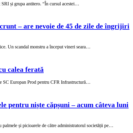
t SRI și grupa antitero. “În cursul acestei…
runt – are nevoie de 45 de zile de îngrijiri
ublice. Un scandal monstru a început vineri seara…
cu calea ferată
uate de SC Europan Prod pentru CFR Infrastructură…
le pentru niște căpșuni – acum câteva luni
palmele și picioarele de către administratorul societății pe…