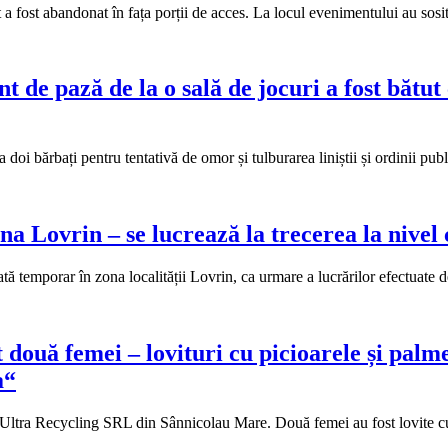
 a fost abandonat în fața porții de acces. La locul evenimentului au sosi
de pază de la o sală de jocuri a fost bătut c
 doi bărbați pentru tentativă de omor și tulburarea liniștii și ordinii p
ona Lovrin – se lucrează la trecerea la nivel 
ionată temporar în zona localității Lovrin, ca urmare a lucrărilor efect
două femei – lovituri cu picioarele și palme
a“
C Ultra Recycling SRL din Sânnicolau Mare. Două femei au fost lovite cu 