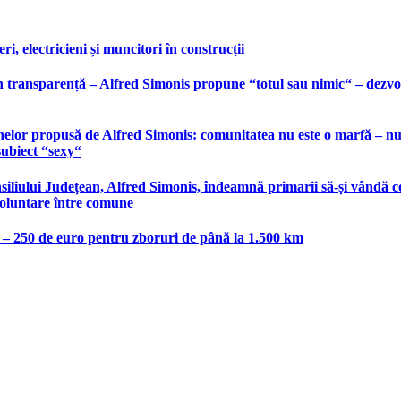
, electricieni și muncitori în construcții
 transparență – Alfred Simonis propune “totul sau nimic“ – dezvolt
elor propusă de Alfred Simonis: comunitatea nu este o marfă – nu po
subiect “sexy“
liului Județean, Alfred Simonis, îndeamnă primarii să-și vândă co
voluntare între comune
e – 250 de euro pentru zboruri de până la 1.500 km