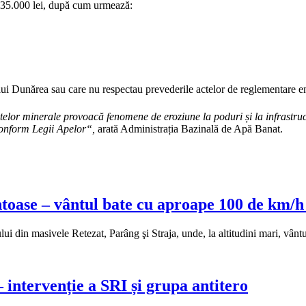
e 335.000 lei, după cum urmează:
iului Dunărea sau care nu respectau prevederile actelor de reglementare
lor minerale provoacă fenomene de eroziune la poduri și la infrastruct
 conform Legii Apelor“,
arată Administrația Bazinală de Apă Banat.
oase – vântul bate cu aproape 100 de km/h 
ului din masivele Retezat, Parâng şi Straja, unde, la altitudini mari, v
 intervenție a SRI și grupa antitero