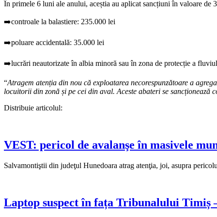
În primele 6 luni ale anului, aceștia au aplicat sancțiuni în valoare d
➡️controale la balastiere: 235.000 lei
➡️poluare accidentală: 35.000 lei
➡️lucrări neautorizate în albia minoră sau în zona de protecție a fluv
“
Atragem atenția din nou că exploatarea necorespunzătoare a agregate
locuitorii din zonă și pe cei din aval. Aceste abateri se sancționează
Distribuie articolul:
VEST: pericol de avalanşe în masivele munt
Salvamontiştii din judeţul Hunedoara atrag atenţia, joi, asupra pericol
Laptop suspect în fața Tribunalului Timiș –