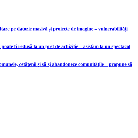
are pe datorie masivă și proiecte de imagine – vulnerabilități
ate fi redusă la un preț de achiziție – asistăm la un spectacol
munele, cetățenii și să-și abandoneze comunitățile – propune să