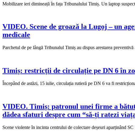
Mobilizare ieri dimineață în fața Tribunalului Timiș. Un laptop suspect
VIDEO. Scene de groază la Lugoj – un agent 
medicale
Parchetul de pe lângă Tribunalul Timiș au dispus arestarea preventivă a
Timiș: restricții de circulație pe DN 6 în z
Începând de astăzi, 15 iulie, circulația rutieră pe DN 6 va fi restricț
VIDEO. Timiș: patronul unei firme a bătut 
dădea sfaturi despre cum “să-ți ratezi viaț
Scene violente în incinta centrului de colectare deșeuri aparținând S