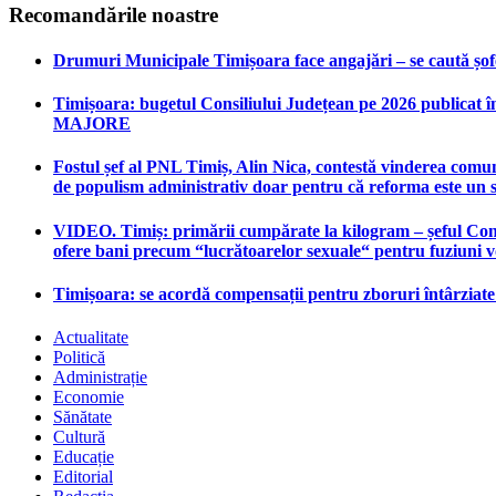
Recomandările noastre
Drumuri Municipale Timișoara face angajări – se caută șoferi
Timișoara: bugetul Consiliului Județean pe 2026 publicat în
MAJORE
Fostul șef al PNL Timiș, Alin Nica, contestă vinderea comun
de populism administrativ doar pentru că reforma este un 
VIDEO. Timiș: primării cumpărate la kilogram – șeful Consi
ofere bani precum “lucrătoarelor sexuale“ pentru fuziuni 
Timișoara: se acordă compensații pentru zboruri întârziat
Actualitate
Politică
Administrație
Economie
Sănătate
Cultură
Educație
Editorial