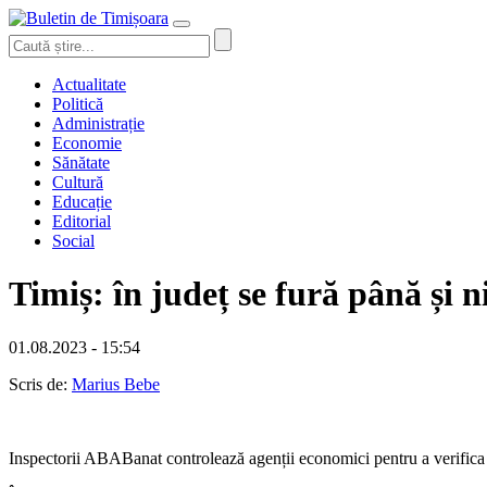
Actualitate
Politică
Administrație
Economie
Sănătate
Cultură
Educație
Editorial
Social
Timiș: în județ se fură până și n
01.08.2023 - 15:54
Scris de:
Marius Bebe
Inspectorii ABABanat controlează agenții economici pentru a verifica da