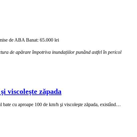
 emise de ABA Banat: 65.000 lei
ura de apărare împotriva inundațiilor punând astfel în pericol
şi viscoleşte zăpada
ântul bate cu aproape 100 de km/h şi viscoleşte zăpada, existând…