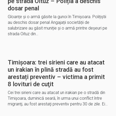
pe strada Oituz – Poliția a deschis
dosar penal
Gloanțe și o armă găsite la gunoi în Timișoara. Polițiștii
au deschis dosar penal Angajații societății de
salubrizare au găsit muniție și o armă printre deșeuri pe
strada Oituz din…
Timișoara: trei sirieni care au atacat
un irakian în plină stradă au fost
arestați preventiv – victima a primit
8 lovituri de cuţit
Cei trei sirieni care au atacat un irakian pe o stradă din
Timişoara, duminică seară, în urma unui conflict între
migranţi, au fost arestaţi preventiv pentru 30 de zile. Ei…