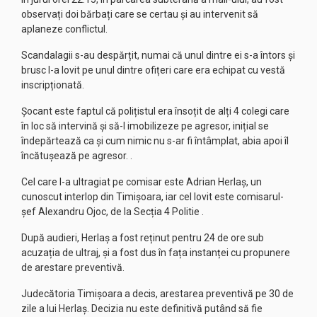
observați doi bărbați care se certau și au intervenit să
aplaneze conflictul.
Scandalagii s-au despărțit, numai că unul dintre ei s-a întors și
brusc l-a lovit pe unul dintre ofițeri care era echipat cu vestă
inscripționată.
Șocant este faptul că polițistul era însoțit de alți 4 colegi care
în loc să intervină și să-l imobilizeze pe agresor, inițial se
îndepărtează ca și cum nimic nu s-ar fi întâmplat, abia apoi îl
încătușează pe agresor. .
Cel care l-a ultragiat pe comisar este Adrian Herlaș, un
cunoscut interlop din Timișoara, iar cel lovit este comisarul-
șef Alexandru Ojoc, de la Secția 4 Politie .
După audieri, Herlaș a fost reținut pentru 24 de ore sub
acuzația de ultraj, și a fost dus în fața instanței cu propunere
de arestare preventivă.
Judecătoria Timișoara a decis, arestarea preventivă pe 30 de
zile a lui Herlaș. Decizia nu este definitivă putând să fie