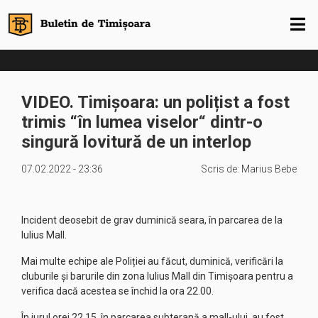
VIDEO. Timișoara: un polițist a fost
trimis “în lumea viselor“ dintr-o
singură lovitură de un interlop
07.02.2022 - 23:36
Scris de:
Marius Bebe
Incident deosebit de grav duminică seara, în parcarea de la
Iulius Mall.
Mai multe echipe ale Poliției au făcut, duminică, verificări la
cluburile și barurile din zona Iulius Mall din Timișoara pentru a
verifica dacă acestea se închid la ora 22.00.
În jurul orei 22.15, în parcarea subterană a mall-ului, au fost