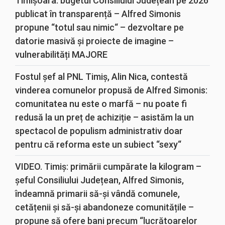
Timișoara: bugetul Consiliului Județean pe 2026
publicat în transparență – Alfred Simonis
propune “totul sau nimic“ – dezvoltare pe
datorie masivă și proiecte de imagine –
vulnerabilități MAJORE
Fostul șef al PNL Timiș, Alin Nica, contestă
vinderea comunelor propusă de Alfred Simonis:
comunitatea nu este o marfă – nu poate fi
redusă la un preț de achiziție – asistăm la un
spectacol de populism administrativ doar
pentru că reforma este un subiect “sexy“
VIDEO. Timiș: primării cumpărate la kilogram –
șeful Consiliului Județean, Alfred Simonis,
îndeamnă primarii să-și vândă comunele,
cetățenii și să-și abandoneze comunitățile –
propune să ofere bani precum “lucrătoarelor