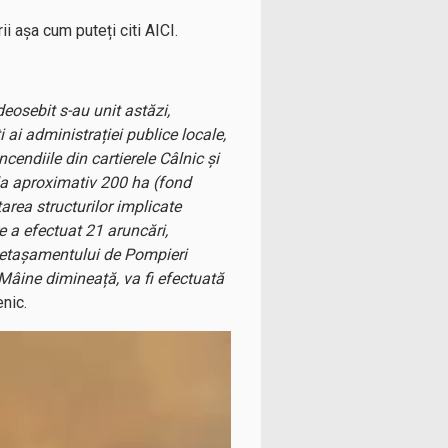
ii așa cum puteți citi AICI.
 deosebit s-au unit astăzi,
i ai administrației publice locale,
cendiile din cartierele Câlnic și
la aproximativ 200 ha (fond
area structurilor implicate
e a efectuat 21 aruncări,
 Detașamentului de Pompieri
 Mâine dimineață, va fi efectuată
nic.