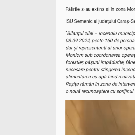
Fălirile s-au extins și în zona Mon
ISU Semenic al județului Caraș-Sev
“
Bilanțul zilei – incendiu munici
03.09.2024, peste 160 de persoane p
dar și reprezentanți ai unor opera
Moniom sub coordonarea operațio
forestier, pășuni împădurite, fân
necesare pentru stingerea incendi
alimentarea cu apă fiind realiza
Reșița rămân în zona de intervenț
o nouă recunoaștere cu sprijinul e