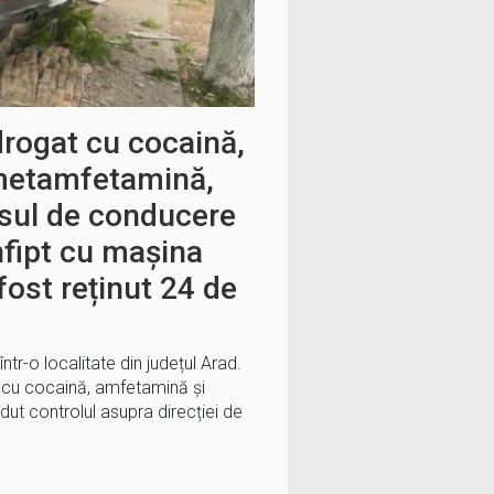
drogat cu cocaină,
metamfetamină,
isul de conducere
nfipt cu mașina
fost reținut 24 de
tr-o localitate din județul Arad.
t cu cocaină, amfetamină și
ut controlul asupra direcției de