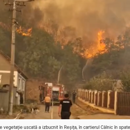
e vegetație uscată a izbucnit în Reșița, în cartierul Câlnic în spat