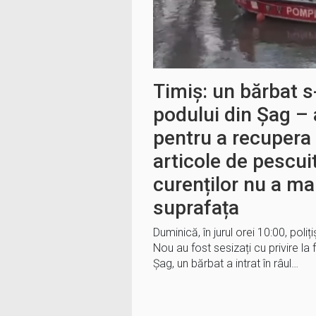
Timiș: un bărbat s
podului din Șag – a
pentru a recupera
articole de pescui
curenților nu a mai
suprafața
Duminică, în jurul orei 10:00, poliț
Nou au fost sesizați cu privire la 
Șag, un bărbat a intrat în râul…