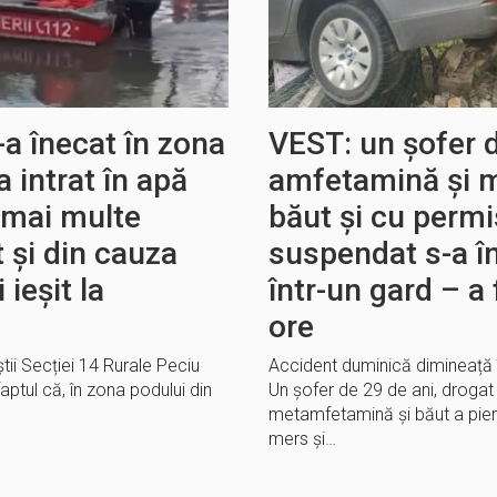
-a înecat în zona
VEST: un șofer 
 intrat în apă
amfetamină și 
 mai multe
băut și cu perm
t și din cauza
suspendat s-a î
 ieșit la
într-un gard – a 
ore
iștii Secției 14 Rurale Peciu
Accident duminică dimineață în
faptul că, în zona podului din
Un șofer de 29 de ani, droga
metamfetamină și băut a pierd
mers și…