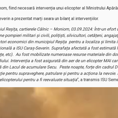
om, fiind necesară intervenția unui elicopter al Ministrului Apărăr
erin a prezentat marți seara un bilanț al intervențiilor.
piul Reșița, cartierele Câlnic – Moniom, 03.09.2024:
Într-un efort
ompieri militari și civili, polițiști, silvicultori, cetățeni, angajaț
tori economici din municipiul Reșița pentru a localiza și limita in
nală a ISU Caraș-Severin. Suprafața afectată a fost estimată 
ețe, etc). Au fost mobilizate numeroase resurse materiale din dot
ului. Intervenția a fost asigurată din aer de un elicopter MAI car
tă din Lacul de acumulare Secu. Peste noapte, forțe din cadrul
ie pentru supraveghere, patrulare și pentru a acționa la nevoie.
licopterului pentru a fi reevaluate situația
“, a transmis ISU Seme