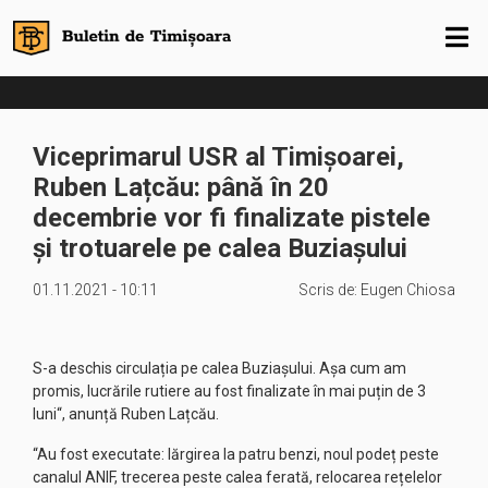
Viceprimarul USR al Timișoarei,
Ruben Lațcău: până în 20
decembrie vor fi finalizate pistele
și trotuarele pe calea Buziașului
01.11.2021 - 10:11
Scris de:
Eugen Chiosa
S-a deschis circulația pe calea Buziașului. Așa cum am
promis, lucrările rutiere au fost finalizate în mai puțin de 3
luni“, anunță Ruben Lațcău.
“Au fost executate: lărgirea la patru benzi, noul podeț peste
canalul ANIF, trecerea peste calea ferată, relocarea rețelelor