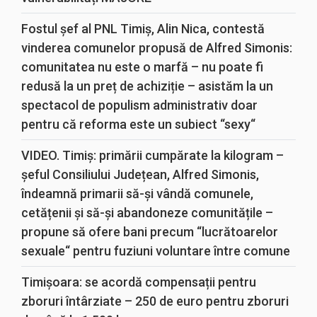
Fostul șef al PNL Timiș, Alin Nica, contestă
vinderea comunelor propusă de Alfred Simonis:
comunitatea nu este o marfă – nu poate fi
redusă la un preț de achiziție – asistăm la un
spectacol de populism administrativ doar
pentru că reforma este un subiect “sexy“
VIDEO. Timiș: primării cumpărate la kilogram –
șeful Consiliului Județean, Alfred Simonis,
îndeamnă primarii să-și vândă comunele,
cetățenii și să-și abandoneze comunitățile –
propune să ofere bani precum “lucrătoarelor
sexuale“ pentru fuziuni voluntare între comune
Timișoara: se acordă compensații pentru
zboruri întârziate – 250 de euro pentru zboruri