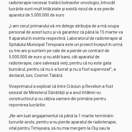
radioterapie necesar tratării bolnavilor oncologici, întrucât
lucrările sunt mult întârziate şi există riscul de a se pierde
aparatul de 5.000.000 de euro.
„I-am cerut primarului să-mi delege atribuţia de a mă ocupa
personal de acest lucru şi vă garantez că până la 15 martie va
fi aparatul în incinta respectivă. Laboratorul de radioterapie al
Spitalului Municipal Timişoara este un proiect început în urmă
cu trei ani şi suntem pe cale de a pierde un contract de
5.000.000 de euro şi nu atât banii, cât aparatul de
radioterapie, care salvează vieţi, pentru că nu este gata
buncărul, pentru că nu s-a lucrat şi nu a fost supervizat”, a
declarat, luni, Cosmin Tabără.
Viceprimarul a explicat că între Crăciun şi Revelion a fost
sesizat de Ministerul Sănătăţii şi a avut întâlniri cu
constructorul şi cu câţiva oameni din primărie pentru
repornirea lucrărilor.
„Ne-am luat angajamentul că până la 1 martie terminăm
lucrurile acolo, pentru a nu pierde aparatul de radioterapie,
vital pentru Timişoara, să nu mai mergem la Cluj sau la