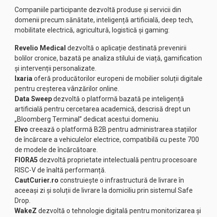
Companiile participante dezvoltă produse și servicii din
domenii precum sănătate, inteligență artificială, deep tech,
mobilitate electrică, agricultură, logistică și gaming:
Revelio Medical
dezvoltă o aplicație destinată prevenirii
bolilor cronice, bazată pe analiza stilului de viață, gamification
și intervenții personalizate.
Ixaria
oferă producătorilor europeni de mobilier soluții digitale
pentru creșterea vânzărilor online.
Data Sweep
dezvoltă o platformă bazată pe inteligență
artificială pentru cercetarea academică, descrisă drept un
„Bloomberg Terminal” dedicat acestui domeniu.
Elvo
creează o platformă B2B pentru administrarea stațiilor
de încărcare a vehiculelor electrice, compatibilă cu peste 700
de modele de încărcătoare.
FIORA5
dezvoltă proprietate intelectuală pentru procesoare
RISC-V de înaltă performanță.
CautCurier.ro
construiește o infrastructură de livrare în
aceeași zi și soluții de livrare la domiciliu prin sistemul Safe
Drop.
WakeZ
dezvoltă o tehnologie digitală pentru monitorizarea și