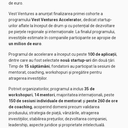
de euro.
Vest Ventures a anunțat finalizarea primei cohorte a
programului
Vest Ventures Accelerator
, dedicat startup-
urilor aflate la început de drum și cu potențial de dezvoltare
pe piețele regionale și internaționale. La finalul programului,
investițiile estimate în companiile participante se apropie de
un milion de euro
.
Programul de accelerare a început cu peste
100 de aplicații
,
dintre care au fost selectate
nouă startup-uri
din două țări.
Timp de
15 săptămâni
, fondatorii au participat la sesiuni de
mentorat, coaching, workshopuri și pregătire pentru
atragerea investițiilor.
Potrivit organizatorilor, programul a inclus
35 de
workshopuri
,
14 mentori
, majoritatea internaționali, peste
150 de sesiuni individuale de mentorat
și
peste 260 de ore
de coaching
, acoperind domenii precum validarea
produsului, strategia de piață, vânzările, atragerea
investițiilor, stabilirea prețurilor, dezvoltarea companiei,
leadership, aspecte juridice și proprietate intelectuală.