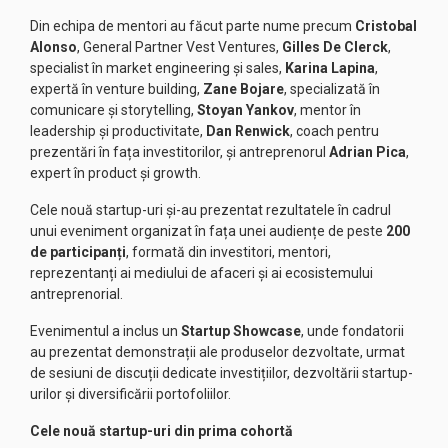
Din echipa de mentori au făcut parte nume precum
Cristobal
Alonso
, General Partner Vest Ventures,
Gilles De Clerck
,
specialist în market engineering și sales,
Karina Lapina
,
expertă în venture building,
Zane Bojare
, specializată în
comunicare și storytelling,
Stoyan Yankov
, mentor în
leadership și productivitate,
Dan Renwick
, coach pentru
prezentări în fața investitorilor, și antreprenorul
Adrian Pica
,
expert în product și growth.
Cele nouă startup-uri și-au prezentat rezultatele în cadrul
unui eveniment organizat în fața unei audiențe de peste
200
de participanți
, formată din investitori, mentori,
reprezentanți ai mediului de afaceri și ai ecosistemului
antreprenorial.
Evenimentul a inclus un
Startup Showcase
, unde fondatorii
au prezentat demonstrații ale produselor dezvoltate, urmat
de sesiuni de discuții dedicate investițiilor, dezvoltării startup-
urilor și diversificării portofoliilor.
Cele nouă startup-uri din prima cohortă