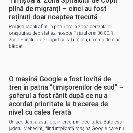
Timișoara: Zona Spitalului de Copii
plină de migranți – cinci au fost
reținuți doar noaptea trecută
Polițiștii locali aflați în patrulare în zona centrală a
orașului au depistat azi noapte, în jurul orei 00.00, în
zona Spitalului de Copii Louis Țurcanu, un grup de cinci
bărbați…
O mașină Google a fost lovită de
tren în patria “timișorenilor de sud“ –
șoferul a fost rănit după ce nu a
acordat prioritate la trecerea de
nivel cu calea ferată
Un accident a avut loc, miercuri, în localitatea Butoieşti,
judeţul Mehedinţi, fiind implicată maşina Google care nu