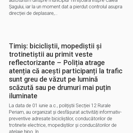
autoturism dinspre municipiul Timișoara înspre Calea
Șagului, iar la un moment dat a pierdut controlul asupra
direcției de deplasare,…
Timiș: bicicliștii, mopediștii și
trotinetiștii au primit veste
reflectorizante – Poliția atrage
atenția că acești participanți la trafic
sunt greu de văzut pe lumină
scăzută sau pe drumuri mai puțin
iluminate
La data de 01 iunie a.c., polițiștii Secției 12 Rurale
Periam, au organizat și desfășurat activități informativ-
preventive adresate bicicliștilor, conducătorilor de
trotinete electrice, mopediștilor și conducătorilor de
atelaje hipo în…