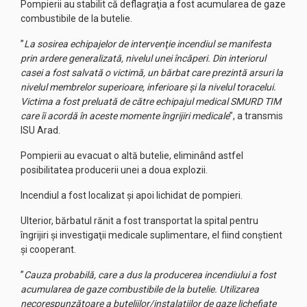
Pompierii au stabilit că deflagraţia a fost acumularea de gaze
combustibile de la butelie.
”
La sosirea echipajelor de intervenţie incendiul se manifesta
prin ardere generalizată, nivelul unei încăperi. Din interiorul
casei a fost salvată o victimă, un bărbat care prezintă arsuri la
nivelul membrelor superioare, inferioare şi la nivelul toracelui.
Victima a fost preluată de către echipajul medical SMURD TIM
care îi acordă în aceste momente îngrijiri medicale
”, a transmis
ISU Arad.
Pompierii au evacuat o altă butelie, eliminând astfel
posibilitatea producerii unei a doua explozii.
Incendiul a fost localizat şi apoi lichidat de pompieri.
Ulterior, bărbatul rănit a fost transportat la spital pentru
îngrijiri şi investigaţii medicale suplimentare, el fiind conştient
şi cooperant.
”
Cauza probabilă, care a dus la producerea incendiului a fost
acumularea de gaze combustibile de la butelie. Utilizarea
necorespunzătoare a buteliilor/instalaţiilor de gaze lichefiate