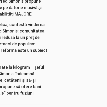
lfred Simonis propune
e pe datorie masivă și
abilități MAJORE
 Nica, contestă vinderea
d Simonis: comunitatea
 redusă la un preț de
ectacol de populism
 reforma este un subiect
rate la kilogram – șeful
 Simonis, îndeamnă
, cetățenii și să-și
propune să ofere bani
e“ pentru fuziuni