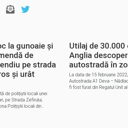
oc la gunoaie și
Utilaj de 30.000
 amendă de
Anglia descoperit
cendiu pe strada
autostradă în z
os și urât
La data de 15 februarie 2022, po
Autostrada A1 Deva – Nădlac au
fi fost furat din Regatul Unit al
 de polițiștii locali unei
, pe Strada Zefirului,
a Polițiștii locali din…