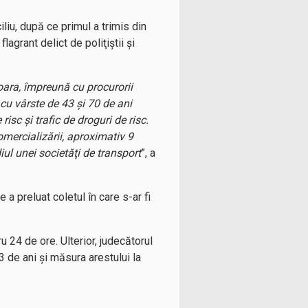
iliu, după ce primul a trimis din
lagrant delict de poliţiştii şi
oara, împreună cu procurorii
 cu vârste de 43 şi 70 de ani
isc şi trafic de droguri de risc.
omercializării, aproximativ 9
iul unei societăţi de transport
”, a
 a preluat coletul în care s-ar fi
u 24 de ore. Ulterior, judecătorul
3 de ani şi măsura arestului la