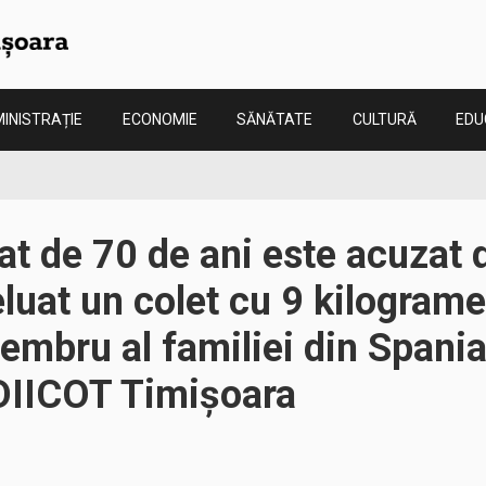
INISTRAȚIE
ECONOMIE
SĂNĂTATE
CULTURĂ
EDU
t de 70 de ani este acuzat d
eluat un colet cu 9 kilogram
embru al familiei din Spania
 DIICOT Timișoara