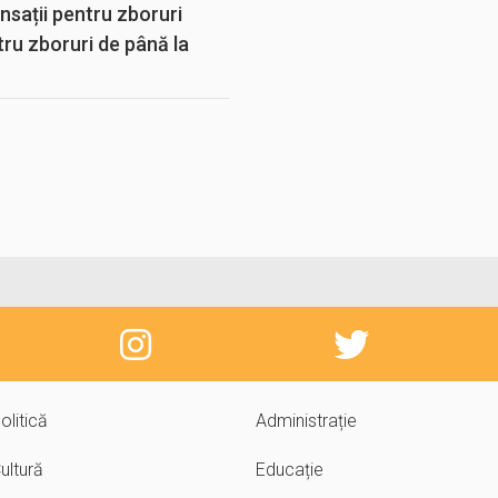
sații pentru zboruri
tru zboruri de până la
olitică
Administrație
ultură
Educație