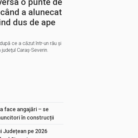
aversa o punte de
când a alunecat
iind dus de ape
, după ce a căzut într-un râu şi
n judeţul Caraş-Severin.
E
a face angajări – se
muncitori în construcții
ui Județean pe 2026