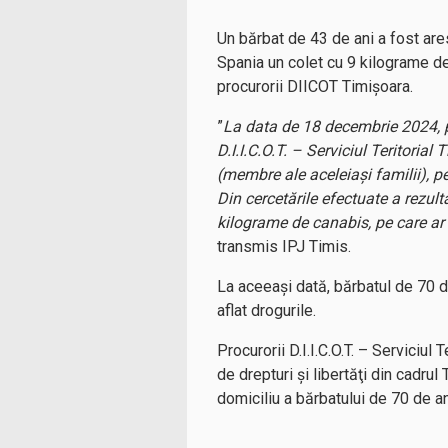
Un bărbat de 43 de ani a fost arest
Spania un colet cu 9 kilograme de c
procurorii DIICOT Timişoara.
”
La data de 18 decembrie 2024, po
D.I.I.C.O.T. – Serviciul Teritoria
(membre ale aceleiaşi familii), pen
Din cercetările efectuate a rezult
kilograme de canabis, pe care ar 
transmis IPJ Timis.
La aceeași dată, bărbatul de 70 de 
aflat drogurile.
Procurorii D.I.I.C.O.T. – Serviciul
de drepturi şi libertăţi din cadru
domiciliu a bărbatului de 70 de an