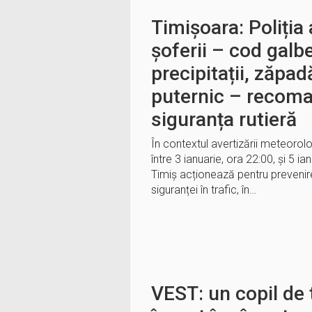
Timișoara: Poliția
șoferii – cod galb
precipitații, zăpad
puternic – recoma
siguranța rutieră
În contextul avertizării meteorol
între 3 ianuarie, ora 22:00, și 5 ian
Timiș acționează pentru prevenir
siguranței în trafic, în…
VEST: un copil de t