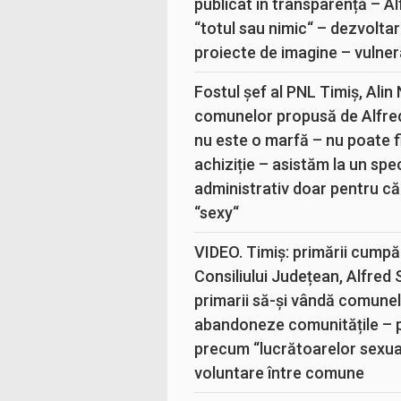
publicat în transparență – A
“totul sau nimic“ – dezvoltar
proiecte de imagine – vulner
Fostul șef al PNL Timiș, Alin
comunelor propusă de Alfre
nu este o marfă – nu poate fi
achiziție – asistăm la un sp
administrativ doar pentru că
“sexy“
VIDEO. Timiș: primării cumpă
Consiliului Județean, Alfred
primarii să-și vândă comunele
abandoneze comunitățile – 
precum “lucrătoarelor sexual
voluntare între comune