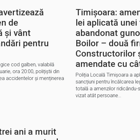
 avertizează
Timișoara: ame
en de
lei aplicată unei
ă și vânt
abandonat gunoi
ndări pentru
Boilor – două fi
Constructorilor 
amendate cu cât
ogice cod galben, valabilă
uarie, ora 20:00, polițiștii din
Poliția Locală Timișoara a apli
ea accidentelor și menținerea
sancțiuni pentru încălcarea le
totală a amenzilor ridicându-s
vizat atât persoane…
rei ani a murit