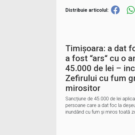
Distribuie articolul:
Timișoara: a dat f
a fost “ars“ cu o
45.000 de lei – in
Zefirului cu fum gr
mirositor
Sancțiune de 45.000 de lei aplicată
persoane care a dat foc la deșeuri
inundând cu fum și miros toată zon