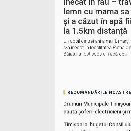
înecat în râu – tr
lemn cu mama sa 
și a căzut în apă f
la 1.5km distanță
Un copil de trei ani a murit, marţi
s-a înecat, în localitatea Putna di
Băiatul a fost scos din apă de…
RECOMANDĂRILE NOASTR
Drumuri Municipale Timișoar
caută șoferi, electricieni și 
Timișoara: bugetul Consiliul