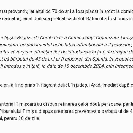
at preventiv, iar altul de 70 de ani a fost plasat în arest la domic
annabis, iar al doilea a preluat pachetul. Bătrânul a fost prins în f
liţiştii Brigăzii de Combatere a Criminalităţii Organizate Timiş
l Timişoara, au documentat activitatea infracţională a 2 persoane,
tru săvârşirea infracţiunilor de introducere în ţară de droguri de r
at că bărbatul de 43 de ani ar fi procurat, din Spania, în scopul c
fi introdus-o în ţară, la data de 18 decembrie 2024, prin intermed
ani a fiind prins în flagrant delict, în judeţul Arad, imediat după ce
 Teritorial Timişoara au dispus reţinerea celor două persoane, pentr
l Tribunalului Timiş a dispus arestarea preventivă a bărbatului de 4
i, pentru 30 de zile.