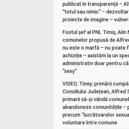
publicat în transparență – A
“totul sau nimic“ – dezvoltar
proiecte de imagine – vulner
Fostul șef al PNL Timiș, Alin
comunelor propusă de Alfre
nu este o marfă – nu poate fi
achiziție – asistăm la un sp
administrativ doar pentru că
“sexy“
VIDEO. Timiș: primării cumpă
Consiliului Județean, Alfred
primarii să-și vândă comunele
abandoneze comunitățile – 
precum “lucrătoarelor sexual
voluntare între comune