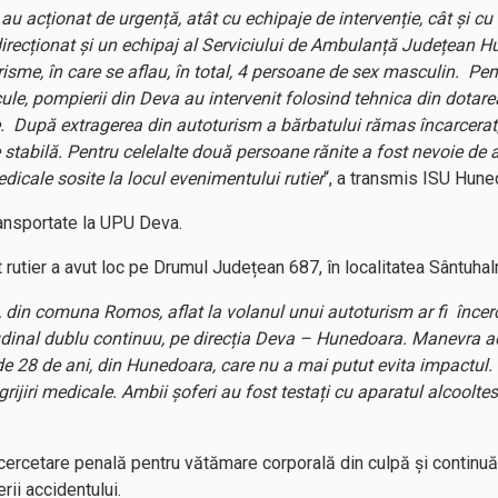
u acționat de urgență, atât cu echipaje de intervenție, cât și
 direcționat și un echipaj al Serviciului de Ambulanță Județean 
urisme, în care se aflau, în total, 4 persoane de sex masculin. P
cule, pompierii din Deva au intervenit folosind tehnica din dotare
 După extragerea din autoturism a bărbatului rămas încarcerat, s
re stabilă. Pentru celelalte două persoane rănite a fost nevoie de
dicale sosite la locul evenimentului rutier
“, a transmis ISU Hune
ransportate la UPU Deva.
ent rutier a avut loc pe Drumul Județean 687, în localitatea Sântuha
, din comuna Romos, aflat la volanul unui autoturism ar fi încer
udinal dublu continuu, pe direcția Deva – Hunedoara. Manevra ac
 28 de ani, din Hunedoara, care nu a mai putut evita impactul. Î
grijiri medicale. Ambii șoferi au fost testați cu aparatul alcooltes
cercetare penală pentru vătămare corporală din culpă și continuă v
rii accidentului.