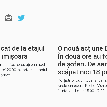
cat de la etajul
O nouă acțiune B
 Timișoara
În două ore au 
de șoferi. De sa
ra au fost sesizați prin apel
 orei 20:00, cu privire la faptul
scăpat nici 18 p
bărbat…
Polițiștii Biroului Rutier și cei 
rurale din cadrul Poliției Munic
în intervalul orar 15:00-17:00, 