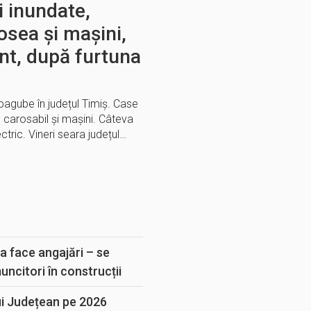
i inundate,
osea și mașini,
ent, după furtuna
pagube în județul Timiș. Case
e carosabil și mașini. Câteva
ric. Vineri seara județul…
E
a face angajări – se
muncitori în construcții
ui Județean pe 2026