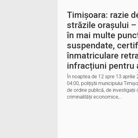
Timișoara: razie d
străzile orașului – 
în mai multe punc
suspendate, certif
înmatriculare retr
infracțiuni pentru 
În noaptea de 12 spre 13 aprilie 2
04:00, polițiștii municipiului Timișoa
de ordine publică, de investigații 
criminalității economice,…