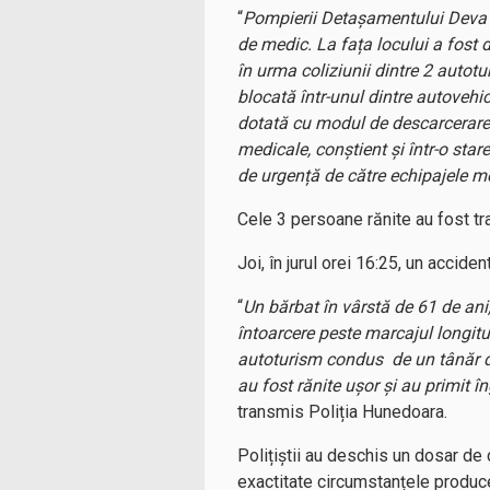
“
Pompierii Detașamentului Deva a
de medic. La fața locului a fost
în urma coliziunii dintre 2 autot
blocată într-unul dintre autovehi
dotată cu modul de descarcerare.
medicale, conștient și într-o sta
de urgență de către echipajele me
Cele 3 persoane rănite au fost t
Joi, în jurul orei 16:25, un accid
“
Un bărbat în vârstă de 61 de ani
întoarcere peste marcajul longit
autoturism condus de un tânăr de
au fost rănite ușor și au primit în
transmis Poliția Hunedoara.
Polițiștii au deschis un dosar de 
exactitate circumstanțele produce