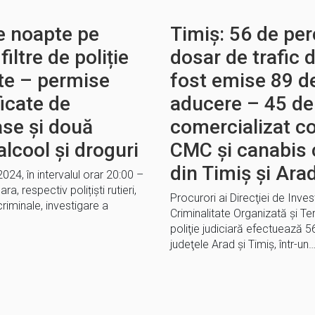
e noapte pe
Timiș: 56 de perc
filtre de poliție
dosar de trafic 
te – permise
fost emise 89 d
icate de
aducere – 45 de 
ase și două
comercializat co
alcool și droguri
CMC şi canabis 
din Timiș și Ara
024, în intervalul orar 20:00 –
ra, respectiv polițiști rutieri,
Procurori ai Direcţiei de Inves
criminale, investigare a
Criminalitate Organizată şi Te
poliţie judiciară efectuează 56 
judeţele Arad şi Timiş, într-un