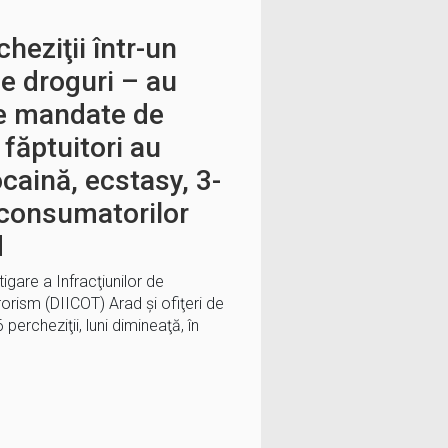
heziţii într-un
de droguri – au
e mandate de
făptuitori au
caină, ecstasy, 3-
consumatorilor
d
tigare a Infracţiunilor de
rorism (DIICOT) Arad şi ofiţeri de
percheziţii, luni dimineaţă, în
…