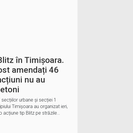
litz în Timișoara.
fost amendați 46
ncțiuni nu au
ietoni
ai secțiilor urbane și secției 1
ipiului Timișoara au organizat ieri,
o acțiune tip Blitz pe străzile…