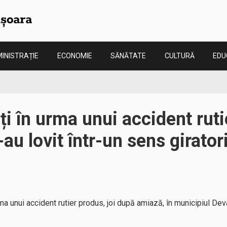
INISTRAȚIE
ECONOMIE
SĂNĂTATE
CULTURĂ
EDU
iți în urma unui accident rut
au lovit într-un sens girator
ma unui accident rutier produs, joi după amiază, în municipiul Deva,