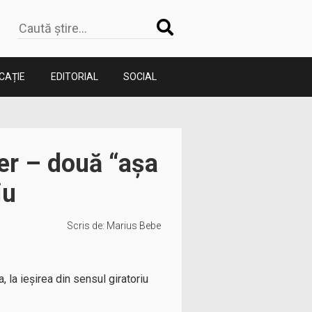
CAȚIE
EDITORIAL
SOCIAL
ier – două “așa
iu
Scris de:
Marius Bebe
 la ieșirea din sensul giratoriu