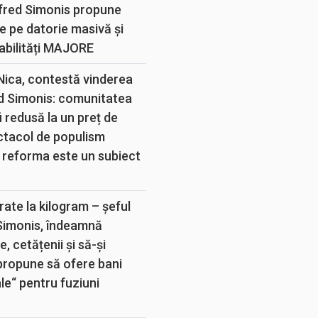
lfred Simonis propune
e pe datorie masivă și
abilități MAJORE
 Nica, contestă vinderea
d Simonis: comunitatea
 redusă la un preț de
ectacol de populism
 reforma este un subiect
rate la kilogram – șeful
 Simonis, îndeamnă
, cetățenii și să-și
propune să ofere bani
e“ pentru fuziuni