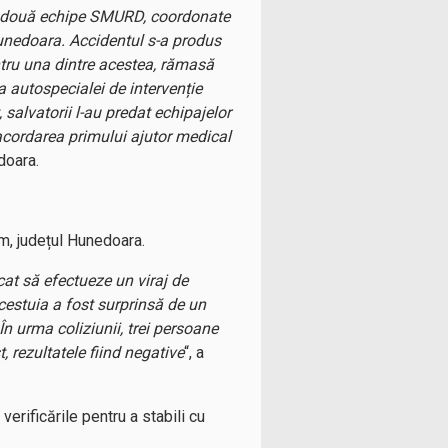
 cu două echipe SMURD, coordonate
Hunedoara. Accidentul s-a produs
entru una dintre acestea, rămasă
a autospecialei de intervenție
alvatorii l-au predat echipajelor
 acordarea primului ajutor medical
doara.
lm, județul Hunedoara.
cat să efectueze un viraj de
estuia a fost surprinsă de un
n urma coliziunii, trei persoane
t, rezultatele fiind negative
“, a
erificările pentru a stabili cu