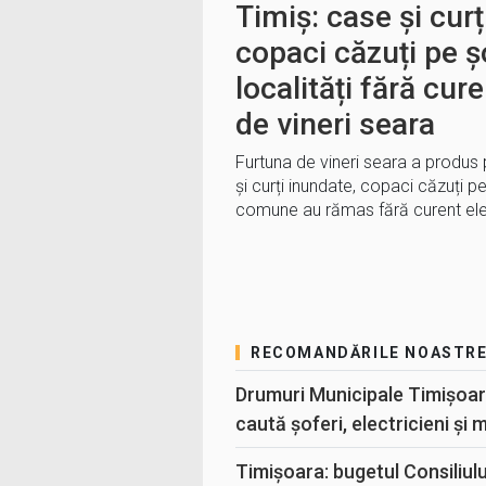
Timiș: case și curț
copaci căzuți pe ș
localități fără cur
de vineri seara
Furtuna de vineri seara a produs 
și curți inundate, copaci căzuți p
comune au rămas fără curent elect
RECOMANDĂRILE NOASTR
Drumuri Municipale Timișoar
caută șoferi, electricieni și 
Timișoara: bugetul Consiliul