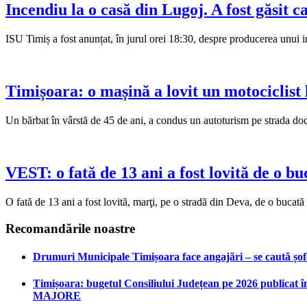
Incendiu la o casă din Lugoj. A fost găsit 
ISU Timiș a fost anunțat, în jurul orei 18:30, despre producerea unui i
Timișoara: o mașină a lovit un motociclist l
Un bărbat în vârstă de 45 de ani, a condus un autoturism pe strada do
VEST: o fată de 13 ani a fost lovită de o b
O fată de 13 ani a fost lovită, marţi, pe o stradă din Deva, de o bucată
Recomandările noastre
Drumuri Municipale Timișoara face angajări – se caută șoferi
Timișoara: bugetul Consiliului Județean pe 2026 publicat în
MAJORE