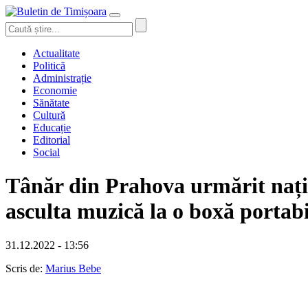
Actualitate
Politică
Administrație
Economie
Sănătate
Cultură
Educație
Editorial
Social
Tânăr din Prahova urmărit națio
asculta muzică la o boxă portab
31.12.2022 - 13:56
Scris de:
Marius Bebe