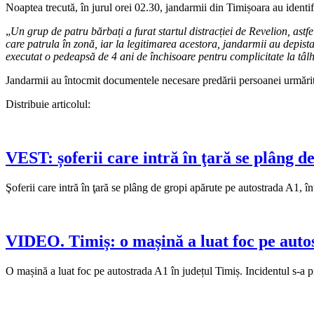
Noaptea trecută, în jurul orei 02.30, jandarmii din Timișoara au identifi
„
Un grup de patru bărbați a furat startul distracției de Revelion, astf
care patrula în zonă, iar la legitimarea acestora, jandarmii au depi
executat o pedeapsă de 4 ani de închisoare pentru complicitate la tâlh
Jandarmii au întocmit documentele necesare predării persoanei urmărit
Distribuie articolul:
VEST: șoferii care intră în ţară se plâng d
Şoferii care intră în ţară se plâng de gropi apărute pe autostrada A1,
VIDEO. Timiș: o mașină a luat foc pe auto
O mașină a luat foc pe autostrada A1 în județul Timiș. Incidentul s-a 