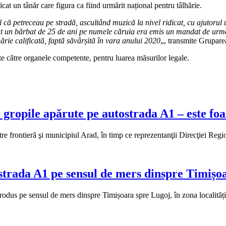
cat un tânăr care figura ca fiind urmărit național pentru tâlhărie.
el că petreceau pe stradă, ascultând muzică la nivel ridicat, cu ajutorul 
stat un bărbat de 25 de ani pe numele căruia era emis un mandat de urmă
ărie calificată, faptă săvârșită în vara anului 2020
„, transmite Grupar
e către organele competente, pentru luarea măsurilor legale.
e gropile apărute pe autostrada A1 – este foa
 între frontieră şi municipiul Arad, în timp ce reprezentanţii Direcţiei
strada A1 pe sensul de mers dinspre Timișo
produs pe sensul de mers dinspre Timișoara spre Lugoj, în zona localităț