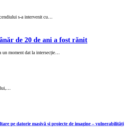
ncendiului s-a intervenit cu…
ânăr de 20 de ani a fost rănit
la un moment dat la intersecție…
ului,…
are pe datorie masivă și proiecte de imagine – vulnerabilități