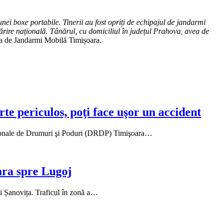
unei boxe portabile. Tinerii au fost opriți de echipajul de jandarmi
rire națională. Tânărul, cu domiciliul în județul Prahova, avea de
ea de Jandarmi Mobilă Timișoara.
rte periculos, poţi face uşor un accident
 Regionale de Drumuri şi Poduri (DRDP) Timişoara…
ara spre Lugoj
ii Șanovița. Traficul în zonă a…