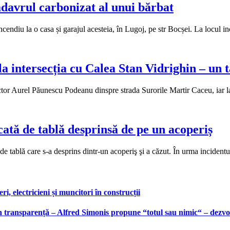
cadavrul carbonizat al unui bărbat
ncendiu la o casa și garajul acesteia, în Lugoj, pe str Bocșei. La locul i
a intersecția cu Calea Stan Vidrighin – un t
ctor Aurel Păunescu Podeanu dinspre strada Surorile Martir Caceu, iar 
ucată de tablă desprinsă de pe un acoperiș
 de tablă care s-a desprins dintr-un acoperiş şi a căzut. În urma incident
, electricieni și muncitori în construcții
 transparență – Alfred Simonis propune “totul sau nimic“ – dezvolt