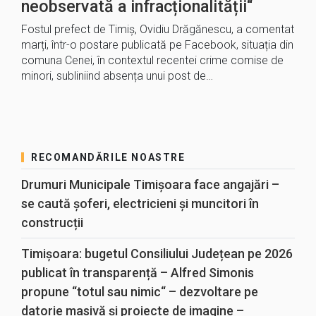
neobservată a infracționalității“
Fostul prefect de Timiș, Ovidiu Drăgănescu, a comentat
marți, într-o postare publicată pe Facebook, situația din
comuna Cenei, în contextul recentei crime comise de
minori, subliniind absența unui post de…
RECOMANDĂRILE NOASTRE
Drumuri Municipale Timișoara face angajări –
se caută șoferi, electricieni și muncitori în
construcții
Timișoara: bugetul Consiliului Județean pe 2026
publicat în transparență – Alfred Simonis
propune “totul sau nimic“ – dezvoltare pe
datorie masivă și proiecte de imagine –