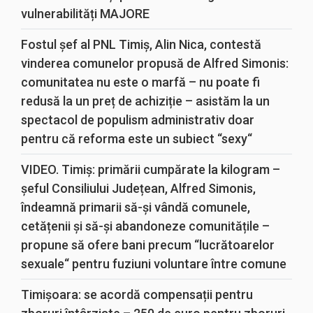
vulnerabilități MAJORE
Fostul șef al PNL Timiș, Alin Nica, contestă
vinderea comunelor propusă de Alfred Simonis:
comunitatea nu este o marfă – nu poate fi
redusă la un preț de achiziție – asistăm la un
spectacol de populism administrativ doar
pentru că reforma este un subiect “sexy“
VIDEO. Timiș: primării cumpărate la kilogram –
șeful Consiliului Județean, Alfred Simonis,
îndeamnă primarii să-și vândă comunele,
cetățenii și să-și abandoneze comunitățile –
propune să ofere bani precum “lucrătoarelor
sexuale“ pentru fuziuni voluntare între comune
Timișoara: se acordă compensații pentru