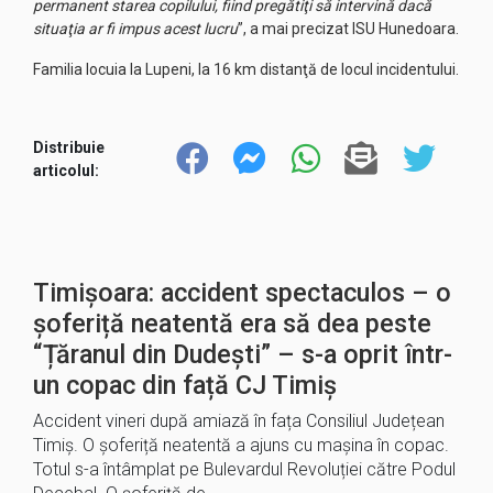
permanent starea copilului, fiind pregătiţi să intervină dacă
situaţia ar fi impus acest lucru
”, a mai precizat ISU Hunedoara.
Familia locuia la Lupeni, la 16 km distanţă de locul incidentului.
Distribuie
articolul:
Timișoara: accident spectaculos – o
șoferiță neatentă era să dea peste
“Țăranul din Dudești” – s-a oprit într-
un copac din față CJ Timiș
Accident vineri după amiază în fața Consiliul Județean
Timiș. O șoferiță neatentă a ajuns cu mașina în copac.
Totul s-a întâmplat pe Bulevardul Revoluției către Podul