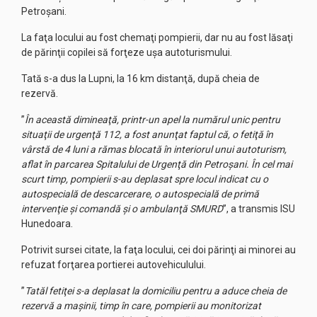
Petroșani.
La faţa locului au fost chemaţi pompierii, dar nu au fost lăsaţi
de părinţii copilei să forţeze uşa autoturismului.
Tată s-a dus la Lupni, la 16 km distanţă, după cheia de
rezervă.
”
În această dimineaţă, printr-un apel la numărul unic pentru
situaţii de urgenţă 112, a fost anunţat faptul că, o fetiţă în
vârstă de 4 luni a rămas blocată în interiorul unui autoturism,
aflat în parcarea Spitalului de Urgenţă din Petroşani. În cel mai
scurt timp, pompierii s-au deplasat spre locul indicat cu o
autospecială de descarcerare, o autospecială de primă
intervenţie şi comandă şi o ambulanţă SMURD
”, a transmis ISU
Hunedoara.
Potrivit sursei citate, la faţa locului, cei doi părinţi ai minorei au
refuzat forţarea portierei autovehiculului.
”
Tatăl fetiţei s-a deplasat la domiciliu pentru a aduce cheia de
rezervă a maşinii, timp în care, pompierii au monitorizat