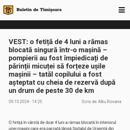
VEST: o fetiță de 4 luni a rămas
blocată singură într-o mașină –
pompierii au fost împiedicați de
părinții micuței să forțeze ușile
mașinii – tatăl copilului a fost
așteptat cu cheia de rezervă după
un drum de peste 30 de km
09.10.2024 - 14:25
Scris de:
Albu Roxana
O fetiţă în vârstă de doar 4 luni a rămas blocată în interiorul
unei maşini care era parcată lângă Spitalul de Urgenţă din