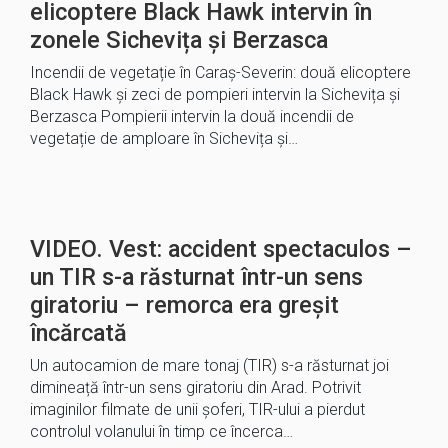
elicoptere Black Hawk intervin în
zonele Sichevița și Berzasca
Incendii de vegetație în Caraș-Severin: două elicoptere
Black Hawk și zeci de pompieri intervin la Sichevița și
Berzasca Pompierii intervin la două incendii de
vegetație de amploare în Sichevița și…
VIDEO. Vest: accident spectaculos –
un TIR s-a răsturnat într-un sens
giratoriu – remorca era greșit
încărcată
Un autocamion de mare tonaj (TIR) s-a răsturnat joi
dimineață într-un sens giratoriu din Arad. Potrivit
imaginilor filmate de unii șoferi, TIR-ului a pierdut
controlul volanului în timp ce încerca…