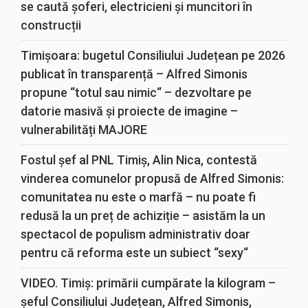
se caută șoferi, electricieni și muncitori în
construcții
Timișoara: bugetul Consiliului Județean pe 2026
publicat în transparență – Alfred Simonis
propune “totul sau nimic“ – dezvoltare pe
datorie masivă și proiecte de imagine –
vulnerabilități MAJORE
Fostul șef al PNL Timiș, Alin Nica, contestă
vinderea comunelor propusă de Alfred Simonis:
comunitatea nu este o marfă – nu poate fi
redusă la un preț de achiziție – asistăm la un
spectacol de populism administrativ doar
pentru că reforma este un subiect “sexy“
VIDEO. Timiș: primării cumpărate la kilogram –
șeful Consiliului Județean, Alfred Simonis,