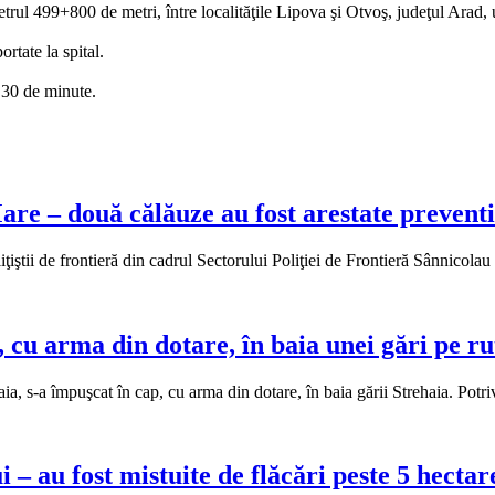
ul 499+800 de metri, între localităţile Lipova şi Otvoş, judeţul Arad, un
rtate la spital.
v 30 de minute.
are – două călăuze au fost arestate prevent
liţiştii de frontieră din cadrul Sectorului Poliţiei de Frontieră Sânnico
p, cu arma din dotare, în baia unei gări pe 
ehaia, s-a împuşcat în cap, cu arma din dotare, în baia gării Strehaia. Po
i – au fost mistuite de flăcări peste 5 hecta