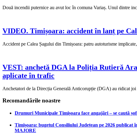
Două incendii puternice au avut loc în comuna Variaș. Unul dintre ince
VIDEO. Timișoara: accident în lanț pe Cale
Accident pe Calea Șagului din Timișoara: patru autoturisme implicate, 
VEST: anchetă DGA la Poliția Rutieră Arad 
aplicate în trafic
Anchetatori de la Direcția Generală Anticorupție (DGA) au ridicat joi 
Recomandările noastre
Drumuri Municipale Timișoara face angajări – se caută șoferi
Timișoara: bugetul Consiliului Județean pe 2026 publicat în
MAJORE