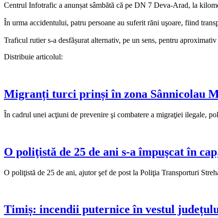
Centrul Infotrafic a anunșat sâmbătă că pe DN 7 Deva-Arad, la kilometr
În urma accidentului, patru persoane au suferit răni uşoare, fiind transpo
Traficul rutier s-a desfășurat alternativ, pe un sens, pentru aproximati
Distribuie articolul:
Migranți turci prinși în zona Sânnicolau M
În cadrul unei acţiuni de prevenire şi combatere a migraţiei ilegale, po
O poliţistă de 25 de ani s-a împuşcat în ca
O poliţistă de 25 de ani, ajutor şef de post la Poliţia Transporturi Str
Timiș: incendii puternice în vestul județulu