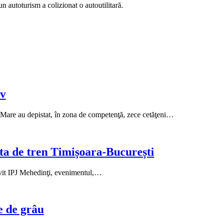
 autoturism a colizionat o autoutilitară.
iv
lau Mare au depistat, în zona de competenţă, zece cetăţeni…
ruta de tren Timișoara-București
trivit IPJ Mehedinţi, evenimentul,…
re de grâu