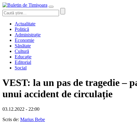
Actualitate
Politică
Administrație
Economie
Sănătate
Cultură
Educație
Editorial
Social
VEST: la un pas de tragedie – pa
unui accident de circulație
03.12.2022 - 22:00
Scris de:
Marius Bebe