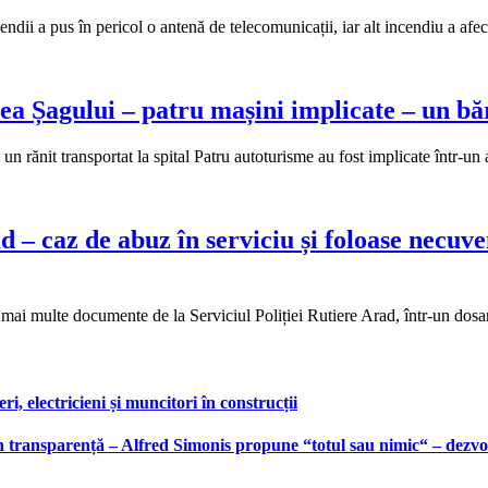
ndii a pus în pericol o antenă de telecomunicații, iar alt incendiu a afe
a Șagului – patru mașini implicate – un bărb
un rănit transportat la spital Patru autoturisme au fost implicate într
– caz de abuz în serviciu și foloase necuven
mai multe documente de la Serviciul Poliției Rutiere Arad, într-un dosa
, electricieni și muncitori în construcții
 transparență – Alfred Simonis propune “totul sau nimic“ – dezvolt