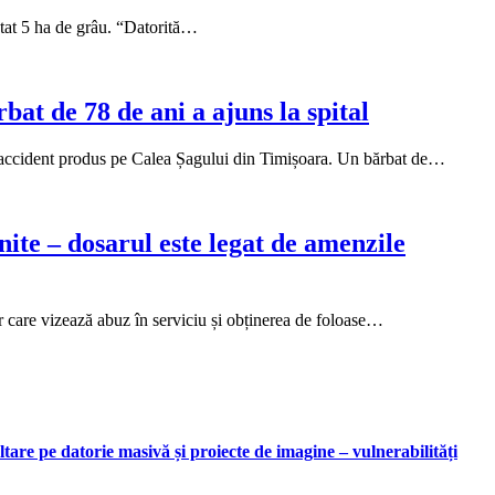
ctat 5 ha de grâu. “Datorită…
at de 78 de ani a ajuns la spital
-un accident produs pe Calea Șagului din Timișoara. Un bărbat de…
ite – dosarul este legat de amenzile
r care vizează abuz în serviciu și obținerea de foloase…
are pe datorie masivă și proiecte de imagine – vulnerabilități