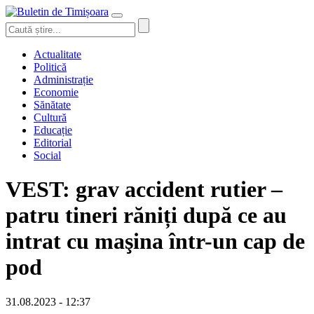
Actualitate
Politică
Administrație
Economie
Sănătate
Cultură
Educație
Editorial
Social
VEST: grav accident rutier –
patru tineri răniți după ce au
intrat cu maşina într-un cap de
pod
31.08.2023 - 12:37