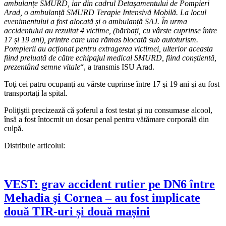
ambulanțe SMURD, iar din cadrul Detașamentului de Pompieri
Arad, o ambulanță SMURD Terapie Intensivă Mobilă. La locul
evenimentului a fost alocată și o ambulanță SAJ. În urma
accidentului au rezultat 4 victime, (bărbați, cu vârste cuprinse între
17 și 19 ani), printre care una rămas blocată sub autoturism.
Pompierii au acționat pentru extragerea victimei, ulterior aceasta
fiind preluată de către echipajul medical SMURD, fiind conștientă,
prezentând semne vitale
“, a transmis ISU Arad.
Toţi cei patru ocupanţi au vârste cuprinse între 17 şi 19 ani şi au fost
transportaţi la spital.
Poliţiştii precizează că şoferul a fost testat şi nu consumase alcool,
însă a fost întocmit un dosar penal pentru vătămare corporală din
culpă.
Distribuie articolul:
VEST: grav accident rutier pe DN6 între
Mehadia și Cornea – au fost implicate
două TIR-uri și două mașini