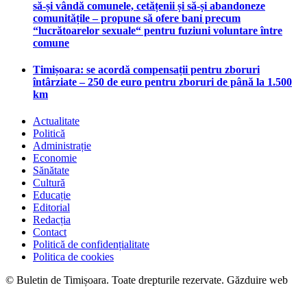
să-și vândă comunele, cetățenii și să-și abandoneze
comunitățile – propune să ofere bani precum
“lucrătoarelor sexuale“ pentru fuziuni voluntare între
comune
Timișoara: se acordă compensații pentru zboruri
întârziate – 250 de euro pentru zboruri de până la 1.500
km
Actualitate
Politică
Administrație
Economie
Sănătate
Cultură
Educație
Editorial
Redacția
Contact
Politică de confidențialitate
Politica de cookies
© Buletin de Timișoara. Toate drepturile rezervate. Găzduire web
maghost.ro