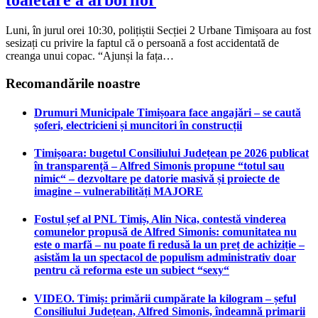
toaletare a arborilor
Luni, în jurul orei 10:30, polițiștii Secției 2 Urbane Timișoara au fost
sesizați cu privire la faptul că o persoană a fost accidentată de
creanga unui copac. “Ajunși la fața…
Recomandările noastre
Drumuri Municipale Timișoara face angajări – se caută
șoferi, electricieni și muncitori în construcții
Timișoara: bugetul Consiliului Județean pe 2026 publicat
în transparență – Alfred Simonis propune “totul sau
nimic“ – dezvoltare pe datorie masivă și proiecte de
imagine – vulnerabilități MAJORE
Fostul șef al PNL Timiș, Alin Nica, contestă vinderea
comunelor propusă de Alfred Simonis: comunitatea nu
este o marfă – nu poate fi redusă la un preț de achiziție –
asistăm la un spectacol de populism administrativ doar
pentru că reforma este un subiect “sexy“
VIDEO. Timiș: primării cumpărate la kilogram – șeful
Consiliului Județean, Alfred Simonis, îndeamnă primarii