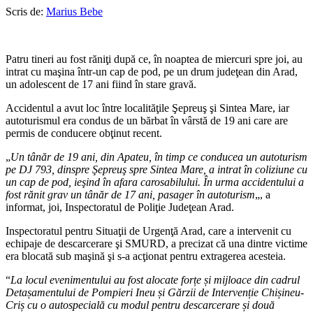
Scris de:
Marius Bebe
Patru tineri au fost răniţi după ce, în noaptea de miercuri spre joi, au
intrat cu maşina într-un cap de pod, pe un drum judeţean din Arad,
un adolescent de 17 ani fiind în stare gravă.
Accidentul a avut loc între localităţile Şepreuş şi Sintea Mare, iar
autoturismul era condus de un bărbat în vârstă de 19 ani care are
permis de conducere obţinut recent.
„
Un tânăr de 19 ani, din Apateu, în timp ce conducea un autoturism
pe DJ 793, dinspre Şepreuş spre Sintea Mare, a intrat în coliziune cu
un cap de pod, ieşind în afara carosabilului. În urma accidentului a
fost rănit grav un tânăr de 17 ani, pasager în autoturism
„, a
informat, joi, Inspectoratul de Poliţie Judeţean Arad.
Inspectoratul pentru Situaţii de Urgenţă Arad, care a intervenit cu
echipaje de descarcerare şi SMURD, a precizat că una dintre victime
era blocată sub maşină şi s-a acţionat pentru extragerea acesteia.
“
La locul evenimentului au fost alocate forțe și mijloace din cadrul
Detașamentului de Pompieri Ineu și Gărzii de Intervenție Chișineu-
Criș cu o autospecială cu modul pentru descarcerare și două