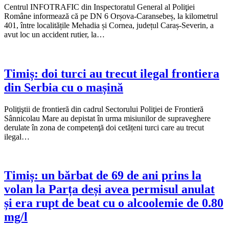
Centrul INFOTRAFIC din Inspectoratul General al Poliţiei
Române informează că pe DN 6 Orșova-Caransebeș, la kilometrul
401, între localitățile Mehadia și Cornea, județul Caraș-Severin, a
avut loc un accident rutier, la…
Timiș: doi turci au trecut ilegal frontiera
din Serbia cu o mașină
Poliţiştii de frontieră din cadrul Sectorului Poliţiei de Frontieră
Sânnicolau Mare au depistat în urma misiunilor de supraveghere
derulate în zona de competenţă doi cetățeni turci care au trecut
ilegal…
Timiș: un bărbat de 69 de ani prins la
volan la Parța deși avea permisul anulat
și era rupt de beat cu o alcoolemie de 0.80
mg/l