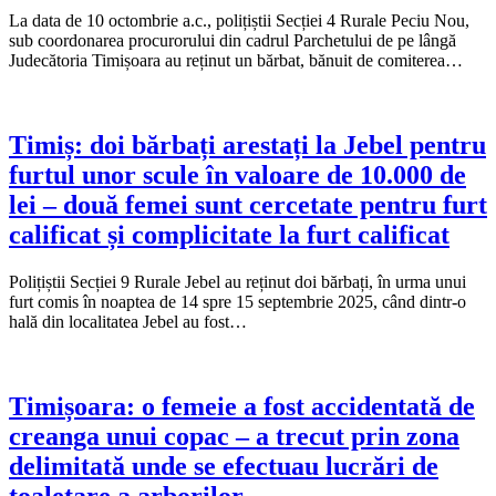
La data de 10 octombrie a.c., polițiștii Secției 4 Rurale Peciu Nou,
sub coordonarea procurorului din cadrul Parchetului de pe lângă
Judecătoria Timișoara au reținut un bărbat, bănuit de comiterea…
Timiș: doi bărbați arestați la Jebel pentru
furtul unor scule în valoare de 10.000 de
lei – două femei sunt cercetate pentru furt
calificat și complicitate la furt calificat
Polițiștii Secției 9 Rurale Jebel au reținut doi bărbați, în urma unui
furt comis în noaptea de 14 spre 15 septembrie 2025, când dintr-o
hală din localitatea Jebel au fost…
Timișoara: o femeie a fost accidentată de
creanga unui copac – a trecut prin zona
delimitată unde se efectuau lucrări de