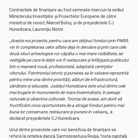
Contractele de finanţare au fost semnate miercuri la sediul
Ministerului Investiţiilor şi Proiectelor Europene de către
ministrul de resort, Marcel Boloş, şi de preşedintele CJ
Hunedoara, Laurenţiu Nistor.
„
Aceste noi proiecte, pentru care am obţinut fonduri prin PNRR,
vin în completarea celor aflate deja în derulare şi prin care cele
două situri arheologice vor căpăta o mai mare vizibilitate, iar
vestigiile pe care le deţin vor fi restaurate şi înfăţişate publicului
într-o manieră nouă, profesionistă, adaptată cerinţelor
viitorului. Patrimoniul istoric şi punerea sa în valoare reprezintă
pentru mine una dintre priorităţi, alături de infrastructură,
sănătate şi educaţie. Judeţul Hunedoara este unul dintre cele
mai bogate în monumente de mare însemnătate, în peisaje
naturale şi obiective culturale. Tocmai de aceea, am dorit să
fructificăm orice oportunitate de a atrage fonduri pentru mai
buna lor conservare, restaurare şi punere în valoare
„, a
declarat preşedintele CJ Hunedoara.
Unul dintre proiectele care vor beneficia de finanţare se
referă la cetatea dacică Sarmizegetusa Regia, fosta capitală