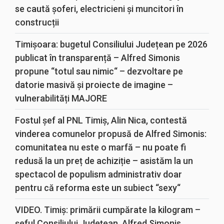
se caută șoferi, electricieni și muncitori în
construcții
Timișoara: bugetul Consiliului Județean pe 2026
publicat în transparență – Alfred Simonis
propune “totul sau nimic“ – dezvoltare pe
datorie masivă și proiecte de imagine –
vulnerabilități MAJORE
Fostul șef al PNL Timiș, Alin Nica, contestă
vinderea comunelor propusă de Alfred Simonis:
comunitatea nu este o marfă – nu poate fi
redusă la un preț de achiziție – asistăm la un
spectacol de populism administrativ doar
pentru că reforma este un subiect “sexy“
VIDEO. Timiș: primării cumpărate la kilogram –
șeful Consiliului Județean, Alfred Simonis,