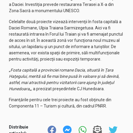
a Daciei. Investiţia prevede restaurarea Terasei a X-a din
Zona Sacră a monumentului UNESCO.
Celelalte două proiecte vizează intervenţii în fosta capitală a
Daciei Romane, Ulpia Traiana Sarmizegetusa. Aici va fi
restaurată intrarea în Forul lui Traian şi va fi amenajat punctul
de acces în sit. În această zonă vor funcţiona noul muzeu al
sitului, un lapidariu şi un punct de informare a turiştilor. De
asemenea, vor exista spaţii de primire, săli multifuncţionale
pentru activităţi, proiecţii sau expoziţii temporare.
„
Fosta capitală a provinciei romane Dacia, situată în Ţara
Haţegului, merită să fie mai bine pusă în valoare şi să devină,
astfel, mai atractivă pentru vizitatorii care ajung în judeţul
Hunedoara
„, a precizat preşedintele CJ Hunedoara.
Finanţările pentru cele trei proiecte au fost obţinute din
Componenta 11 – Turism şi cultură, din cadrul PNRR.
Distribuie