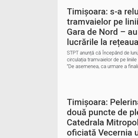
Timișoara: s-a relu
tramvaielor pe linii
Gara de Nord – au 
lucrările la rețeau
STPT anunță că Începând de luni,
circulația tramvaielor de pe liniil
”De asemenea, ca urmare a finaliză
Timișoara: Pelerina
două puncte de pl
Catedrala Mitropol
oficiată Vecernia u