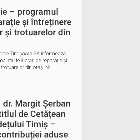
ulie – programul
arație și întreținere
or și trotuarelor din
ipale Timișoara SA informează
mai multe lucrări de reparație și
și trotuarelor din oraș. Nr….
. dr. Margit Șerban
itlul de Cetățean
ețului Timiș –
ontribuției aduse