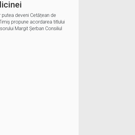
icinei
 ar putea deveni Cetățean de
Timiș propune acordarea titlului
orului Margit Șerban Consiliul