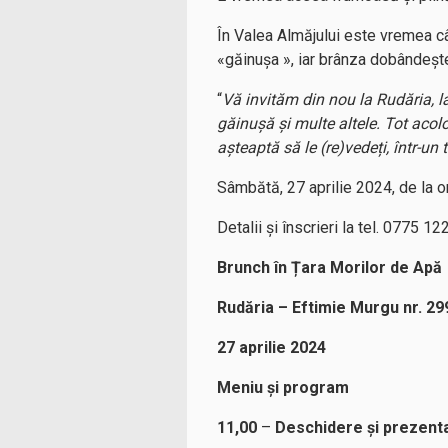
În Valea Almăjului este vremea câ
«găinușa », iar brânza dobândește
“
Vă invităm din nou la Rudăria, 
găinușă și multe altele. Tot aco
așteaptă să le (re)vedeți, într-un
Sâmbătă, 27 aprilie 2024, de la o
Detalii și înscrieri la tel. 0775 1
Brunch în Țara Morilor de Apă
Rudăria – Eftimie Murgu nr. 29
27 aprilie 2024
Meniu și program
11,00
–
Deschidere și prezent