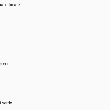
nare locale
și șonc
ă verde