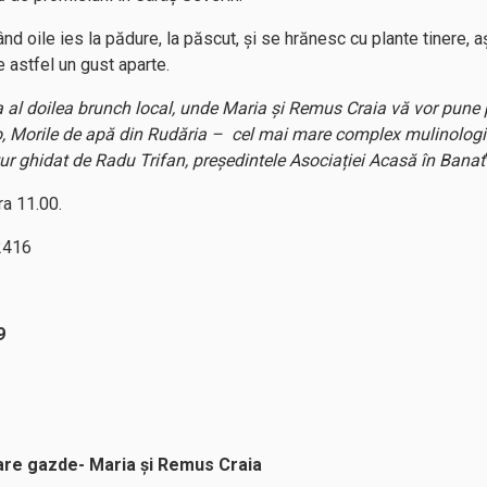
nd oile ies la pădure, la păscut, și se hrănesc cu plante tinere, 
 astfel un gust aparte.
la al doilea brunch local, unde Maria și Remus Craia vă vor pu
lo, Morile de apă din Rudăria – cel mai mare complex mulinologi
 tur ghidat de Radu Trifan, președintele Asociației Acasă în Banat
ra 11.00.
22416
9
are gazde- Maria și Remus Craia