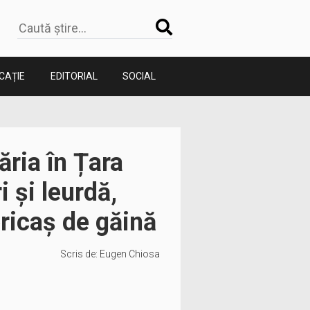
CAȚIE
EDITORIAL
SOCIAL
ria în Țara
 și leurdă,
pricaș de găină
Scris de:
Eugen Chiosa