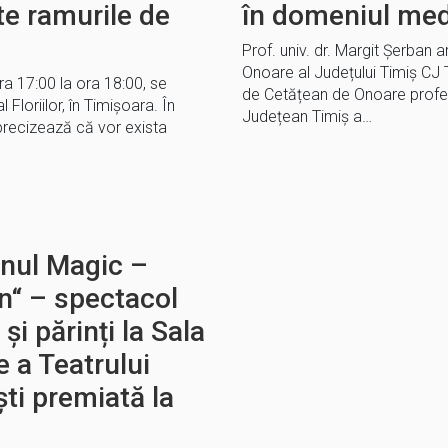
te ramurile de
în domeniul med
Prof. univ. dr. Margit Șerban
Onoare al Județului Timiș CJ 
ra 17:00 la ora 18:00, se
de Cetățean de Onoare profes
 Floriilor, în Timișoara. În
Județean Timiș a…
precizează că vor exista
unul Magic –
in“ – spectacol
și părinți la Sala
e a Teatrului
ti premiată la