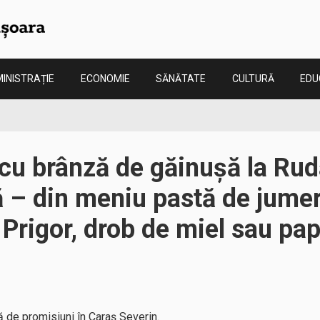
INISTRAȚIE
ECONOMIE
SĂNĂTATE
CULTURĂ
EDU
u brânză de găinușă la Rudă
 – din meniu pastă de jumeri
 Prigor, drob de miel sau pa
 de promisiuni în Caraș Severin.