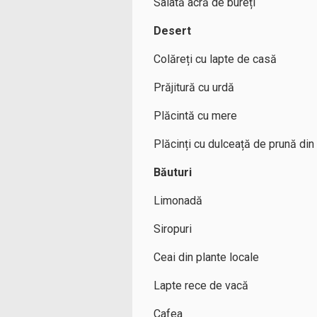
Salată acră de bureți
Desert
Colăreți cu lapte de casă
Prăjitură cu urdă
Plăcintă cu mere
Plăcinți cu dulceață de prună din
Băuturi
Limonadă
Siropuri
Ceai din plante locale
Lapte rece de vacă
Cafea