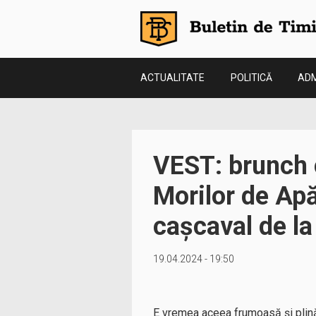
ACTUALITATE
POLITICĂ
ADM
VEST: brunch c
Morilor de Apă
cașcaval de la
19.04.2024 - 19:50
E vremea aceea frumoasă și plină