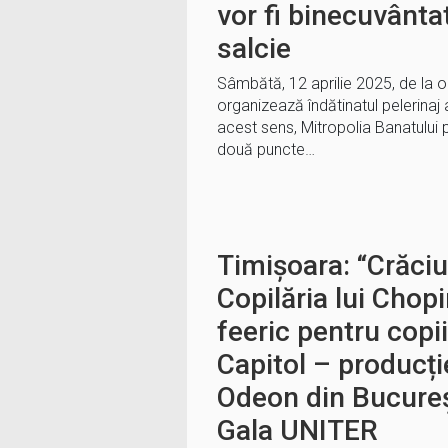
vor fi binecuvânta
salcie
Sâmbătă, 12 aprilie 2025, de la o
organizează îndătinatul pelerinaj al
acest sens, Mitropolia Banatului 
două puncte…
Timișoara: “Crăci
Copilăria lui Chop
feeric pentru copii 
Capitol – producți
Odeon din Bucureș
Gala UNITER