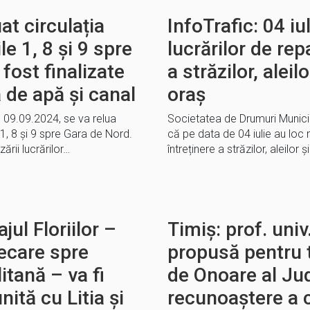
at circulația
InfoTrafic: 04 i
le 1, 8 și 9 spre
lucrărilor de rep
fost finalizate
a străzilor, aleil
a de apă și canal
oraș
 09.09.2024, se va relua
Societatea de Drumuri Munic
e 1, 8 și 9 spre Gara de Nord.
că pe data de 04 iulie au loc 
rii lucrărilor…
întreținere a străzilor, aleilor 
jul Floriilor –
Timiș: prof. univ
ecare spre
propusă pentru t
itană – va fi
de Onoare al Jud
nită cu Litia și
recunoaștere a c