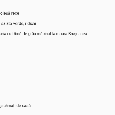
 coleșă rece
alată verde, ridichi
ria cu făină de grâu măcinat la moara Brușoanea
și cârnați de casă