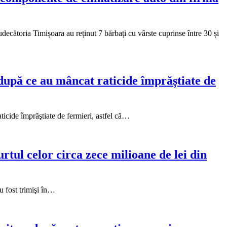
decătoria Timișoara au reținut 7 bărbați cu vârste cuprinse între 30 și
după ce au mâncat raticide împrăștiate de
ticide împrăştiate de fermieri, astfel că…
urtul celor circa zece milioane de lei din
au fost trimişi în…