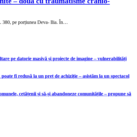
ănite – două cu traumatisme cranio-
m. 380, pe porțiunea Deva- Ilia. În…
are pe datorie masivă și proiecte de imagine – vulnerabilități
ate fi redusă la un preț de achiziție – asistăm la un spectacol
munele, cetățenii și să-și abandoneze comunitățile – propune să