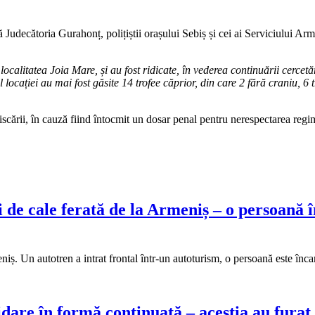
Judecătoria Gurahonț, polițiștii orașului Sebiș și cei ai Serviciului Ar
 localitatea Joia Mare, și au fost ridicate, în vederea continuării cerce
locației au mai fost găsite 14 trofee căprior, din care 2 fără craniu, 6 t
fiscării, în cauză fiind întocmit un dosar penal pentru nerespectarea regi
 de cale ferată de la Armeniș – o persoană î
eniș. Un autotren a intrat frontal într-un autoturism, o persoană este în
idare în formă continuată – aceștia au fura