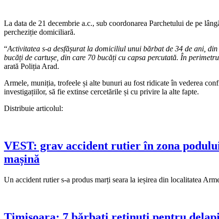
La data de 21 decembrie a.c., sub coordonarea Parchetului de pe lângă 
percheziție domiciliară.
“
Activitatea s-a desfășurat la domiciliul unui bărbat de 34 de ani, din
bucăți de cartușe, din care 70 bucăți cu capsa percutată. În perimetrul 
arată Poliția Arad.
Armele, muniția, trofeele și alte bunuri au fost ridicate în vederea con
investigațiilor, să fie extinse cercetările și cu privire la alte fapte.
Distribuie articolul:
VEST: grav accident rutier în zona podului
mașină
Un accident rutier s-a produs marți seara la ieșirea din localitatea Arm
Timișoara: 7 bărbați reținuți pentru delap