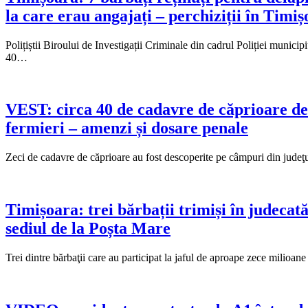
la care erau angajați – perchiziții în Timiș
Polițiștii Biroului de Investigații Criminale din cadrul Poliției munici
40…
VEST: circa 40 de cadavre de căprioare de
fermieri – amenzi și dosare penale
Zeci de cadavre de căprioare au fost descoperite pe câmpuri din judeţul
Timișoara: trei bărbații trimiși în judecată
sediul de la Poșta Mare
Trei dintre bărbaţii care au participat la jaful de aproape zece milioane