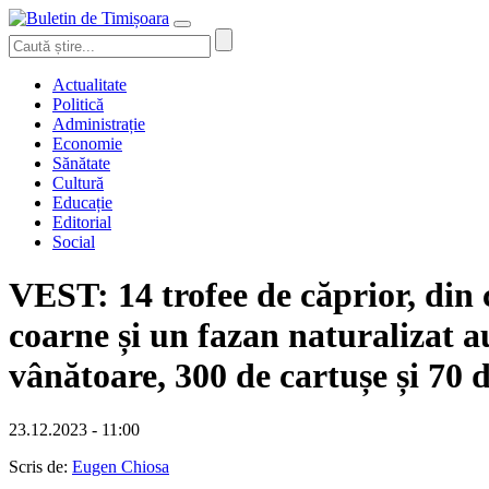
Actualitate
Politică
Administrație
Economie
Sănătate
Cultură
Educație
Editorial
Social
VEST: 14 trofee de căprior, din c
coarne și un fazan naturalizat a
vânătoare, 300 de cartușe și 70 
23.12.2023 - 11:00
Scris de:
Eugen Chiosa