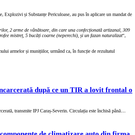
me, Explozivi și Substanțe Periculoase, au pus în aplicare un mandat de
tărilor, 2 arme de vânătoare, din care una confecționată artizanal, 309
rofee mistreț, 5 bucăți coarne (neperechi), și un fazan naturalizat
“,
mului armelor și munițiilor, urmând ca, în funcție de rezultatul
ncarcerată după ce un TIR a lovit frontal o
carcerată, transmite IPJ Caraș-Severin. Circulația este închisă până…
t componente de climatizare auto din firma