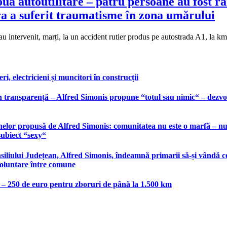
uă autoutilitare – patru persoane au fost r
tra a suferit traumatisme în zona umărului
u intervenit, marți, la un accident rutier produs pe autostrada A1, la k
, electricieni și muncitori în construcții
 transparență – Alfred Simonis propune “totul sau nimic“ – dezvolt
elor propusă de Alfred Simonis: comunitatea nu este o marfă – nu po
subiect “sexy“
liului Județean, Alfred Simonis, îndeamnă primarii să-și vândă co
voluntare între comune
e – 250 de euro pentru zboruri de până la 1.500 km