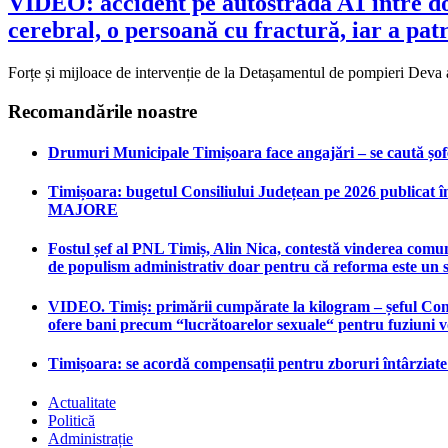
VIDEO: accident pe autostrada A1 între do
cerebral, o persoană cu fractură, iar a pa
Forțe și mijloace de intervenție de la Detașamentul de pompieri Deva a
Recomandările noastre
Drumuri Municipale Timișoara face angajări – se caută șoferi
Timișoara: bugetul Consiliului Județean pe 2026 publicat în
MAJORE
Fostul șef al PNL Timiș, Alin Nica, contestă vinderea comun
de populism administrativ doar pentru că reforma este un 
VIDEO. Timiș: primării cumpărate la kilogram – șeful Consi
ofere bani precum “lucrătoarelor sexuale“ pentru fuziuni 
Timișoara: se acordă compensații pentru zboruri întârziat
Actualitate
Politică
Administrație