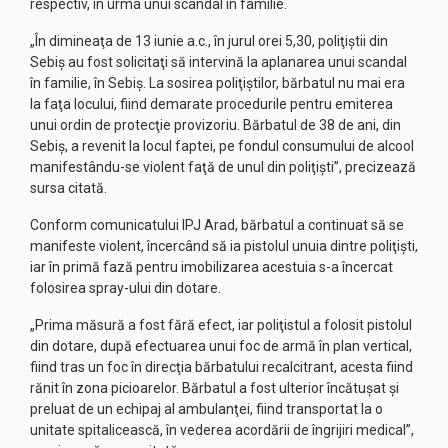
respectiv, în urma unui scandal în familie.
„În dimineaţa de 13 iunie a.c., în jurul orei 5,30, poliţiştii din
Sebiş au fost solicitaţi să intervină la aplanarea unui scandal
în familie, în Sebiş. La sosirea poliţiştilor, bărbatul nu mai era
la faţa locului, fiind demarate procedurile pentru emiterea
unui ordin de protecţie provizoriu. Bărbatul de 38 de ani, din
Sebiş, a revenit la locul faptei, pe fondul consumului de alcool
manifestându-se violent faţă de unul din poliţişti”, precizează
sursa citată.
Conform comunicatului IPJ Arad, bărbatul a continuat să se
manifeste violent, încercând să ia pistolul unuia dintre poliţişti,
iar în primă fază pentru imobilizarea acestuia s-a încercat
folosirea spray-ului din dotare.
„Prima măsură a fost fără efect, iar poliţistul a folosit pistolul
din dotare, după efectuarea unui foc de armă în plan vertical,
fiind tras un foc în direcţia bărbatului recalcitrant, acesta fiind
rănit în zona picioarelor. Bărbatul a fost ulterior încătuşat şi
preluat de un echipaj al ambulanţei, fiind transportat la o
unitate spitalicească, în vederea acordării de îngrijiri medical”,