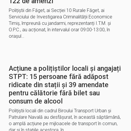
122 de amenzi
Polițiștii din Făget, ai Secției 10 Rurale Făget, ai
Serviciului de Investigarea Criminalității Economice
Timiș, împreună cu jandarmi, reprezentanți I.T.M. și
O.P.C., au acționat, în intervalul orar 09:00-13:00, în
orașul…
Acțiune a polițiștilor locali și angajați
STPT: 15 persoane fără adăpost
ridicate din stații și 39 amendate
pentru călătorie fără bilet sau
consum de alcool
Polițiștii locali din cadrul Biroului Transport Urban și
Patrulare Navală au desfășurat, în această săptămână,
o amplă acțiune pe mijloacele de transport în comun,
dar și în stațiile acestora, în…