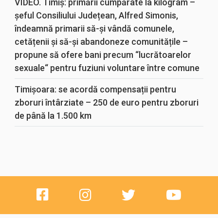
VIDEO. Timiș: primării cumpărate la kilogram –
șeful Consiliului Județean, Alfred Simonis,
îndeamnă primarii să-și vândă comunele,
cetățenii și să-și abandoneze comunitățile –
propune să ofere bani precum “lucrătoarelor
sexuale“ pentru fuziuni voluntare între comune
Timișoara: se acordă compensații pentru
zboruri întârziate – 250 de euro pentru zboruri
de până la 1.500 km