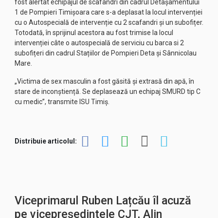
fost alertat echipajul de scafandri din cadrul Detașamentului
1 de Pompieri Timișoara care s-a deplasat la locul intervenției
cu o Autospecială de intervenție cu 2 scafandri și un subofițer.
Totodată, în sprijinul acestora au fost trimise la locul
intervenției câte o autospecială de serviciu cu barca si 2
subofițeri din cadrul Stațiilor de Pompieri Deta și Sânnicolau
Mare.
„Victima de sex masculin a fost găsită și extrasă din apă, în
stare de inconștiență. Se deplasează un echipaj SMURD tip C
cu medic”, transmite ISU Timiș.
Distribuie articolul:
Viceprimarul Ruben Lațcău îl acuză
pe vicepreședintele CJT, Alin