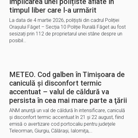
implicarea unei polițiste aflate în
timpul liber care l-a urmărit
La data de 4 martie 2026, polițiștii din cadrul Poliției
Orașului Făget – Secția 10 Poliție Rurală Făget au fost
sesizați prin 112 de proprietarul unei stâne despre un
posibil…
METEO. Cod galben în Timișoara de
caniculă și disconfort termic
accentuat – valul de căldură va
persista în cea mai mare parte a ţării
ANM anunţă un val de căldură în intensificare, caniculă
şi disconfort termic accentuat în 21 şi 22 august, fiind
emisă o avertizare cod portocaliu pentru judeţele
Teleorman, Giurgiu, Călăraşi, Ialomiţa,…