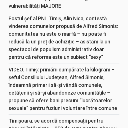
vulnerabilități MAJORE
Fostul șef al PNL Timiș, Alin Nica, contestă
vinderea comunelor propusă de Alfred Simonis:
comunitatea nu este o marfă – nu poate fi
redusă la un preț de achiziție – asistăm la un
spectacol de populism administrativ doar
pentru că reforma este un subiect “sexy“
VIDEO. Timiș: primării cumpărate la kilogram –
șeful Consiliului Județean, Alfred Simonis,
îndeamnă primarii să-și vândă comunele,
cetățenii și să-și abandoneze comunitățile –
propune să ofere bani precum “lucrătoarelor
sexuale“ pentru fuziuni voluntare între comune
Timișoara: se acordă compensații pentru