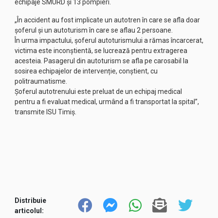
echipaje SMURD și 13 pompieri.
„În accident au fost implicate un autotren în care se afla doar
șoferul și un autoturism în care se aflau 2 persoane.
În urma impactului, șoferul autoturismului a rămas încarcerat,
victima este inconștientă, se lucrează pentru extragerea
acesteia. Pasagerul din autoturism se afla pe carosabil la
sosirea echipajelor de intervenție, conștient, cu
politraumatisme.
Șoferul autotrenului este preluat de un echipaj medical
pentru a fi evaluat medical, urmând a fi transportat la spital”,
transmite ISU Timiș.
Distribuie
articolul: