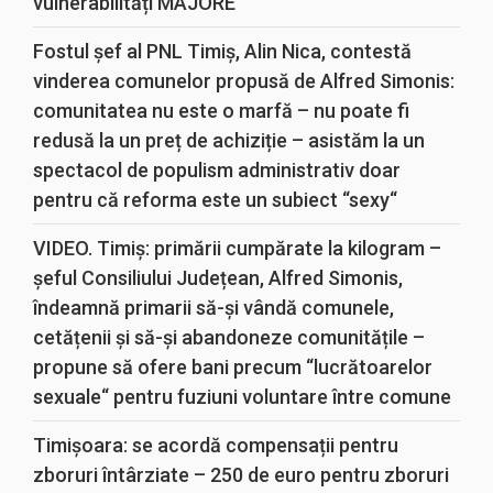
vulnerabilități MAJORE
Fostul șef al PNL Timiș, Alin Nica, contestă
vinderea comunelor propusă de Alfred Simonis:
comunitatea nu este o marfă – nu poate fi
redusă la un preț de achiziție – asistăm la un
spectacol de populism administrativ doar
pentru că reforma este un subiect “sexy“
VIDEO. Timiș: primării cumpărate la kilogram –
șeful Consiliului Județean, Alfred Simonis,
îndeamnă primarii să-și vândă comunele,
cetățenii și să-și abandoneze comunitățile –
propune să ofere bani precum “lucrătoarelor
sexuale“ pentru fuziuni voluntare între comune
Timișoara: se acordă compensații pentru
zboruri întârziate – 250 de euro pentru zboruri