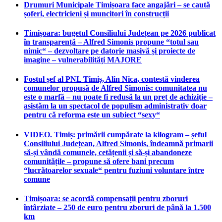
Drumuri Municipale Timișoara face angajări – se caută
șoferi, electricieni și muncitori în construcții
Timișoara: bugetul Consiliului Județean pe 2026 publicat
în transparență – Alfred Simonis propune “totul sau
nimic“ – dezvoltare pe datorie masivă și proiecte de
imagine – vulnerabilități MAJORE
Fostul șef al PNL Timiș, Alin Nica, contestă vinderea
comunelor propusă de Alfred Simonis: comunitatea nu
este o marfă – nu poate fi redusă la un preț de achiziție –
asistăm la un spectacol de populism administrativ doar
pentru că reforma este un subiect “sexy“
VIDEO. Timiș: primării cumpărate la kilogram – șeful
Consiliului Județean, Alfred Simonis, îndeamnă primarii
să-și vândă comunele, cetățenii și să-și abandoneze
comunitățile – propune să ofere bani precum
“lucrătoarelor sexuale“ pentru fuziuni voluntare între
comune
Timișoara: se acordă compensații pentru zboruri
întârziate – 250 de euro pentru zboruri de până la 1.500
km