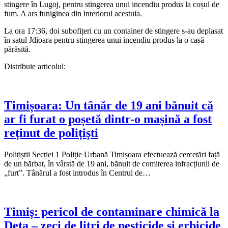
stingere în Lugoj, pentru stingerea unui incendiu produs la coșul de
fum. A ars funiginea din interiorul acestuia.
La ora 17:36, doi subofițeri cu un container de stingere s-au deplasat
în satul Jdioara pentru stingerea unui incendiu produs la o casă
părăsită.
Distribuie articolul:
Timișoara: Un tânăr de 19 ani bănuit că
ar fi furat o poșetă dintr-o mașină a fost
reținut de polițiști
Polițiștii Secției 1 Poliție Urbană Timișoara efectuează cercetări față
de un bărbat, în vârstă de 19 ani, bănuit de comiterea infracțiunii de
„furt”. Tânărul a fost introdus în Centrul de…
Timiș: pericol de contaminare chimică la
Deta – zeci de litri de pesticide și erbicide