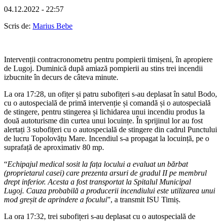
04.12.2022 - 22:57
Scris de:
Marius Bebe
Intervenții contracronometru pentru pompierii timișeni, în apropiere
de Lugoj. Duminică după amiază pompierii au stins trei incendii
izbucnite în decurs de câteva minute.
La ora 17:28, un ofițer și patru subofițeri s-au deplasat în satul Bodo,
cu o autospecială de primă intervenție și comandă și o autospecială
de stingere, pentru stingerea și lichidarea unui incendiu produs la
două autoturisme din curtea unui locuințe. În sprijinul lor au fost
alertați 3 subofițeri cu o autospecială de stingere din cadrul Punctului
de lucru Topolovățu Mare. Incendiul s-a propagat la locuință, pe o
suprafață de aproximativ 80 mp.
“
Echipajul medical sosit la fața locului a evaluat un bărbat
(proprietarul casei) care prezenta arsuri de gradul II pe membrul
drept inferior. Acesta a fost transportat la Spitalul Municipal
Lugoj. Cauza probabilă a producerii incendiului este utilizarea unui
mod greșit de aprindere a focului
”, a transmit ISU Timiș.
La ora 17:32, trei subofițeri s-au deplasat cu o autospecială de