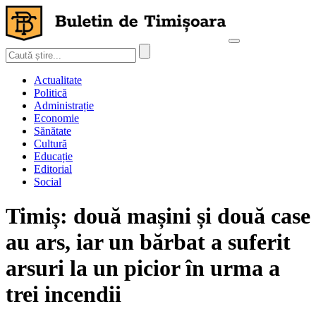
Actualitate
Politică
Administrație
Economie
Sănătate
Cultură
Educație
Editorial
Social
Timiș: două mașini și două case
au ars, iar un bărbat a suferit
arsuri la un picior în urma a
trei incendii