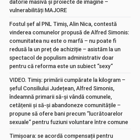
datorie masivă și proiecte de imagine –
vulnerabilități MAJORE
Fostul șef al PNL Timiș, Alin Nica, contestă
vinderea comunelor propusă de Alfred Simonis:
comunitatea nu este o marfă – nu poate fi
redusă la un preț de achiziție – asistăm la un
spectacol de populism administrativ doar
pentru că reforma este un subiect “sexy“
VIDEO. Timiș: primării cumpărate la kilogram –
șeful Consiliului Județean, Alfred Simonis,
îndeamnă primarii să-și vândă comunele,
cetățenii și să-și abandoneze comunitățile –
propune să ofere bani precum “lucrătoarelor
sexuale“ pentru fuziuni voluntare între comune
Timișoara: se acordă compensații pentru