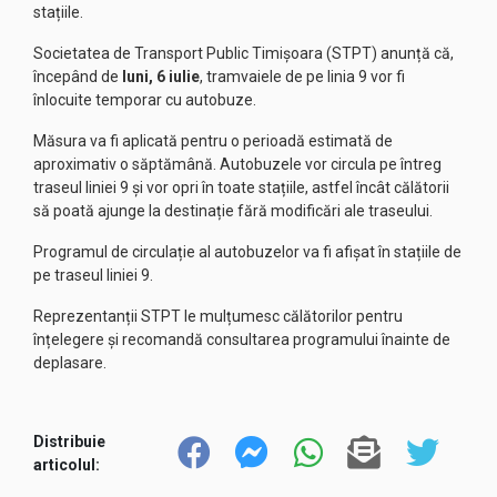
stațiile.
Societatea de Transport Public Timișoara (STPT) anunță că,
începând de
luni, 6 iulie
, tramvaiele de pe linia 9 vor fi
înlocuite temporar cu autobuze.
Măsura va fi aplicată pentru o perioadă estimată de
aproximativ o săptămână. Autobuzele vor circula pe întreg
traseul liniei 9 și vor opri în toate stațiile, astfel încât călătorii
să poată ajunge la destinație fără modificări ale traseului.
Programul de circulație al autobuzelor va fi afișat în stațiile de
pe traseul liniei 9.
Reprezentanții STPT le mulțumesc călătorilor pentru
înțelegere și recomandă consultarea programului înainte de
deplasare.
Distribuie
articolul: