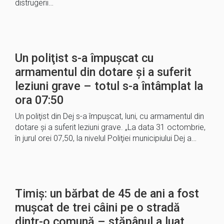
distrugerii…
Un poliţist s-a împuşcat cu
armamentul din dotare şi a suferit
leziuni grave – totul s-a întâmplat la
ora 07:50
Un poliţist din Dej s-a împuşcat, luni, cu armamentul din
dotare şi a suferit leziuni grave. „La data 31 octombrie,
în jurul orei 07,50, la nivelul Poliţiei municipiului Dej a…
Timiș: un bărbat de 45 de ani a fost
mușcat de trei câini pe o stradă
dintr-o comună – stăpânul a luat